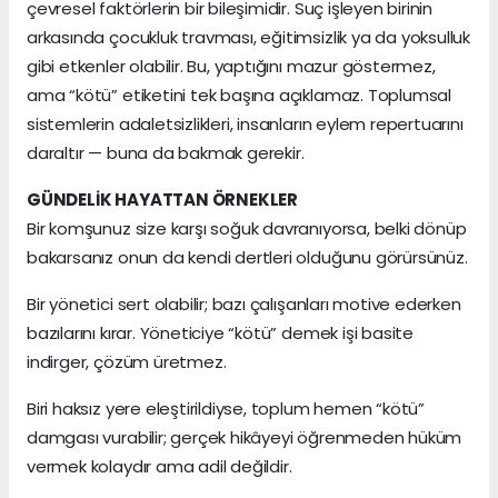
çevresel faktörlerin bir bileşimidir. Suç işleyen birinin
arkasında çocukluk travması, eğitimsizlik ya da yoksulluk
gibi etkenler olabilir. Bu, yaptığını mazur göstermez,
ama “kötü” etiketini tek başına açıklamaz. Toplumsal
sistemlerin adaletsizlikleri, insanların eylem repertuarını
daraltır — buna da bakmak gerekir.
GÜNDELİK HAYATTAN ÖRNEKLER
Bir komşunuz size karşı soğuk davranıyorsa, belki dönüp
bakarsanız onun da kendi dertleri olduğunu görürsünüz.
Bir yönetici sert olabilir; bazı çalışanları motive ederken
bazılarını kırar. Yöneticiye “kötü” demek işi basite
indirger, çözüm üretmez.
Biri haksız yere eleştirildiyse, toplum hemen “kötü”
damgası vurabilir; gerçek hikâyeyi öğrenmeden hüküm
vermek kolaydır ama adil değildir.