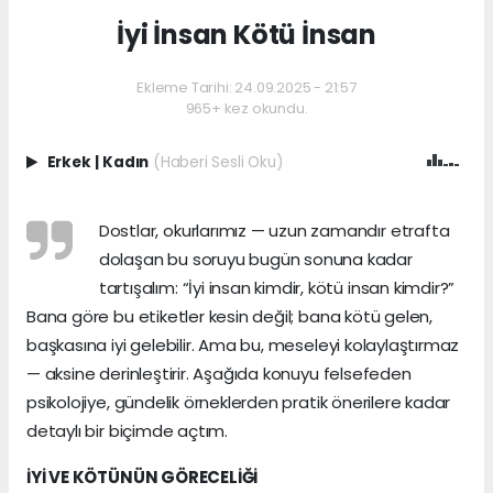
İyi İnsan Kötü İnsan
Ekleme Tarihi: 24.09.2025 - 21:57
965+ kez okundu.
Erkek
|
Kadın
(Haberi Sesli Oku)
Dostlar, okurlarımız — uzun zamandır etrafta
dolaşan bu soruyu bugün sonuna kadar
tartışalım: “İyi insan kimdir, kötü insan kimdir?”
Bana göre bu etiketler kesin değil; bana kötü gelen,
başkasına iyi gelebilir. Ama bu, meseleyi kolaylaştırmaz
— aksine derinleştirir. Aşağıda konuyu felsefeden
psikolojiye, gündelik örneklerden pratik önerilere kadar
detaylı bir biçimde açtım.
İYİ VE KÖTÜNÜN GÖRECELİĞİ