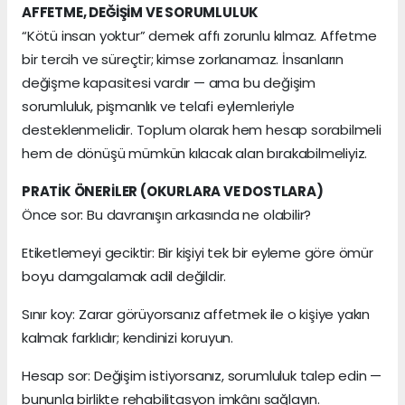
AFFETME, DEĞİŞİM VE SORUMLULUK
“Kötü insan yoktur” demek affı zorunlu kılmaz. Affetme
bir tercih ve süreçtir; kimse zorlanamaz. İnsanların
değişme kapasitesi vardır — ama bu değişim
sorumluluk, pişmanlık ve telafi eylemleriyle
desteklenmelidir. Toplum olarak hem hesap sorabilmeli
hem de dönüşü mümkün kılacak alan bırakabilmeliyiz.
PRATİK ÖNERİLER (OKURLARA VE DOSTLARA)
Önce sor: Bu davranışın arkasında ne olabilir?
Etiketlemeyi geciktir: Bir kişiyi tek bir eyleme göre ömür
boyu damgalamak adil değildir.
Sınır koy: Zarar görüyorsanız affetmek ile o kişiye yakın
kalmak farklıdır; kendinizi koruyun.
Hesap sor: Değişim istiyorsanız, sorumluluk talep edin —
bununla birlikte rehabilitasyon imkânı sağlayın.