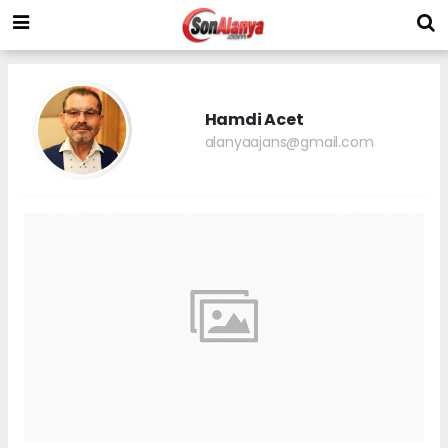
Hamdi Acet
alanyaajans@gmail.com