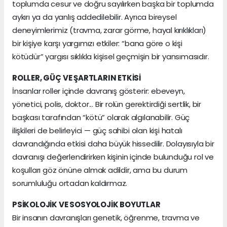
toplumda cesur ve doğru sayılırken başka bir toplumda
aykırı ya da yanlış addedilebilir. Ayrıca bireysel
deneyimlerimiz (travma, zarar görme, hayal kırıklıkları)
bir kişiye karşı yargımızı etkiler: “bana göre o kişi
kötüdür” yargısı sıklıkla kişisel geçmişin bir yansımasıdır.
ROLLER, GÜÇ VE ŞARTLARIN ETKİSİ
İnsanlar roller içinde davranış gösterir: ebeveyn,
yönetici, polis, doktor... Bir rolün gerektirdiği sertlik, bir
başkası tarafından “kötü” olarak algılanabilir. Güç
ilişkileri de belirleyici — güç sahibi olan kişi hatalı
davrandığında etkisi daha büyük hissedilir. Dolayısıyla bir
davranışı değerlendirirken kişinin içinde bulunduğu rol ve
koşulları göz önüne almak adildir, ama bu durum
sorumluluğu ortadan kaldırmaz.
PSİKOLOJİK VE SOSYOLOJİK BOYUTLAR
Bir insanın davranışları genetik, öğrenme, travma ve