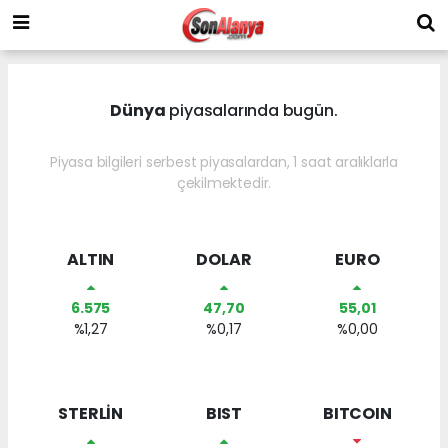
Dünya
piyasalarında bugün.
Piyasa bilgileri serbest piyasalardan, 1 saat aralıklarla
çekilmektedir.
ALTIN
DOLAR
EURO
6.575
47,70
55,01
%1,27
%0,17
%0,00
STERLİN
BIST
BITCOIN