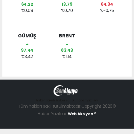
64,22
13.79
64.34
%0,08
%0,70
%-0,75
GÜMÜŞ
BRENT
97,44
83,43
%3,42
%1,14
haber paketi
haber scripti
haber yazılımı
Tüm hakları saklı tutulmaktadır.Copyright 2026©
Haber Yazılımı:
Web Aksiyon ®