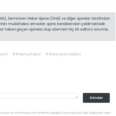
(İHA), Demirören Haber Ajansı (DHA) ve diğer ajanslar tarafından
erinin müdahalesi olmadan ajans kanallarından çekilmektedir.
r haberi geçen ajanslar olup sitemizin hiç bir editörü sorumlu
şahin
##alanyahaber
##alanyasondakika
Gönder
ulunuyor ve sonalanya.com sitesine yaptığınız yorumunuzla ilgili doğrudan veya