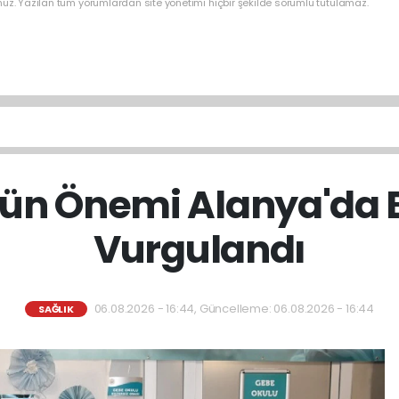
nuz. Yazılan tüm yorumlardan site yönetimi hiçbir şekilde sorumlu tutulamaz.
ün Önemi Alanya'da B
Vurgulandı
06.08.2026 - 16:44, Güncelleme: 06.08.2026 - 16:44
SAĞLIK