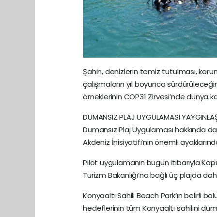
Şahin, denizlerin temiz tutulması, kor
çalışmaların yıl boyunca sürdürüleceğin
örneklerinin COP31 Zirvesi’nde dünya k
DUMANSIZ PLAJ UYGULAMASI YAYGINL
Dumansız Plaj Uygulaması hakkında da
Akdeniz İnisiyatifi’nin önemli ayaklarında
Pilot uygulamanın bugün itibarıyla Kaput
Turizm Bakanlığı’na bağlı üç plajda da
Konyaaltı Sahili Beach Park’ın belirli
hedeflerinin tüm Konyaaltı sahilini d