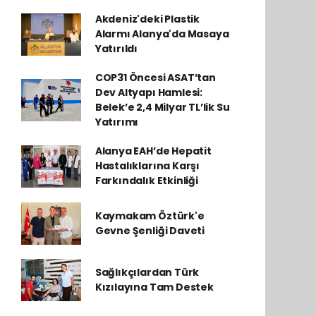
Akdeniz'deki Plastik
Alarmı Alanya'da Masaya
Yatırıldı
COP31 Öncesi ASAT’tan
Dev Altyapı Hamlesi:
Belek’e 2,4 Milyar TL’lik Su
Yatırımı
Alanya EAH’de Hepatit
Hastalıklarına Karşı
Farkındalık Etkinliği
Kaymakam Öztürk'e
Gevne Şenliği Daveti
Sağlıkçılardan Türk
Kızılayına Tam Destek