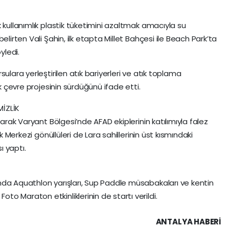
 kullanımlık plastik tüketimini azaltmak amacıyla su
elirten Vali Şahin, ilk etapta Millet Bahçesi ile Beach Park’ta
yledi.
ulara yerleştirilen atık bariyerleri ve atık toplama
ok çevre projesinin sürdüğünü ifade etti.
İZLİK
larak Varyant Bölgesi’nde AFAD ekiplerinin katılımıyla falez
ik Merkezi gönüllüleri de Lara sahillerinin üst kısmındaki
 yaptı.
nda Aquathlon yarışları, Sup Paddle müsabakaları ve kentin
o Maraton etkinliklerinin de startı verildi.
ANTALYA HABERİ