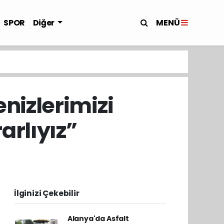
MENÜ
SPOR
Diğer
enizlerimizi
rlıyız”
İlginizi Çekebilir
Alanya'da Asfalt