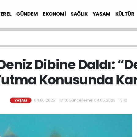
YEREL
GÜNDEM
EKONOMİ
SAĞLIK
YAŞAM
KÜLTÜR
Deniz Dibine Daldı: “D
Tutma Konusunda Kara
04.06.2026 - 13:10, Güncelleme: 04.06.2026 - 13:10
YAŞAM