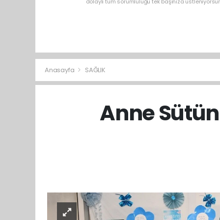
dolaylı tüm sorumluluğu tek başınıza üstleniyorsu
Anasayfa
SAĞLIK
Anne Sütün