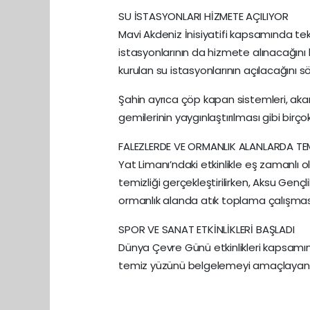
SU İSTASYONLARI HİZMETE AÇILIYOR
Mavi Akdeniz İnisiyatifi kapsamında tek
istasyonlarının da hizmete alınacağını b
kurulan su istasyonlarının açılacağını sö
Şahin ayrıca çöp kapan sistemleri, akars
gemilerinin yaygınlaştırılması gibi birç
FALEZLERDE VE ORMANLIK ALANLARDA TEM
Yat Limanı’ndaki etkinlikle eş zamanlı o
temizliği gerçekleştirilirken, Aksu Gençl
ormanlık alanda atık toplama çalışması
SPOR VE SANAT ETKİNLİKLERİ BAŞLADI
Dünya Çevre Günü etkinlikleri kapsamı
temiz yüzünü belgelemeyi amaçlayan Fot