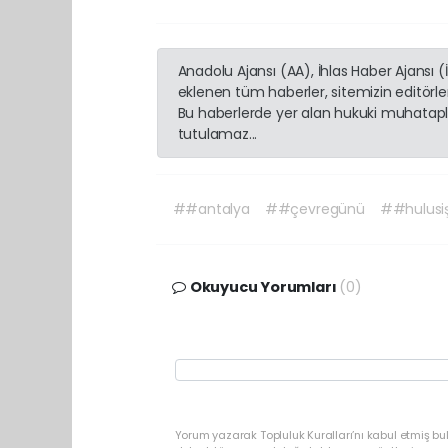
Anadolu Ajansı (AA), İhlas Haber Ajansı 
eklenen tüm haberler, sitemizin editörl
Bu haberlerde yer alan hukuki muhatapla
tutulamaz...
##antalya
##çevregünü
##hulusi
Okuyucu Yorumları
(0)
Yorum yazarak Topluluk Kuralları’nı kabul etmiş b