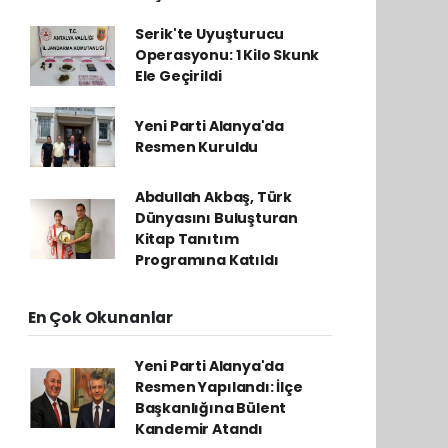
Serik'te Uyuşturucu
Operasyonu: 1 Kilo Skunk
Ele Geçirildi
Yeni Parti Alanya'da
Resmen Kuruldu
Abdullah Akbaş, Türk
Dünyasını Buluşturan
Kitap Tanıtım
Programına Katıldı
En Çok Okunanlar
Yeni Parti Alanya'da
Resmen Yapılandı: İlçe
Başkanlığına Bülent
Kandemir Atandı