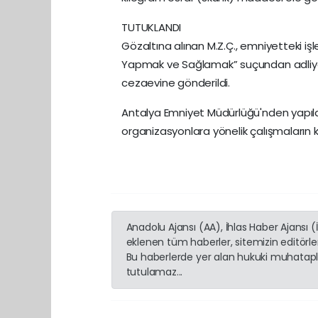
TUTUKLANDI
Gözaltına alınan M.Z.Ç., emniyetteki i
Yapmak ve Sağlamak” suçundan adliyeye
cezaevine gönderildi.
Antalya Emniyet Müdürlüğü'nden yapıl
organizasyonlara yönelik çalışmaların ka
Anadolu Ajansı (AA), İhlas Haber Ajansı 
eklenen tüm haberler, sitemizin editörl
Bu haberlerde yer alan hukuki muhatapla
tutulamaz...