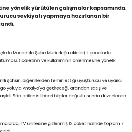
tine yönelik yürütülen çalışmalar kapsamında,
turucu sevkiyatı yapmaya hazırlanan bir
landı.
larla Mücadele Şube Müdürlüğü ekipleri, il genelinde
ulması, ticaretinin ve kullanımının önlenmesine yönelik
li şahsın, diğer illerden temin ettiği uyuşturucu ve uyarıcı
go yoluyla Antalya'ya getireceği, ardından satış ve
laşıldı. Elde edilen istihbari bilgiler doğrultusunda düzenlenen
ramalarda, TV ünitesine gizlenmiş 12 paket halinde toplam 7
rildi.