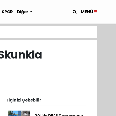
MENÜ
SPOR
Diğer
 Skunkla
İlginizi Çekebilir
30 İlde DEAŞ Operasyonu: