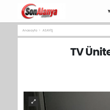
Anasayfa
ASAYİŞ
TV Ünit