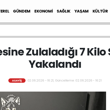
YEREL
GÜNDEM
EKONOMİ
SAĞLIK
YAŞAM
KÜLTÜR
esine Zulaladığı 7 Kilo
Yakalandı
02.06.2026 - 16:21, Güncelleme: 02.06.2026 - 16:21
ASAYİŞ