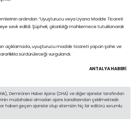
şlemlerinin ardından “Uyuşturucu veya Uyarıcı Madde Ticareti
 sevk edildi. Şüpheli, çıkarıldığı mahkemece tutuklanarak
an açıklamada, uyuşturucu madde ticareti yapan şahıs ve
rarlılıkla sürdürüleceği vurgulandı.
ANTALYA HABERİ
(İHA), Demirören Haber Ajansı (DHA) ve diğer ajanslar tarafından
erinin müdahalesi olmadan ajans kanallarından çekilmektedir.
r haberi geçen ajanslar olup sitemizin hiç bir editörü sorumlu