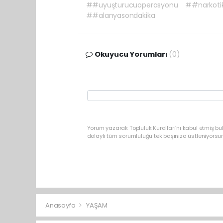
##uyuşturucuoperasyonu
##narkoti
##alanyasondakika
Okuyucu Yorumları
(0)
Yorum yazarak Topluluk Kuralları’nı kabul etmiş b
dolaylı tüm sorumluluğu tek başınıza üstleniyorsu
Anasayfa
YAŞAM