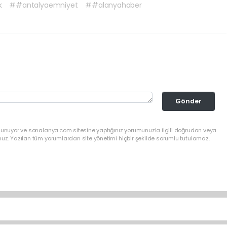
k
##antalyaemniyet
##alanyahaber
Gönder
ulunuyor ve sonalanya.com sitesine yaptığınız yorumunuzla ilgili doğrudan veya
nuz. Yazılan tüm yorumlardan site yönetimi hiçbir şekilde sorumlu tutulamaz.