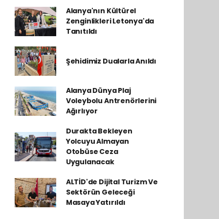
Alanya'nın Kültürel
Zenginlikleri Letonya'da
Tanıtıldı
Şehidimiz Dualarla Anıldı
Alanya Dünya Plaj
Voleybolu Antrenörlerini
Ağırlıyor
Durakta Bekleyen
Yolcuyu Almayan
Otobüse Ceza
Uygulanacak
ALTİD'de Dijital Turizm Ve
Sektörün Geleceği
Masaya Yatırıldı