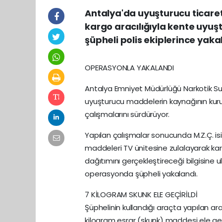
Antalya'da uyuşturucu ticare
kargo aracılığıyla kente uyuş
şüpheli polis ekiplerince yaka
OPERASYONLA YAKALANDI
Antalya Emniyet Müdürlüğü Narkotik Suç
uyuşturucu maddelerin kaynağının kurut
çalışmalarını sürdürüyor.
Yapılan çalışmalar sonucunda M.Z.Ç. isim
maddeleri TV ünitesine zulalayarak kar
dağıtımını gerçekleştireceği bilgisine u
operasyonda şüpheli yakalandı.
7 KİLOGRAM SKUNK ELE GEÇİRİLDİ
Şüphelinin kullandığı araçta yapılan a
kilogram esrar (skunk) maddesi ele geçi