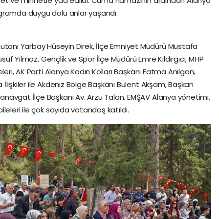
met ve minnetle yad edildi. Cuma namazının ardından Alanya
ogramda duygu dolu anlar yaşandı.
anı Yarbay Hüseyin Direk, İlçe Emniyet Müdürü Mustafa
Yusuf Yılmaz, Gençlik ve Spor İlçe Müdürü Emre Kıldırgıcı, MHP
leri, AK Parti Alanya Kadın Kolları Başkanı Fatma Anılgan,
İlişkiler ile Akdeniz Bölge Başkanı Bülent Akşam, Başkan
navgat İlçe Başkanı Av. Arzu Talan, EMŞAV Alanya yönetimi,
leleri ile çok sayıda vatandaş katıldı.