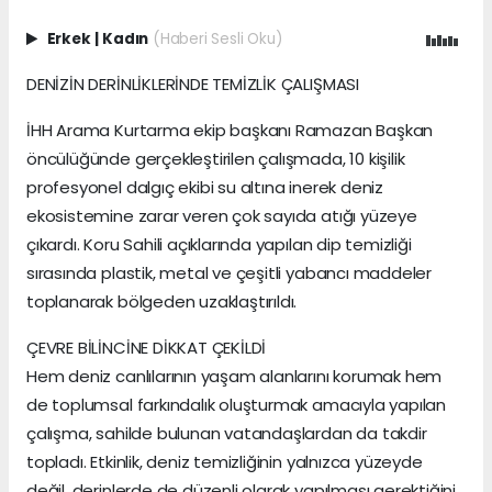
Erkek
|
Kadın
(Haberi Sesli Oku)
DENİZİN DERİNLİKLERİNDE TEMİZLİK ÇALIŞMASI
İHH Arama Kurtarma ekip başkanı Ramazan Başkan
öncülüğünde gerçekleştirilen çalışmada, 10 kişilik
profesyonel dalgıç ekibi su altına inerek deniz
ekosistemine zarar veren çok sayıda atığı yüzeye
çıkardı. Koru Sahili açıklarında yapılan dip temizliği
sırasında plastik, metal ve çeşitli yabancı maddeler
toplanarak bölgeden uzaklaştırıldı.
ÇEVRE BİLİNCİNE DİKKAT ÇEKİLDİ
Hem deniz canlılarının yaşam alanlarını korumak hem
de toplumsal farkındalık oluşturmak amacıyla yapılan
çalışma, sahilde bulunan vatandaşlardan da takdir
topladı. Etkinlik, deniz temizliğinin yalnızca yüzeyde
değil, derinlerde de düzenli olarak yapılması gerektiğini