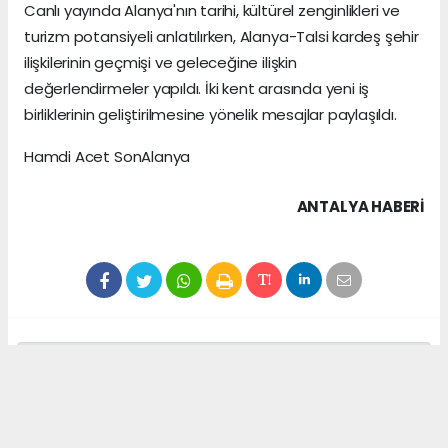
Canlı yayında Alanya'nın tarihi, kültürel zenginlikleri ve
turizm potansiyeli anlatılırken, Alanya-Talsi kardeş şehir
ilişkilerinin geçmişi ve geleceğine ilişkin
değerlendirmeler yapıldı. İki kent arasında yeni iş
birliklerinin geliştirilmesine yönelik mesajlar paylaşıldı.
Hamdi Acet SonAlanya
ANTALYA HABERİ
Anadolu Ajansı (AA), İhlas Haber Ajansı (İHA),
Demirören Haber Ajansı (DHA) ve diğer ajanslar
tarafından eklenen tüm haberler, sitemizin
editörlerinin müdahalesi olmadan ajans kanallarından