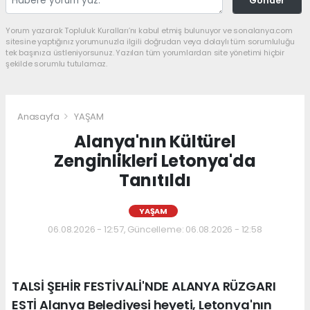
Gönder
Yorum yazarak Topluluk Kuralları’nı kabul etmiş bulunuyor ve sonalanya.com
sitesine yaptığınız yorumunuzla ilgili doğrudan veya dolaylı tüm sorumluluğu
tek başınıza üstleniyorsunuz. Yazılan tüm yorumlardan site yönetimi hiçbir
şekilde sorumlu tutulamaz.
Anasayfa
YAŞAM
Alanya'nın Kültürel
Zenginlikleri Letonya'da
Tanıtıldı
YAŞAM
06.08.2026 - 12:57, Güncelleme: 06.08.2026 - 12:58
TALSİ ŞEHİR FESTİVALİ'NDE ALANYA RÜZGARI
ESTİ Alanya Belediyesi heyeti, Letonya'nın