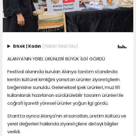
Erkek
|
Kadın
(Haberi Sesli Oku)
ALANYA'NIN YEREL ÜRÜNLERİ BÜYÜK İLGİ GÖRDÜ
Festival alanında kurulan Alanya tanıtım standında
kentin kültürel kimliğini yansıtan ürünler ziyaretçilerin
beğenisine sunuldu. Geleneksel ipek ürünleri, muz lifi
kullanılarak hazırlanan sürdürülebilir tasarım ürünleri ile
coğrafi işaretli yöresel ürünler yoğun ilgi gördü.
Stantta ayrıca Alanya'nın el sanatları, üretim kültürü ve
yerel değerleri hakkında ziyaretçilere detaylı bilgiler
verildi.