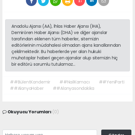
Anadolu Ajansı (AA), İhlas Haber Ajansı (İHA),
Demirören Haber Ajansı (DHA) ve diğer ajanslar
tarafından eklenen tüm haberler, sitemizin
editörlerinin müdahalesi olmadan ajans kanallarından
çekilmektedir. Bu haberlerde yer alan hukuki
muhataplar haberi geçen ajanslar olup sitemizin hiç
bir editörü sorumlu tutulamaz...
##BülentKandemir
##NailKamacı
##YeniParti
##AlanyaHaber
##Alanyasondakika
Okuyucu Yorumları
(0)