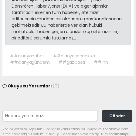
Demirören Haber Ajansı (DHA) ve diğer ajanslar
tarafından eklenen tüm haberler, sitemizin
editörlerinin müdahalesi olmadan ajans kanallarından
çekilmektedir. Bu haberlerde yer alan hukuki
muhataplar haberi geçen ajanslar olup sitemizin hiç
bir editörü sorumlu tutulamaz...
##alanyahaber
##alanyasondakika
##alanyagündem
##gazipasa
##ihh
Okuyucu Yorumları
(0)
Gönder
Yorum yazarak Topluluk Kuralları’nı kabul etmiş bulunuyor ve sonalanya.com
sitesine yaptığınız yorumunuzla ilgili doğrudan veya dolaylı tüm sorumluluğu