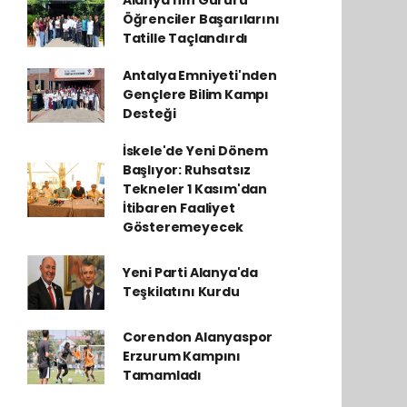
Alanya'nın Gururu
Öğrenciler Başarılarını
Tatille Taçlandırdı
Antalya Emniyeti'nden
Gençlere Bilim Kampı
Desteği
İskele'de Yeni Dönem
Başlıyor: Ruhsatsız
Tekneler 1 Kasım'dan
İtibaren Faaliyet
Gösteremeyecek
Yeni Parti Alanya'da
Teşkilatını Kurdu
Corendon Alanyaspor
Erzurum Kampını
Tamamladı