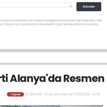
Gönder
ulunuyor ve sonalanya.com sitesine yaptığınız yorumunuzla ilgili doğrudan veya
nuz. Yazılan tüm yorumlardan site yönetimi hiçbir şekilde sorumlu tutulamaz.
rti Alanya'da Resmen
07.08.2026 - 15:42, Güncelleme: 07.08.2026 - 15:42
YAŞAM