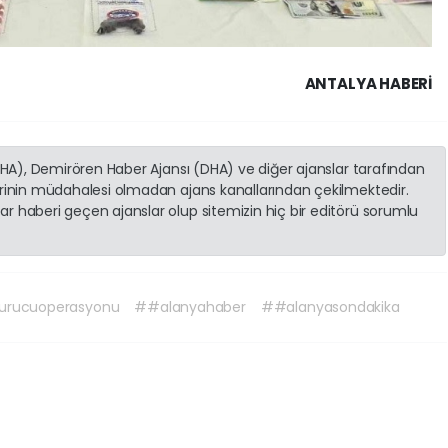
ANTALYA HABERİ
(İHA), Demirören Haber Ajansı (DHA) ve diğer ajanslar tarafından
erinin müdahalesi olmadan ajans kanallarından çekilmektedir.
r haberi geçen ajanslar olup sitemizin hiç bir editörü sorumlu
urucuoperasyonu
##alanyahaber
##alanyasondakika