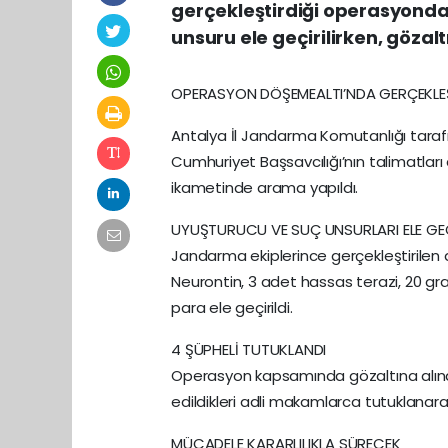
gerçekleştirdiği operasyond
unsuru ele geçirilirken, gözalt
OPERASYON DÖŞEMEALTI’NDA GERÇEKLEŞ
Antalya İl Jandarma Komutanlığı taraf
Cumhuriyet Başsavcılığı’nın talimatlar
ikametinde arama yapıldı.
UYUŞTURUCU VE SUÇ UNSURLARI ELE GEÇ
Jandarma ekiplerince gerçekleştirilen 
Neurontin, 3 adet hassas terazi, 20 gra
para ele geçirildi.
4 ŞÜPHELİ TUTUKLANDI
Operasyon kapsamında gözaltına alınan
edildikleri adli makamlarca tutuklanar
MÜCADELE KARARLILIKLA SÜRECEK