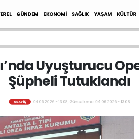
YEREL
GÜNDEM
EKONOMİ
SAĞLIK
YAŞAM
KÜLTÜR
ı’nda Uyuşturucu Ope
Şüpheli Tutuklandı
04.06.2026 - 13:08, Güncelleme: 04.06.2026 - 13:08
ASAYİŞ