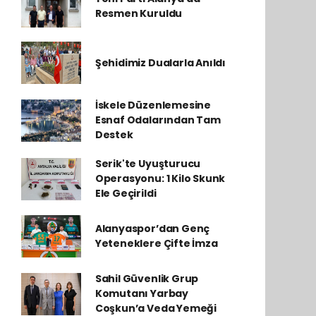
Resmen Kuruldu
Şehidimiz Dualarla Anıldı
İskele Düzenlemesine
Esnaf Odalarından Tam
Destek
Serik'te Uyuşturucu
Operasyonu: 1 Kilo Skunk
Ele Geçirildi
Alanyaspor’dan Genç
Yeteneklere Çifte İmza
Sahil Güvenlik Grup
Komutanı Yarbay
Coşkun’a Veda Yemeği