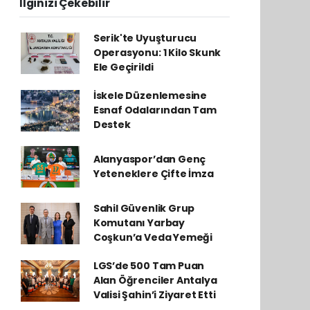
İlginizi Çekebilir
Serik'te Uyuşturucu
Operasyonu: 1 Kilo Skunk
Ele Geçirildi
İskele Düzenlemesine
Esnaf Odalarından Tam
Destek
Alanyaspor’dan Genç
Yeteneklere Çifte İmza
Sahil Güvenlik Grup
Komutanı Yarbay
Coşkun’a Veda Yemeği
LGS’de 500 Tam Puan
Alan Öğrenciler Antalya
Valisi Şahin’i Ziyaret Etti