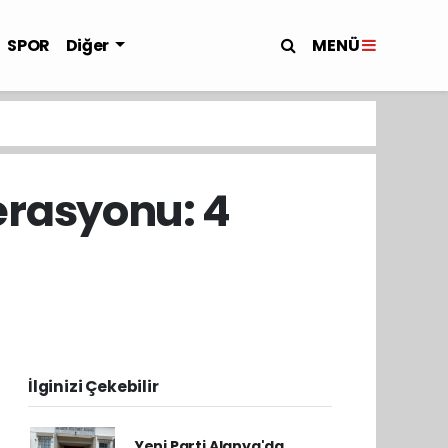
MENÜ
SPOR
Diğer
rasyonu: 4
İlginizi Çekebilir
Yeni Parti Alanya'da