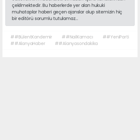
çekilmektedir. Bu haberlerde yer alan hukuki
muhataplar haberi geçen ajanslar olup sitemizin hiç
bir editörü sorumlu tutulamaz...
##BülentKandemir
##NailKamacı
##YeniParti
##AlanyaHaber
##Alanyasondakika
Okuyucu Yorumları
(0)
Gönder
Yorum yazarak Topluluk Kuralları’nı kabul etmiş bulunuyor ve sonalanya.com
sitesine yaptığınız yorumunuzla ilgili doğrudan veya dolaylı tüm sorumluluğu
tek başınıza üstleniyorsunuz. Yazılan tüm yorumlardan site yönetimi hiçbir
şekilde sorumlu tutulamaz.