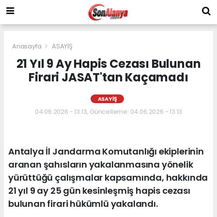
Anasayfa
ASAYİŞ
21 Yıl 9 Ay Hapis Cezası Bulunan
Firari JASAT'tan Kaçamadı
ASAYİŞ
04.06.2026 - 13:13, Güncelleme: 04.06.2026 - 13:13
Antalya İl Jandarma Komutanlığı ekiplerinin
aranan şahısların yakalanmasına yönelik
yürüttüğü çalışmalar kapsamında, hakkında
21 yıl 9 ay 25 gün kesinleşmiş hapis cezası
bulunan firari hükümlü yakalandı.