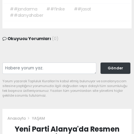
##jandarma
##finike
##jasat
##alanyahaber
Okuyucu Yorumları
(0)
Gönder
Yorum yazarak Topluluk Kuralları’nı kabul etmiş bulunuyor ve sonalanya.com
sitesine yaptığınız yorumunuzla ilgili doğrudan veya dolaylı tüm sorumluluğu
tek başınıza üstleniyorsunuz. Yazılan tüm yorumlardan site yönetimi hiçbir
şekilde sorumlu tutulamaz.
Anasayfa
YAŞAM
Yeni Parti Alanya'da Resmen