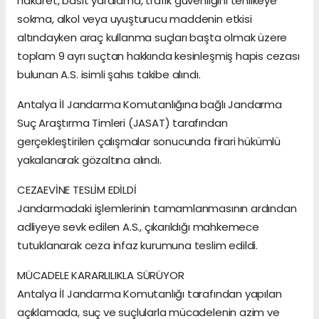
hakaret, basit yaralama, trafik güvenliğini tehlikeye
sokma, alkol veya uyuşturucu maddenin etkisi
altındayken araç kullanma suçları başta olmak üzere
toplam 9 ayrı suçtan hakkında kesinleşmiş hapis cezası
bulunan A.S. isimli şahıs takibe alındı.
Antalya İl Jandarma Komutanlığına bağlı Jandarma
Suç Araştırma Timleri (JASAT) tarafından
gerçekleştirilen çalışmalar sonucunda firari hükümlü
yakalanarak gözaltına alındı.
CEZAEVİNE TESLİM EDİLDİ
Jandarmadaki işlemlerinin tamamlanmasının ardından
adliyeye sevk edilen A.S., çıkarıldığı mahkemece
tutuklanarak ceza infaz kurumuna teslim edildi.
MÜCADELE KARARLILIKLA SÜRÜYOR
Antalya İl Jandarma Komutanlığı tarafından yapılan
açıklamada, suç ve suçlularla mücadelenin azim ve