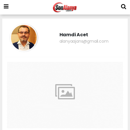
Hamdi Acet
alanyaajans@gmail.com