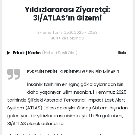
Yıldızlararası Ziyaretçi:
3I/ATLAS’ın Gizemi
Ekleme Tarihi: 25.10.2025 - 20:58
484+ kez okundu.
Erkek
|
Kadın
(Haberi Sesli Oku)
EVRENİN DERİNLİKLERİNDEN GELEN BİR MİSAFİR
İnsanlık tarihinin en ilginç gök olaylarından biri
daha yaşanıyor. Bilim insanları, 1 Temmuz 2025
tarihinde Şili’deki Asteroid Terrestrial-impact Last Alert
System (ATLAS) teleskoplarıyla, Güneş Sistemi dışından
gelen yeni bir yıldızlararası cisim keşfetti. Bu gök cismi,
3I/ATLAS olarak adlandırıldı.