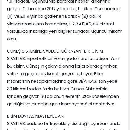
“3I” ifadesi, “üçüncü yıldızlararası nesne” anlamına
geliyor. Daha önce 2017 yılında keşfedilen ʻOumuamua
(1I) ve 2019 yılında gözlenen Borisov (2I) adlı iki
yıldızlararası cisim keşfedilmişti. 3I/ATLAS, bu gizemli
yolculukta insanlığa yeni bilgiler sunacak üçüncü misafir
oldu.
GÜNEŞ SİSTEMİNE SADECE “UĞRAYAN” BİR CİSİM
3I/ATLAS, hiperbolik bir yörüngede hareket ediyor. Yani
bu cisim, Güneş’in çekim alanına kalıcı olarak girmiyor,
yalnızca geçici bir ziyaret gerçekleştiriyor. Bilim
insanlarının hesaplamalarına göre 3I/ATLAS, saniyede
30 kilometreden fazla bir hızla Güneş Sistemi’nin
içinden geçiyor. Bu da onun evrenin uzak köşelerinden
geldiğini ve bir daha geri dönmeyeceğini gösteriyor.
BİLİM DÜNYASINDA HEYECAN
3I/ATLAS, sadece bir kuyruklu yıldız değil, aynı zamanda