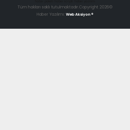
haber paketi
haber scripti
haber yazılımı
Tüm hakları saklı tutulmaktadır.Copyright 2026©
Haber Yazılımı:
Web Aksiyon ®