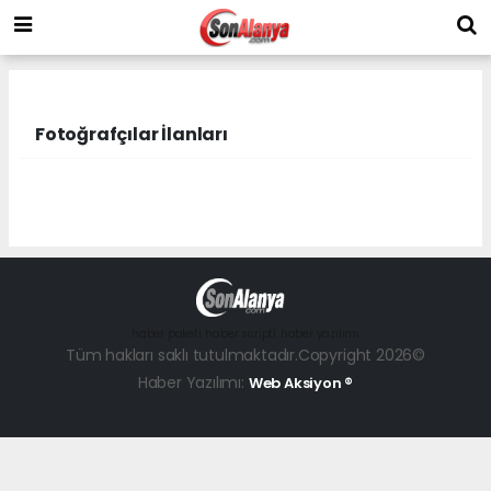
Fotoğrafçılar İlanları
haber paketi
haber scripti
haber yazılımı
Tüm hakları saklı tutulmaktadır.Copyright 2026©
Haber Yazılımı:
Web Aksiyon ®