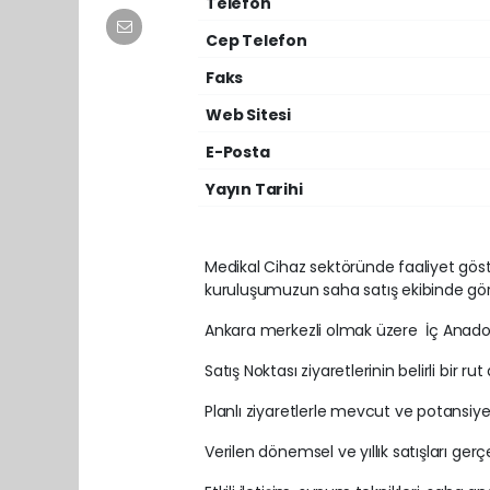
Telefon
Cep Telefon
Faks
Web Sitesi
E-Posta
Yayın Tarihi
Medikal Cihaz sektöründe faaliyet göst
kuruluşumuzun saha satış ekibinde gör
Ankara merkezli olmak üzere İç Anadolu
Satış Noktası ziyaretlerinin belirli bir rut
Planlı ziyaretlerle mevcut ve potansiyel 
Verilen dönemsel ve yıllık satışları gerç