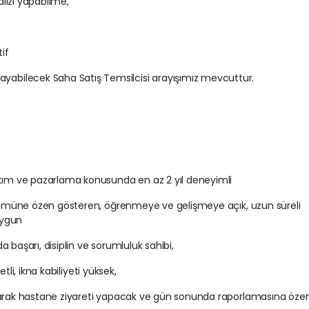
nalizi yapabilme,
tif
bilecek Saha Satış Temsilcisi arayışımız mevcuttur.
ıtım ve pazarlama konusunda en az 2 yıl deneyimli
rünümüne özen gösteren, öğrenmeye ve gelişmeye açık, uzun süreli
uygun
a başarı, disiplin ve sorumluluk sahibi,
vetli, ikna kabiliyeti yüksek,
olarak hastane ziyareti yapacak ve gün sonunda raporlamasına öze