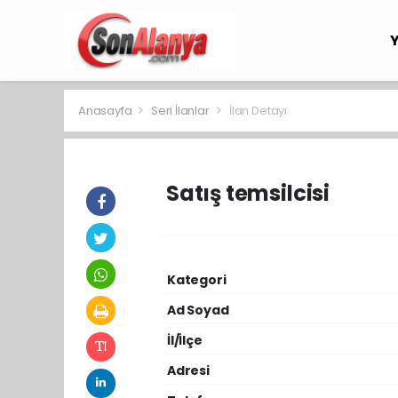
Anasayfa
Seri İlanlar
İlan Detayı
Satış temsilcisi
Kategori
Ad Soyad
İl/İlçe
Adresi