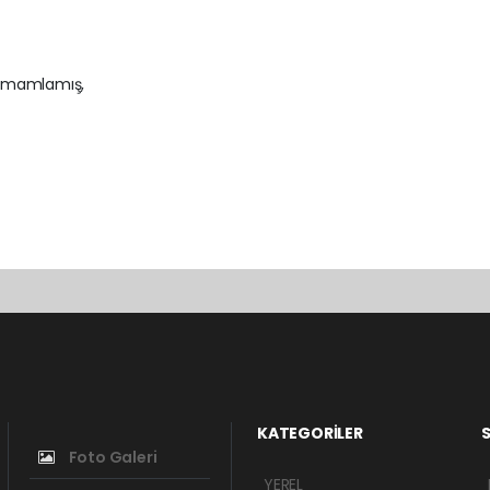
i tamamlamış,
KATEGORİLER
S
Foto Galeri
YEREL