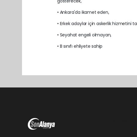
gösterecek,
• Ankara'da ikamet eden,
• Erkek adaylar için askerlik hizmetin
• Seyahat engeli olmayan,
• B sınıfı ehliyete sahip
Pro-0.044