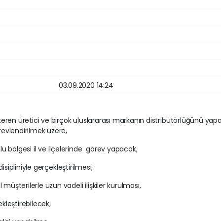
03.09.2020 14:24
eren üretici ve birçok uluslararası markanın distribütörlüğünü yap
evlendirilmek üzere,
 bölgesi il ve ilçelerinde görev yapacak,
 disipliniyle gerçekleştirilmesi,
müşterilerle uzun vadeli ilişkiler kurulması,
ekleştirebilecek,