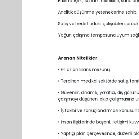
Etkili iletişim, sunum teknikleri, saha a
Analitik düşünme yeteneklerine sahip,
Satış ve hedef odaklı çalışabilen, proak
Yoğun çalışma temposuna uyum sağlaya
Aranan Nitelikler
• En az ön lisans mezunu,
• Tercihen medikal sektörde satış, tan
• Güvenilir, dinamik, yaratıcı, dış gö
çalışmayı düşünen, ekip çalışmasına 
• İş takibi ve sonuçlandırması konusund
• İnsan ilişkilerinde başarılı, iletişimi kuv
• Yaptığı plan çerçevesinde, düzenli 