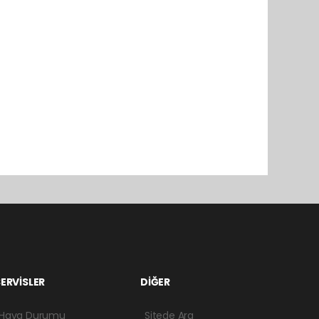
ERVİSLER
DİĞER
Hava Durumu
Sitede Ara