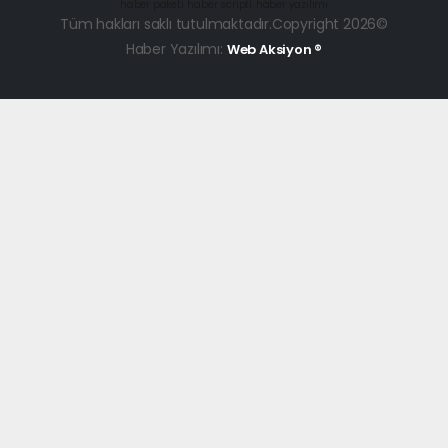
haber paketi
haber scripti
haber yazılımı
Tüm hakları saklı tutulmaktadır.Copyright 2026©
Haber Yazılımı:
Web Aksiyon ®