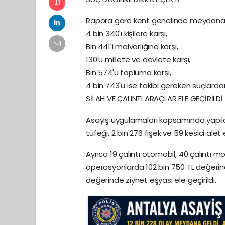
Rapora göre kent genelinde meydana g
4 bin 340'ı kişilere karşı,
Bin 441'i malvarlığına karşı,
130'u millete ve devlete karşı,
Bin 574'ü topluma karşı,
4 bin 743'ü ise takibi gereken suçlarda
SİLAH VE ÇALINTI ARAÇLAR ELE GEÇİRİLDİ
Asayiş uygulamaları kapsamında yapıla
tüfeği, 2 bin 276 fişek ve 59 kesici alet e
Ayrıca 19 çalıntı otomobil, 40 çalıntı mot
operasyonlarda 102 bin 750 TL değerinde
değerinde ziynet eşyası ele geçirildi.