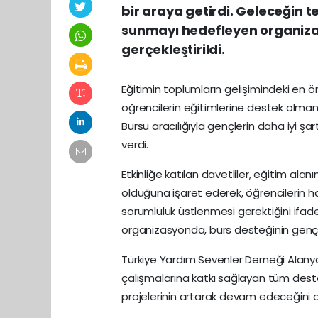
bir araya getirdi. Geleceğin t
sunmayı hedefleyen organizas
gerçekleştirildi.
Eğitimin toplumların gelişimindeki en ön
öğrencilerin eğitimlerine destek olmanı
Bursu aracılığıyla gençlerin daha iyi şa
verdi.
Etkinliğe katılan davetliler, eğitim ala
olduğuna işaret ederek, öğrencilerin ha
sorumluluk üstlenmesi gerektiğini ifad
organizasyonda, burs desteğinin gençle
Türkiye Yardım Sevenler Derneği Alanya
çalışmalarına katkı sağlayan tüm deste
projelerinin artarak devam edeceğini di