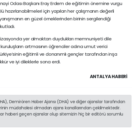
Sanayi Odası Başkanı Eray Erdem de eğitimin önemine vurgu
 hazırlanabilmeleri için yapılan her çalışmanın değerli
anışmanın en güzel örneklerinden birinin sergilendiği
utladı.
ganizasyonda yer almaktan duydukları memnuniyeti dile
 kuruluşların artmasının öğrenciler adına umut verici
rkiye’sinin eğitimli ve donanımlı gençler tarafından inşa
kür ve iyi dileklerle sona erdi.
ANTALYA HABERİ
(İHA), Demirören Haber Ajansı (DHA) ve diğer ajanslar tarafından
erinin müdahalesi olmadan ajans kanallarından çekilmektedir.
r haberi geçen ajanslar olup sitemizin hiç bir editörü sorumlu