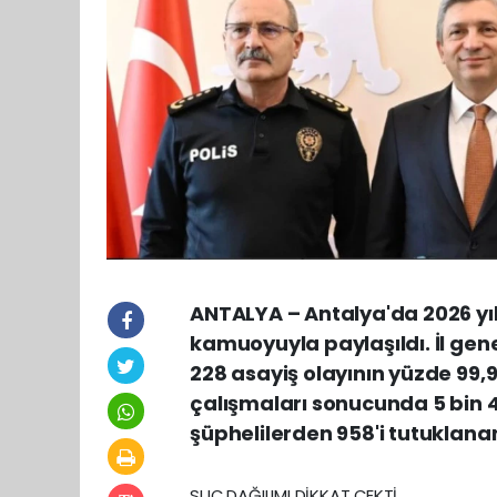
ANTALYA – Antalya'da 2026 yıl
kamuoyuyla paylaşıldı. İl gen
228 asayiş olayının yüzde 99,9
çalışmaları sonucunda 5 bin 
şüphelilerden 958'i tutuklana
SUÇ DAĞILIMI DİKKAT ÇEKTİ