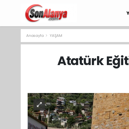
Anasayfa
YAŞAM
Atatürk Eği