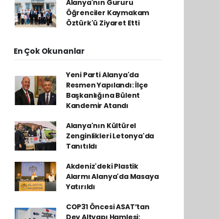
Alanya'nın Gururu
Öğrenciler Kaymakam
Öztürk'ü Ziyaret Etti
En Çok Okunanlar
Yeni Parti Alanya'da
Resmen Yapılandı: İlçe
Başkanlığına Bülent
Kandemir Atandı
Alanya'nın Kültürel
Zenginlikleri Letonya'da
Tanıtıldı
Akdeniz'deki Plastik
Alarmı Alanya'da Masaya
Yatırıldı
COP31 Öncesi ASAT’tan
Dev Altyapı Hamlesi: