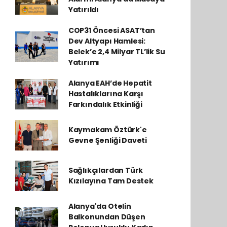
Yatırıldı
COP31 Öncesi ASAT’tan
Dev Altyapı Hamlesi:
Belek’e 2,4 Milyar TL’lik Su
Yatırımı
Alanya EAH’de Hepatit
Hastalıklarına Karşı
Farkındalık Etkinliği
Kaymakam Öztürk'e
Gevne Şenliği Daveti
Sağlıkçılardan Türk
Kızılayına Tam Destek
Alanya'da Otelin
Balkonundan Düşen