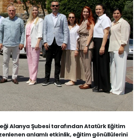
eği Alanya Şubesi tarafından Atatürk Eğitim
nlenen anlamlı etkinlik, eğitim gönüllülerini