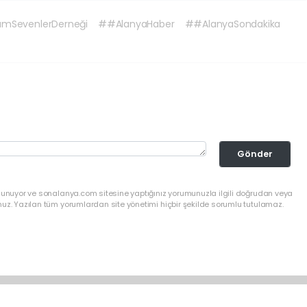
ımSevenlerDerneği
##AlanyaHaber
##AlanyaSondakika
Gönder
ulunuyor ve sonalanya.com sitesine yaptığınız yorumunuzla ilgili doğrudan veya
nuz. Yazılan tüm yorumlardan site yönetimi hiçbir şekilde sorumlu tutulamaz.