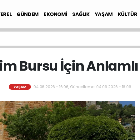
YEREL
GÜNDEM
EKONOMİ
SAĞLIK
YAŞAM
KÜLTÜR
tim Bursu İçin Anlam
04.06.2026 - 16:06, Güncelleme: 04.06.2026 - 16:06
YAŞAM