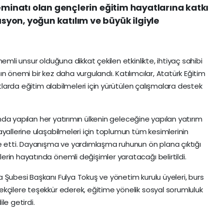
eminatı olan gençlerin eğitim hayatlarına katkı
yon, yoğun katılım ve büyük ilgiyle
emli unsur olduğuna dikkat çekilen etkinlikte, ihtiyaç sahibi
n önemi bir kez daha vurgulandı. Katılımcılar, Atatürk Eğitim
rtlarda eğitim alabilmeleri için yürütülen çalışmalara destek
nında yapılan her yatırımın ülkenin geleceğine yapılan yatırım
yallerine ulaşabilmeleri için toplumun tüm kesimlerinin
e etti. Dayanışma ve yardımlaşma ruhunun ön plana çıktığı
rin hayatında önemli değişimler yaratacağı belirtildi.
 Şubesi Başkanı Fulya Tokuş ve yönetim kurulu üyeleri, burs
kçilere teşekkür ederek, eğitime yönelik sosyal sorumluluk
le getirdi.