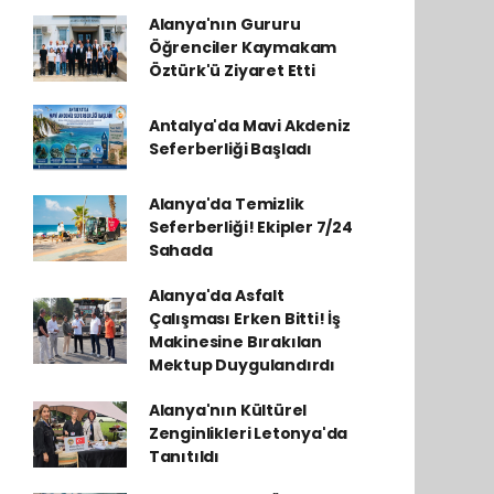
Alanya'nın Gururu
Öğrenciler Kaymakam
Öztürk'ü Ziyaret Etti
Antalya'da Mavi Akdeniz
Seferberliği Başladı
Alanya'da Temizlik
Seferberliği! Ekipler 7/24
Sahada
Alanya'da Asfalt
Çalışması Erken Bitti! İş
Makinesine Bırakılan
Mektup Duygulandırdı
Alanya'nın Kültürel
Zenginlikleri Letonya'da
Tanıtıldı