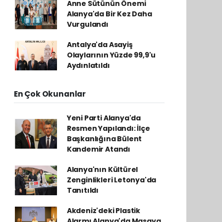
Anne Sütünün Önemi
Alanya'da Bir Kez Daha
Vurgulandı
Antalya'da Asayiş
Olaylarının Yüzde 99,9'u
Aydınlatıldı
En Çok Okunanlar
Yeni Parti Alanya'da
Resmen Yapılandı: İlçe
Başkanlığına Bülent
Kandemir Atandı
Alanya'nın Kültürel
Zenginlikleri Letonya'da
Tanıtıldı
Akdeniz'deki Plastik
Alarmı Alanya'da Masaya