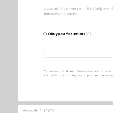
##AtatürkEğitimBursu
##TürkiyeYard
##AlanyaGündem
Okuyucu Yorumları
(0)
Yorum yazarak Topluluk Kuralları’nı kabul etmiş b
dolaylı tüm sorumluluğu tek başınıza üstleniyorsu
Anasayfa
YAŞAM