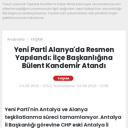
Yorum yazarak Topluluk Kuralları’nı kabul etmiş bulunuyor ve sonalanya.com
sitesine yaptığınız yorumunuzla ilgili doğrudan veya dolaylı tüm sorumluluğu
tek başınıza üstleniyorsunuz. Yazılan tüm yorumlardan site yönetimi hiçbir
şekilde sorumlu tutulamaz.
Anasayfa
YAŞAM
Yeni Parti Alanya'da Resmen
Yapılandı: İlçe Başkanlığına
Bülent Kandemir Atandı
YAŞAM
04.08.2026 - 21:53, Güncelleme: 04.08.2026 - 21:56
Yeni Parti'nin Antalya ve Alanya
teşkilatlanma süreci tamamlanıyor. Antalya
İl Başkanlığı görevine CHP eski Antalya İl