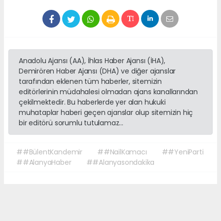
Anadolu Ajansı (AA), İhlas Haber Ajansı (İHA),
Demirören Haber Ajansı (DHA) ve diğer ajanslar
tarafından eklenen tüm haberler, sitemizin
editörlerinin müdahalesi olmadan ajans kanallarından
çekilmektedir. Bu haberlerde yer alan hukuki
muhataplar haberi geçen ajanslar olup sitemizin hiç
bir editörü sorumlu tutulamaz...
##BülentKandemir
##NailKamacı
##YeniParti
##AlanyaHaber
##Alanyasondakika
Okuyucu Yorumları
(0)