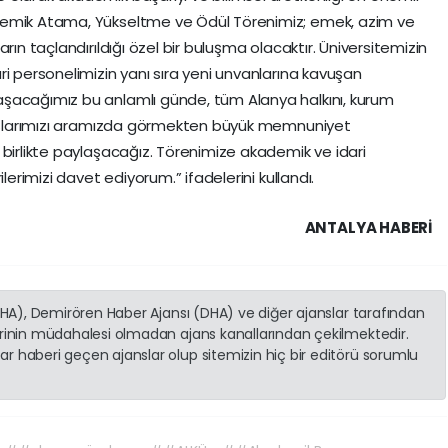
demik Atama, Yükseltme ve Ödül Törenimiz; emek, azim ve
rın taçlandırıldığı özel bir buluşma olacaktır. Üniversitemizin
i personelimizin yanı sıra yeni unvanlarına kavuşan
şacağımız bu anlamlı günde, tüm Alanya halkını, kurum
ydaşlarımızı aramızda görmekten büyük memnuniyet
 birlikte paylaşacağız. Törenimize akademik ve idari
lerimizi davet ediyorum.” ifadelerini kullandı.
ANTALYA HABERİ
(İHA), Demirören Haber Ajansı (DHA) ve diğer ajanslar tarafından
erinin müdahalesi olmadan ajans kanallarından çekilmektedir.
r haberi geçen ajanslar olup sitemizin hiç bir editörü sorumlu