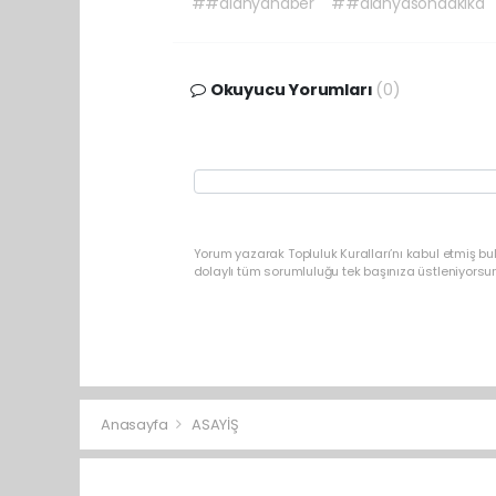
##alanyahaber
##alanyasondakika
Okuyucu Yorumları
(0)
Yorum yazarak Topluluk Kuralları’nı kabul etmiş b
dolaylı tüm sorumluluğu tek başınıza üstleniyorsu
Anasayfa
ASAYİŞ