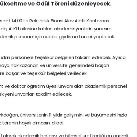
kseltme ve Ödül Töreni düzenleyecek.
at 14.00’te Rektörlük Binası Alev Alatlı Konferans
da, ALKÜ ailesine katılan akademisyenlerin yanı sıra
demik personel için cübbe giydirme töreni yapılacak.
dari personele teşekkür belgeleri takdim edilecek. Ayrıca
maya hak kazanan ve üniversite genelindeki başarı
 başarı ve teşekkür belgeleri verilecek.
 ve doktor öğretim üyesi unvanı alan akademik personel
k yeni unvanları takdim edilecek.
doğan, üniversitenin 11 yıldır gelişimini ve büyümesini hızla
örenin hayırlı olmasını diledi.
olarak akademik başarıyı ve bilimsel üretkenliği en önemli