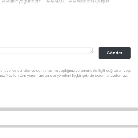
##alanyagündem
##ALKÜ
##AkademikBaşarı
Gönder
ulunuyor ve sonalanya.com sitesine yaptığınız yorumunuzla ilgili doğrudan veya
nuz. Yazılan tüm yorumlardan site yönetimi hiçbir şekilde sorumlu tutulamaz.