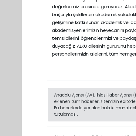
değerlerimiz arasında görüyoruz. Aka
başarıyla şekillenen akademik yolculukla
gelişimine katkı sunan akademik ve idar
akademisyenlerimizin heyecanını payla
temsilcilerini, öğrencilerimizi ve pa
duyacağız. ALKÜ ailesinin gururunu hep
personellerimizin ailelerini, tüm hemşeri
Anadolu Ajansı (AA), İhlas Haber Ajansı 
eklenen tüm haberler, sitemizin editörl
Bu haberlerde yer alan hukuki muhatapla
tutulamaz...