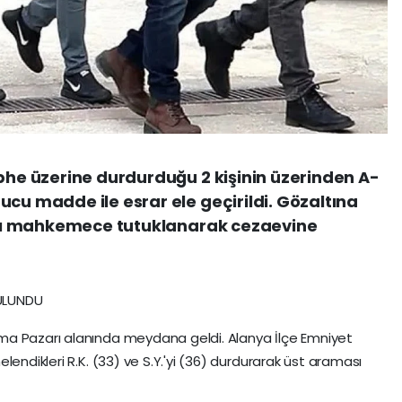
üphe üzerine durdurduğu 2 kişinin üzerinden A-
ucu madde ile esrar ele geçirildi. Gözaltına
kları mahkemece tutuklanarak cezaevine
ULUNDU
ma Pazarı alanında meydana geldi. Alanya İlçe Emniyet
lendikleri R.K. (33) ve S.Y.'yi (36) durdurarak üst araması