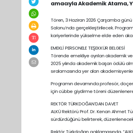
amacıyla Akademik Atama, Yü
Tören, 3 Haziran 2026 Çarşamba günü sa
Salonu’nda gerçekleştirilecek. Program
kariyerlerinde yükselme elde eden aka
EMEKLİ PERSONELE TEŞEKKÜR BELGESİ
Törende emekliye ayrılan akademik ve i
2025 yılında akademik başarı ödülü al
sıralamasında yer alan akademisyenlere
Programın devamında profesör, doçent
için cübbe giydirme töreni düzenlenere
REKTÖR TÜRKDOĞAN’DAN DAVET
ALKÜ Rektörü Prof. Dr. Kenan Ahmet Türk
sürdürdüğünü belirterek, düzenlenecek t
Rektör Türkdoğan açıklamasında, “ALKÜ 