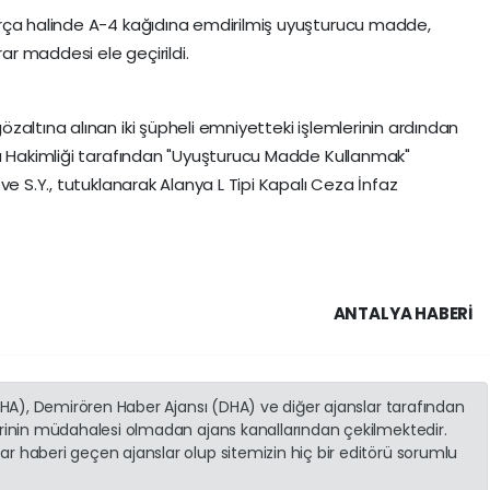
rça halinde A-4 kağıdına emdirilmiş uyuşturucu madde,
rar maddesi ele geçirildi.
zaltına alınan iki şüpheli emniyetteki işlemlerinin ardından
za Hakimliği tarafından "Uyuşturucu Madde Kullanmak"
ve S.Y., tutuklanarak Alanya L Tipi Kapalı Ceza İnfaz
ANTALYA HABERİ
(İHA), Demirören Haber Ajansı (DHA) ve diğer ajanslar tarafından
erinin müdahalesi olmadan ajans kanallarından çekilmektedir.
r haberi geçen ajanslar olup sitemizin hiç bir editörü sorumlu