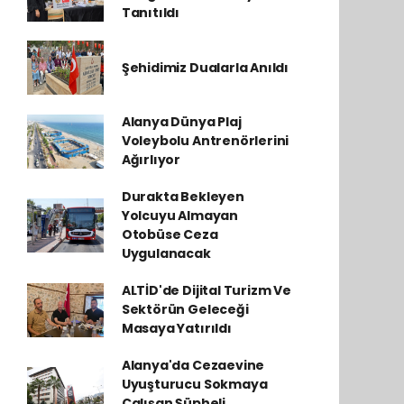
Tanıtıldı
Şehidimiz Dualarla Anıldı
Alanya Dünya Plaj
Voleybolu Antrenörlerini
Ağırlıyor
Durakta Bekleyen
Yolcuyu Almayan
Otobüse Ceza
Uygulanacak
ALTİD'de Dijital Turizm Ve
Sektörün Geleceği
Masaya Yatırıldı
Alanya'da Cezaevine
Uyuşturucu Sokmaya
Çalışan Şüpheli