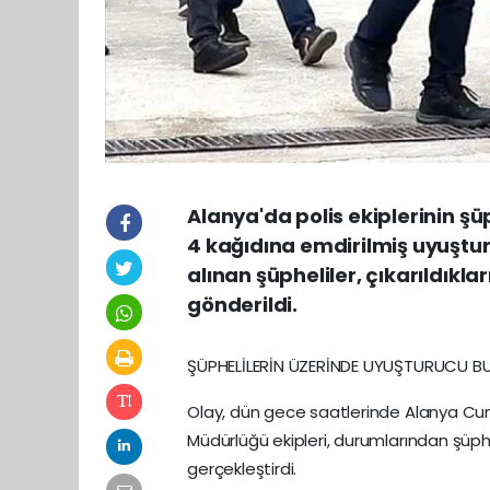
Alanya'da polis ekiplerinin ş
4 kağıdına emdirilmiş uyuştur
alınan şüpheliler, çıkarıldı
gönderildi.
ŞÜPHELİLERİN ÜZERİNDE UYUŞTURUCU B
Olay, dün gece saatlerinde Alanya Cu
Müdürlüğü ekipleri, durumlarından şüphe
gerçekleştirdi.