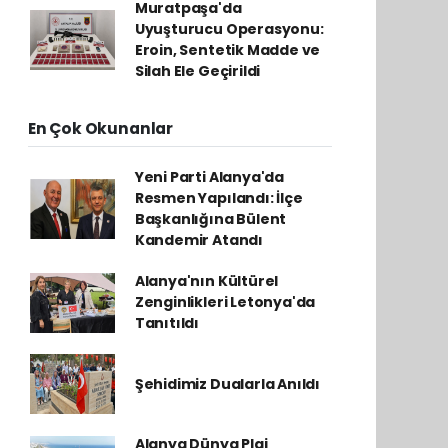
Muratpaşa'da
Uyuşturucu Operasyonu:
Eroin, Sentetik Madde ve
Silah Ele Geçirildi
En Çok Okunanlar
Yeni Parti Alanya'da
Resmen Yapılandı: İlçe
Başkanlığına Bülent
Kandemir Atandı
Alanya'nın Kültürel
Zenginlikleri Letonya'da
Tanıtıldı
Şehidimiz Dualarla Anıldı
Alanya Dünya Plaj