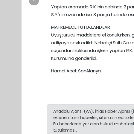
Yapılan aramada R.K.'nin cebinde 2 pa
S.Y.'nin üzerinde ise 3 parça halinde es
MAHKEMECE TUTUKLANDILAR
Uyuşturucu maddelere el konulurken, gö
adliyeye sevk edildi. Nöbetçi Sulh Ce
suçundan haklarında işlem yapılan R.K. 
Kurumu'na gönderildi.
Hamdi Acet SonAlanya
Anadolu Ajansı (AA), İhlas Haber Ajansı 
eklenen tüm haberler, sitemizin editörl
Bu haberlerde yer alan hukuki muhatapla
tutulamaz...