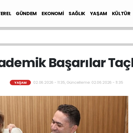
YEREL
GÜNDEM
EKONOMİ
SAĞLIK
YAŞAM
KÜLTÜR
demik Başarılar Taç
02.06.2026 - 11:35, Güncelleme: 02.06.2026 - 11:35
YAŞAM