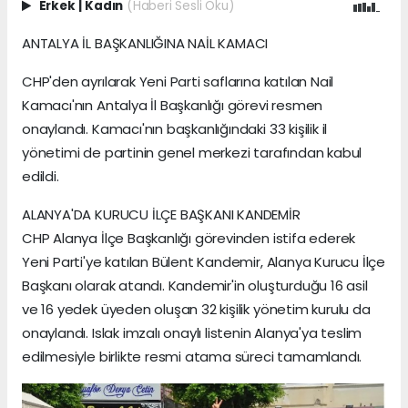
Erkek
|
Kadın
(Haberi Sesli Oku)
ANTALYA İL BAŞKANLIĞINA NAİL KAMACI
CHP'den ayrılarak Yeni Parti saflarına katılan Nail
Kamacı'nın Antalya İl Başkanlığı görevi resmen
onaylandı. Kamacı'nın başkanlığındaki 33 kişilik il
yönetimi de partinin genel merkezi tarafından kabul
edildi.
ALANYA'DA KURUCU İLÇE BAŞKANI KANDEMİR
CHP Alanya İlçe Başkanlığı görevinden istifa ederek
Yeni Parti'ye katılan Bülent Kandemir, Alanya Kurucu İlçe
Başkanı olarak atandı. Kandemir'in oluşturduğu 16 asil
ve 16 yedek üyeden oluşan 32 kişilik yönetim kurulu da
onaylandı. Islak imzalı onaylı listenin Alanya'ya teslim
edilmesiyle birlikte resmi atama süreci tamamlandı.