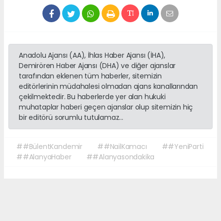
Anadolu Ajansı (AA), İhlas Haber Ajansı (İHA),
Demirören Haber Ajansı (DHA) ve diğer ajanslar
tarafından eklenen tüm haberler, sitemizin
editörlerinin müdahalesi olmadan ajans kanallarından
çekilmektedir. Bu haberlerde yer alan hukuki
muhataplar haberi geçen ajanslar olup sitemizin hiç
bir editörü sorumlu tutulamaz...
##BülentKandemir
##NailKamacı
##YeniParti
##AlanyaHaber
##Alanyasondakika
Okuyucu Yorumları
(0)