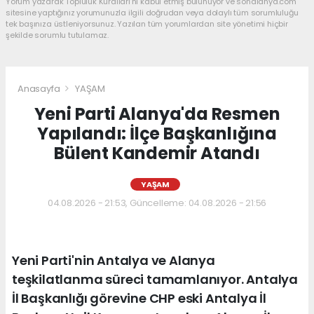
Yorum yazarak Topluluk Kuralları’nı kabul etmiş bulunuyor ve sonalanya.com
sitesine yaptığınız yorumunuzla ilgili doğrudan veya dolaylı tüm sorumluluğu
tek başınıza üstleniyorsunuz. Yazılan tüm yorumlardan site yönetimi hiçbir
şekilde sorumlu tutulamaz.
Anasayfa
YAŞAM
Yeni Parti Alanya'da Resmen
Yapılandı: İlçe Başkanlığına
Bülent Kandemir Atandı
YAŞAM
04.08.2026 - 21:53, Güncelleme: 04.08.2026 - 21:56
Yeni Parti'nin Antalya ve Alanya
teşkilatlanma süreci tamamlanıyor. Antalya
İl Başkanlığı görevine CHP eski Antalya İl