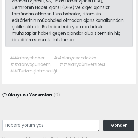
Anadolu Ajansı (AA), İhlas Haber Ajansı (İHA),
Demirören Haber Ajansı (DHA) ve diğer ajanslar
tarafından eklenen tüm haberler, sitemizin
editörlerinin müdahalesi olmadan ajans kanallarından
çekilmektedir. Bu haberlerde yer alan hukuki
muhataplar haberi geçen ajanslar olup sitemizin hiç
bir editörü sorumlu tutulamaz...
##alanyahaber
##alanyasondakika
##alanyagündem
##AlanyaÜniversitesi
##Turizmİşletmeciliği
Okuyucu Yorumları
(0)
Gönder