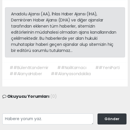
Anadolu Ajansı (AA), İhlas Haber Ajansı (İHA),
Demirören Haber Ajansı (DHA) ve diğer ajanslar
tarafından eklenen tüm haberler, sitemizin
editörlerinin müdahalesi olmadan ajans kanallarından
çekilmektedir. Bu haberlerde yer alan hukuki
muhataplar haberi geçen ajanslar olup sitemizin hiç
bir editörü sorumlu tutulamaz...
##BülentKandemir
##NailKamacı
##YeniParti
##AlanyaHaber
##Alanyasondakika
Okuyucu Yorumları
(0)
Gönder