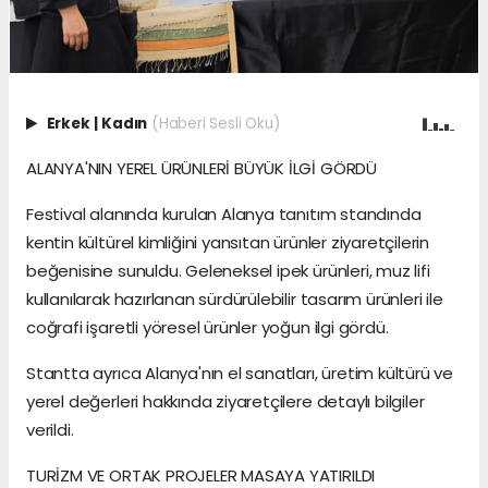
Erkek
|
Kadın
(Haberi Sesli Oku)
ALANYA'NIN YEREL ÜRÜNLERİ BÜYÜK İLGİ GÖRDÜ
Festival alanında kurulan Alanya tanıtım standında
kentin kültürel kimliğini yansıtan ürünler ziyaretçilerin
beğenisine sunuldu. Geleneksel ipek ürünleri, muz lifi
kullanılarak hazırlanan sürdürülebilir tasarım ürünleri ile
coğrafi işaretli yöresel ürünler yoğun ilgi gördü.
Stantta ayrıca Alanya'nın el sanatları, üretim kültürü ve
yerel değerleri hakkında ziyaretçilere detaylı bilgiler
verildi.
TURİZM VE ORTAK PROJELER MASAYA YATIRILDI