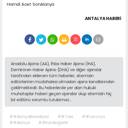
Hamdi Acet SonAlanya
ANTALYA HABERİ
Anadolu Ajansı (AA), İhlas Haber Ajansı (İHA),
Demirören Haber Ajansı (DHA) ve diğer ajanslar
tarafından eklenen tüm haberler, sitemizin
editörlerinin müdahalesi olmadan ajans kanallarından
çekilmektedir. Bu haberlerde yer alan hukuki
muhataplar haberi geçen ajanslar olup sitemizin hiç
bir editörü sorumlu tutulamaz...
##AlanyaBelediyesi
##Talsi
##Letonya
##Alanya
##KardeşŞehir