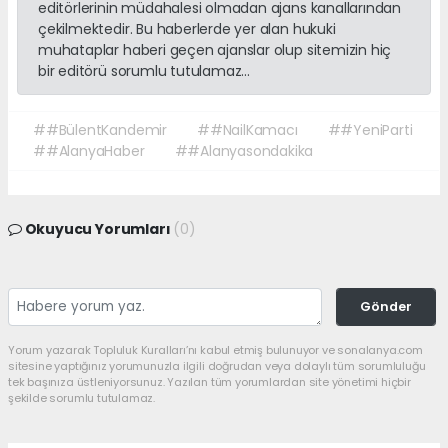
editörlerinin müdahalesi olmadan ajans kanallarından
çekilmektedir. Bu haberlerde yer alan hukuki
muhataplar haberi geçen ajanslar olup sitemizin hiç
bir editörü sorumlu tutulamaz...
##BülentKandemir
##NailKamacı
##YeniParti
##AlanyaHaber
##Alanyasondakika
Okuyucu Yorumları
(0)
Gönder
Yorum yazarak Topluluk Kuralları’nı kabul etmiş bulunuyor ve sonalanya.com
sitesine yaptığınız yorumunuzla ilgili doğrudan veya dolaylı tüm sorumluluğu
tek başınıza üstleniyorsunuz. Yazılan tüm yorumlardan site yönetimi hiçbir
şekilde sorumlu tutulamaz.