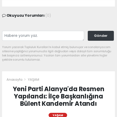
Okuyucu Yorumları
(0)
Gönder
Yorum yazarak Topluluk Kuralları’nı kabul etmiş bulunuyor ve sonalanya.com
sitesine yaptığınız yorumunuzla ilgili doğrudan veya dolaylı tüm sorumluluğu
tek başınıza üstleniyorsunuz. Yazılan tüm yorumlardan site yönetimi hiçbir
şekilde sorumlu tutulamaz.
Anasayfa
YAŞAM
Yeni Parti Alanya'da Resmen
Yapılandı: İlçe Başkanlığına
Bülent Kandemir Atandı
YAŞAM