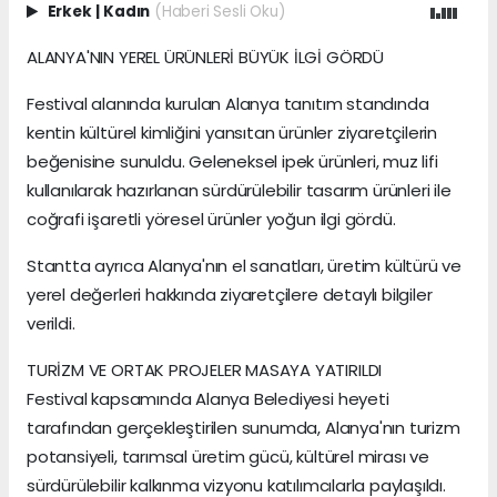
Erkek
|
Kadın
(Haberi Sesli Oku)
ALANYA'NIN YEREL ÜRÜNLERİ BÜYÜK İLGİ GÖRDÜ
Festival alanında kurulan Alanya tanıtım standında
kentin kültürel kimliğini yansıtan ürünler ziyaretçilerin
beğenisine sunuldu. Geleneksel ipek ürünleri, muz lifi
kullanılarak hazırlanan sürdürülebilir tasarım ürünleri ile
coğrafi işaretli yöresel ürünler yoğun ilgi gördü.
Stantta ayrıca Alanya'nın el sanatları, üretim kültürü ve
yerel değerleri hakkında ziyaretçilere detaylı bilgiler
verildi.
TURİZM VE ORTAK PROJELER MASAYA YATIRILDI
Festival kapsamında Alanya Belediyesi heyeti
tarafından gerçekleştirilen sunumda, Alanya'nın turizm
potansiyeli, tarımsal üretim gücü, kültürel mirası ve
sürdürülebilir kalkınma vizyonu katılımcılarla paylaşıldı.