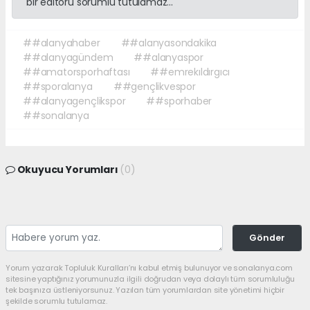
bir editörü sorumlu tutulamaz...
##alanyahaber
##alanyasondakika
##alanyagündem
##alanyaspor
##amatorsporhaftası
##emrekıldırgıcı
##sporalanya
##gençlikvespor
##alanyagençlikspor
##sporhaber
##sonalanya
Okuyucu Yorumları
(0)
Gönder
Yorum yazarak Topluluk Kuralları’nı kabul etmiş bulunuyor ve sonalanya.com
sitesine yaptığınız yorumunuzla ilgili doğrudan veya dolaylı tüm sorumluluğu
tek başınıza üstleniyorsunuz. Yazılan tüm yorumlardan site yönetimi hiçbir
şekilde sorumlu tutulamaz.