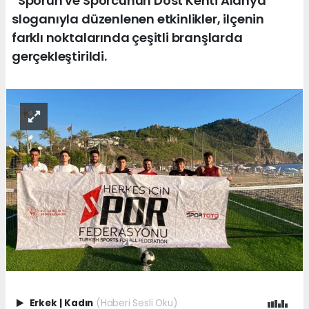
“Sporun ve Sporcunun Dost Kenti Alanya”
sloganıyla düzenlenen etkinlikler, ilçenin
farklı noktalarında çeşitli branşlarda
gerçekleştirildi.
Erkek
|
Kadın
(Haberi Sesli Oku)