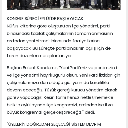
KONGRE SÜRECİ EYLÜL'DE BAŞLAYACAK
Nüfus kriterine göre oluşturulan ilçe yönetimi, parti
binasındaki tadilat çalışmalarının tamamlanmasının
ardından yeni hizmet binasında faaliyetlerine
başlayacak. Bu süreçte parti binasının açılışı için de
tören düzenlenmesi planlanıyor.
Başkan Bülent Kandemir, "Yeni Parti'miz ve partimizin il
ve ilçe yönetimi hayırlı uğurlu olsun. Yeni Parti iktidarı için
çalışmalarımıza dün olduğu gibi yarın da kararlılıkla
devam edeceğiz. Tüzük gereği kurucu yönetim olarak
görev yapacağız. Kesin tarihi henüz netleşmemekle
birlikte eylül ayında ilçe kongremizi, ardından ise il ve
büyük kongremizi gerçekleştireceğiz." dedi.
"ÜYELERİN DOĞRUDAN SEÇECEĞİ SİSTEM DEVRİM