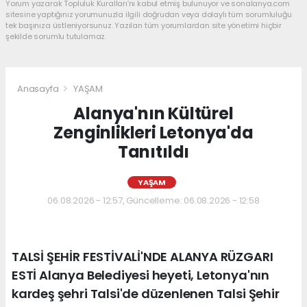
Yorum yazarak Topluluk Kuralları’nı kabul etmiş bulunuyor ve sonalanya.com
sitesine yaptığınız yorumunuzla ilgili doğrudan veya dolaylı tüm sorumluluğu
tek başınıza üstleniyorsunuz. Yazılan tüm yorumlardan site yönetimi hiçbir
şekilde sorumlu tutulamaz.
Anasayfa
YAŞAM
Alanya'nın Kültürel
Zenginlikleri Letonya'da
Tanıtıldı
YAŞAM
06.08.2026 - 12:57, Güncelleme: 06.08.2026 - 12:58
TALSİ ŞEHİR FESTİVALİ'NDE ALANYA RÜZGARI
ESTİ Alanya Belediyesi heyeti, Letonya'nın
kardeş şehri Talsi'de düzenlenen Talsi Şehir