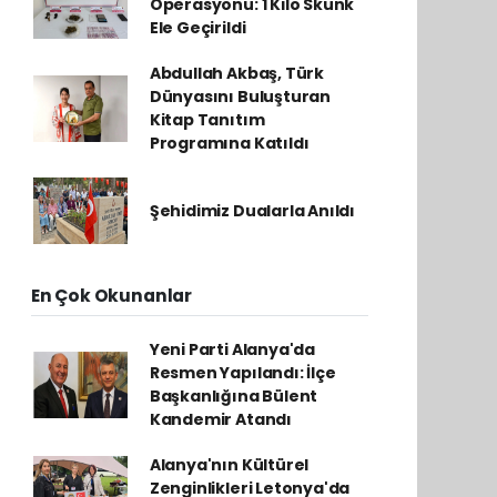
Operasyonu: 1 Kilo Skunk
Ele Geçirildi
Abdullah Akbaş, Türk
Dünyasını Buluşturan
Kitap Tanıtım
Programına Katıldı
Şehidimiz Dualarla Anıldı
En Çok Okunanlar
Yeni Parti Alanya'da
Resmen Yapılandı: İlçe
Başkanlığına Bülent
Kandemir Atandı
Alanya'nın Kültürel
Zenginlikleri Letonya'da