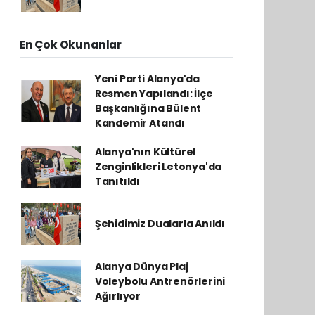
En Çok Okunanlar
Yeni Parti Alanya'da
Resmen Yapılandı: İlçe
Başkanlığına Bülent
Kandemir Atandı
Alanya'nın Kültürel
Zenginlikleri Letonya'da
Tanıtıldı
Şehidimiz Dualarla Anıldı
Alanya Dünya Plaj
Voleybolu Antrenörlerini
Ağırlıyor