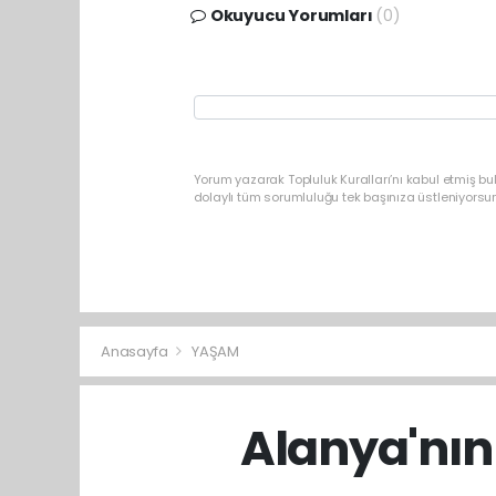
Okuyucu Yorumları
(0)
Yorum yazarak Topluluk Kuralları’nı kabul etmiş b
dolaylı tüm sorumluluğu tek başınıza üstleniyorsu
Anasayfa
YAŞAM
Alanya'nın 