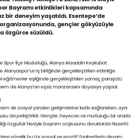
por Bayramı etkinlikleri kapsamında
 bir deneyim yaşatıldı. Esentepe’de
organizasyonunda, gençler gökyüzüyle
a özgürce süzüldü.
e Spor İlçe Müdürlüğü, Alanya Alaaddin Keykubat
e Alanyaspor’un iş birliğinde gerçekleştirilen etkinliğe
el eğitmenler eşliğinde gerçekleştirilen yamaç paraşütü
 hem de Alanya'nın eşsiz manzarasını doyasıya yaşadı.
I
 hem de sosyal yönden gelişimlerine katkı sağlanırken, aynı
 da pekiştirildi. Gençler, heyecan ve mutluluğu bir arada
ği özgürlük hissiyle bayram coşkusunu doruklarda hissetti.
çlere yönelik bu tür sosyal ve sportif faaliyetlerin devam