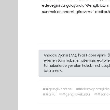
edeceğini vurgulayarak, “Gençlik bizim
sunmak en önemli görevimiz” dediler.B
Anadolu Ajansı (AA), İhlas Haber Ajansı 
eklenen tüm haberler, sitemizin editörl
Bu haberlerde yer alan hukuki muhatapla
tutulamaz...
##gençlikhaftası
##alanyaparaglidin
##alkü
##gençlikvekültür
##sonal