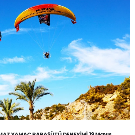
AZ YAMAÇ PARAŞÜTÜ DENEYİMİ 19 Mayıs