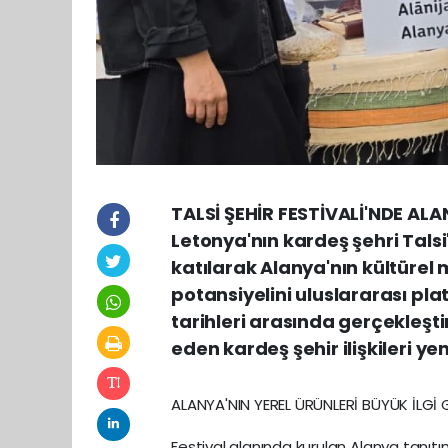
TALSİ ŞEHİR FESTİVALİ'NDE ALA
Letonya'nın kardeş şehri Talsi
katılarak Alanya'nın kültürel m
potansiyelini uluslararası p
tarihleri arasında gerçekleşt
eden kardeş şehir ilişkileri y
ALANYA'NIN YEREL ÜRÜNLERİ BÜYÜK İLGİ
Festival alanında kurulan Alanya tanıtım