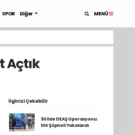
MENÜ
SPOR
Diğer
t Açtık
İlginizi Çekebilir
30 İlde DEAŞ Operasyonu:
104 Şüpheli Yakalandı