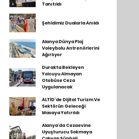
Tanıtıldı
Şehidimiz Dualarla Anıldı
Alanya Dünya Plaj
Voleybolu Antrenörlerini
Ağırlıyor
Durakta Bekleyen
Yolcuyu Almayan
Otobüse Ceza
Uygulanacak
ALTİD'de Dijital Turizm Ve
Sektörün Geleceği
Masaya Yatırıldı
Alanya'da Cezaevine
Uyuşturucu Sokmaya
Çalışan Şüpheli