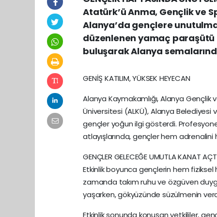
Atatürk’ü Anma, Gençlik ve S
Alanya’da gençlere unutulmaz
düzenlenen yamaç paraşütü 
buluşarak Alanya semalarınd
GENİŞ KATILIM, YÜKSEK HEYECAN
Alanya Kaymakamlığı, Alanya Gençlik v
Üniversitesi (ALKÜ), Alanya Belediyesi v
gençler yoğun ilgi gösterdi. Profesyon
atlayışlarında, gençler hem adrenalini
GENÇLER GELECEĞE UMUTLA KANAT AÇT
Etkinlik boyunca gençlerin hem fiziksel
zamanda takım ruhu ve özgüven duygusu
yaşarken, gökyüzünde süzülmenin verdi
Etkinlik sonunda konuşan yetkililer, gen