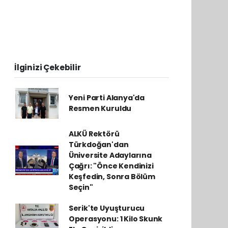
İlginizi Çekebilir
Yeni Parti Alanya'da
Resmen Kuruldu
ALKÜ Rektörü
Türkdoğan'dan
Üniversite Adaylarına
Çağrı: "Önce Kendinizi
Keşfedin, Sonra Bölüm
Seçin"
Serik'te Uyuşturucu
Operasyonu: 1 Kilo Skunk