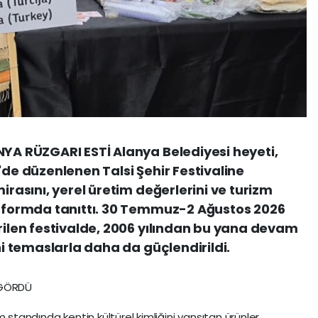
NYA RÜZGARI ESTİ Alanya Belediyesi heyeti,
'de düzenlenen Talsi Şehir Festivaline
irasını, yerel üretim değerlerini ve turizm
latformda tanıttı. 30 Temmuz-2 Ağustos 2026
irilen festivalde, 2006 yılından bu yana devam
eni temaslarla daha da güçlendirildi.
 GÖRDÜ
 standında kentin kültürel kimliğini yansıtan ürünler