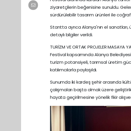
ziyaretçilerin beğenisine sunuldu. Gelene
sürdürülebilir tasarım ürünleri ile coğraf
Stantta ayrıca Alanya'nın el sanatları, 
detaylı bilgiler verildi.
TURİZM VE ORTAK PROJELER MASAYA YAT
Festival kapsamında Alanya Belediyesi
turizm potansiyeli, tarımsal üretim gücü
katılımcılarla paylaşıldı.
Sunumda iki kardeş şehir arasında kültür,
çalışmaları başta olmak üzere geliştirileb
hayata geçirilmesine yönelik fikir alışv