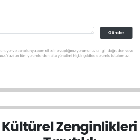
Gönder
ulunuyor ve sonalanya.com sitesine yaptığınız yorumunuzla ilgili doğrudan veya
nuz. Yazılan tüm yorumlardan site yönetimi hiçbir şekilde sorumlu tutulamaz.
Kültürel Zenginlikler