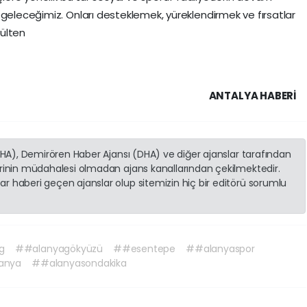
 geleceğimiz. Onları desteklemek, yüreklendirmek ve fırsatlar
ülten
ANTALYA HABERİ
(İHA), Demirören Haber Ajansı (DHA) ve diğer ajanslar tarafından
erinin müdahalesi olmadan ajans kanallarından çekilmektedir.
r haberi geçen ajanslar olup sitemizin hiç bir editörü sorumlu
g
##alanyagökyüzü
##esentepe
##alanyaspor
anya
##alanyasondakika