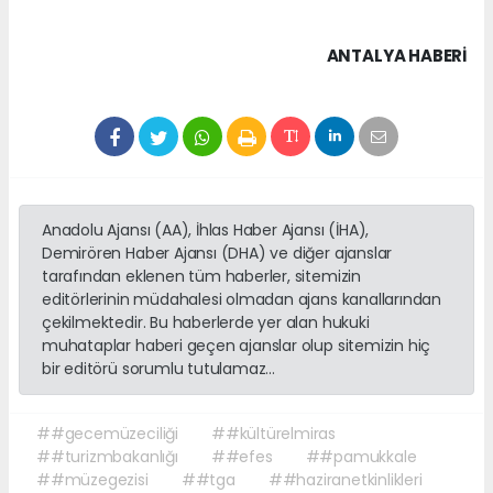
ANTALYA HABERİ
Anadolu Ajansı (AA), İhlas Haber Ajansı (İHA),
Demirören Haber Ajansı (DHA) ve diğer ajanslar
tarafından eklenen tüm haberler, sitemizin
editörlerinin müdahalesi olmadan ajans kanallarından
çekilmektedir. Bu haberlerde yer alan hukuki
muhataplar haberi geçen ajanslar olup sitemizin hiç
bir editörü sorumlu tutulamaz...
##gecemüzeciliği
##kültürelmiras
##turizmbakanlığı
##efes
##pamukkale
##müzegezisi
##tga
##haziranetkinlikleri