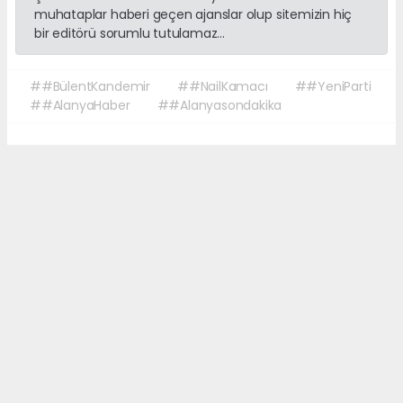
muhataplar haberi geçen ajanslar olup sitemizin hiç
bir editörü sorumlu tutulamaz...
##BülentKandemir
##NailKamacı
##YeniParti
##AlanyaHaber
##Alanyasondakika
Okuyucu Yorumları
(0)
Gönder
Yorum yazarak Topluluk Kuralları’nı kabul etmiş bulunuyor ve sonalanya.com
sitesine yaptığınız yorumunuzla ilgili doğrudan veya dolaylı tüm sorumluluğu
tek başınıza üstleniyorsunuz. Yazılan tüm yorumlardan site yönetimi hiçbir
şekilde sorumlu tutulamaz.