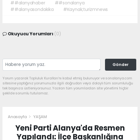
##alanyahaber
##sonalanya
##alanyasondakika
#Kaynak;turizmnews
Okuyucu Yorumları
(0)
Gönder
Yorum yazarak Topluluk Kuralları’nı kabul etmiş bulunuyor ve sonalanya.com
sitesine yaptığınız yorumunuzla ilgili doğrudan veya dolaylı tüm sorumluluğu
tek başınıza üstleniyorsunuz. Yazılan tüm yorumlardan site yönetimi hiçbir
şekilde sorumlu tutulamaz.
Anasayfa
YAŞAM
Yeni Parti Alanya'da Resmen
Yapılandı: İlçe Başkanlığına