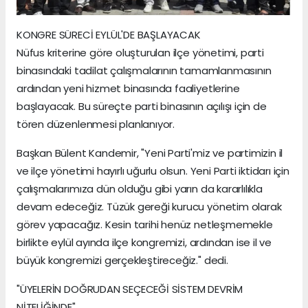
KONGRE SÜRECİ EYLÜL'DE BAŞLAYACAK
Nüfus kriterine göre oluşturulan ilçe yönetimi, parti
binasındaki tadilat çalışmalarının tamamlanmasının
ardından yeni hizmet binasında faaliyetlerine
başlayacak. Bu süreçte parti binasının açılışı için de
tören düzenlenmesi planlanıyor.
Başkan Bülent Kandemir, "Yeni Parti'miz ve partimizin il
ve ilçe yönetimi hayırlı uğurlu olsun. Yeni Parti iktidarı için
çalışmalarımıza dün olduğu gibi yarın da kararlılıkla
devam edeceğiz. Tüzük gereği kurucu yönetim olarak
görev yapacağız. Kesin tarihi henüz netleşmemekle
birlikte eylül ayında ilçe kongremizi, ardından ise il ve
büyük kongremizi gerçekleştireceğiz." dedi.
"ÜYELERİN DOĞRUDAN SEÇECEĞİ SİSTEM DEVRİM
NİTELİĞİNDE"