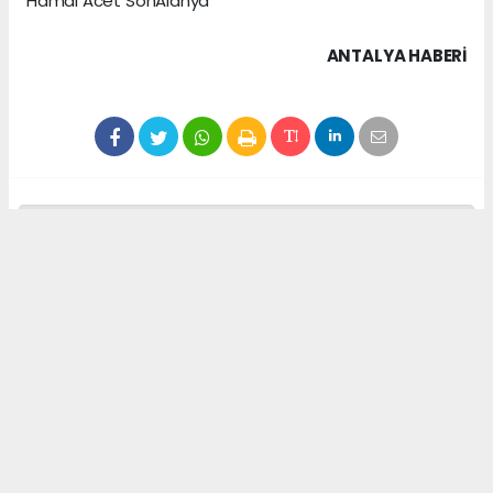
Hamdi Acet SonAlanya
ANTALYA HABERİ
Anadolu Ajansı (AA), İhlas Haber Ajansı (İHA),
Demirören Haber Ajansı (DHA) ve diğer ajanslar
tarafından eklenen tüm haberler, sitemizin
editörlerinin müdahalesi olmadan ajans kanallarından
çekilmektedir. Bu haberlerde yer alan hukuki
muhataplar haberi geçen ajanslar olup sitemizin hiç
bir editörü sorumlu tutulamaz...
##AlanyaBelediyesi
##Talsi
##Letonya
##Alanya
##KardeşŞehir