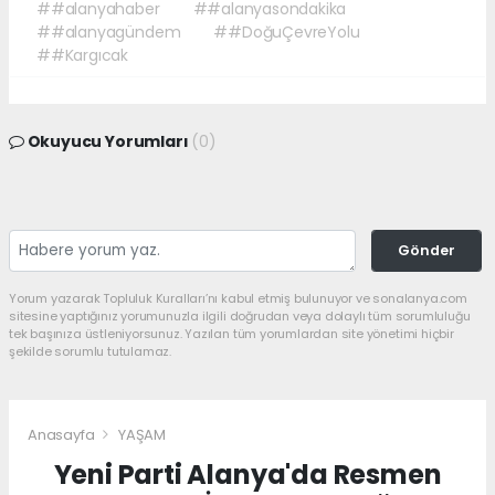
##alanyahaber
##alanyasondakika
##alanyagündem
##DoğuÇevreYolu
##Kargıcak
Okuyucu Yorumları
(0)
Gönder
Yorum yazarak Topluluk Kuralları’nı kabul etmiş bulunuyor ve sonalanya.com
sitesine yaptığınız yorumunuzla ilgili doğrudan veya dolaylı tüm sorumluluğu
tek başınıza üstleniyorsunuz. Yazılan tüm yorumlardan site yönetimi hiçbir
şekilde sorumlu tutulamaz.
Anasayfa
YAŞAM
Yeni Parti Alanya'da Resmen