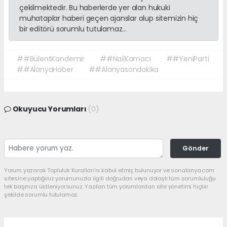
çekilmektedir. Bu haberlerde yer alan hukuki
muhataplar haberi geçen ajanslar olup sitemizin hiç
bir editörü sorumlu tutulamaz...
##BülentKandemir
##NailKamacı
##YeniParti
##AlanyaHaber
##Alanyasondakika
Okuyucu Yorumları
(0)
Gönder
Yorum yazarak Topluluk Kuralları’nı kabul etmiş bulunuyor ve sonalanya.com
sitesine yaptığınız yorumunuzla ilgili doğrudan veya dolaylı tüm sorumluluğu
tek başınıza üstleniyorsunuz. Yazılan tüm yorumlardan site yönetimi hiçbir
şekilde sorumlu tutulamaz.