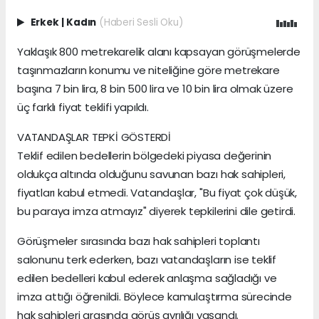
Erkek
|
Kadın
(Haberi Sesli Oku)
Yaklaşık 800 metrekarelik alanı kapsayan görüşmelerde
taşınmazların konumu ve niteliğine göre metrekare
başına 7 bin lira, 8 bin 500 lira ve 10 bin lira olmak üzere
üç farklı fiyat teklifi yapıldı.
VATANDAŞLAR TEPKİ GÖSTERDİ
Teklif edilen bedellerin bölgedeki piyasa değerinin
oldukça altında olduğunu savunan bazı hak sahipleri,
fiyatları kabul etmedi. Vatandaşlar, "Bu fiyat çok düşük,
bu paraya imza atmayız" diyerek tepkilerini dile getirdi.
Görüşmeler sırasında bazı hak sahipleri toplantı
salonunu terk ederken, bazı vatandaşların ise teklif
edilen bedelleri kabul ederek anlaşma sağladığı ve
imza attığı öğrenildi. Böylece kamulaştırma sürecinde
hak sahipleri arasında görüş ayrılığı yaşandı.