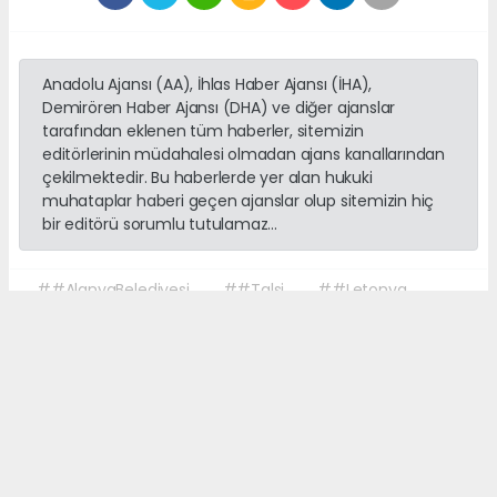
Anadolu Ajansı (AA), İhlas Haber Ajansı (İHA),
Demirören Haber Ajansı (DHA) ve diğer ajanslar
tarafından eklenen tüm haberler, sitemizin
editörlerinin müdahalesi olmadan ajans kanallarından
çekilmektedir. Bu haberlerde yer alan hukuki
muhataplar haberi geçen ajanslar olup sitemizin hiç
bir editörü sorumlu tutulamaz...
##AlanyaBelediyesi
##Talsi
##Letonya
##Alanya
##KardeşŞehir
Okuyucu Yorumları
(0)
Gönder