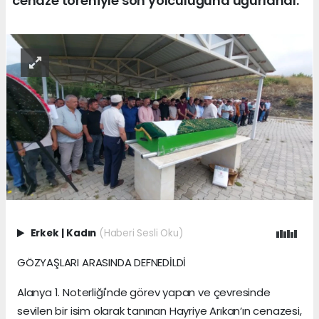
cenaze töreniyle son yolculuğuna uğurlandı.
Erkek
|
Kadın
(Haberi Sesli Oku)
GÖZYAŞLARI ARASINDA DEFNEDİLDİ
Alanya 1. Noterliği'nde görev yapan ve çevresinde
sevilen bir isim olarak tanınan Hayriye Arıkan’ın cenazesi,