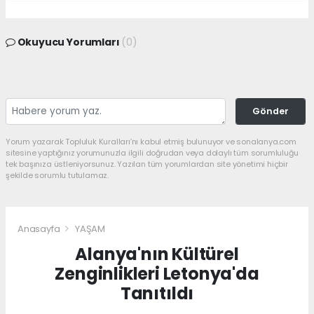
Okuyucu Yorumları
(0)
Gönder
Yorum yazarak Topluluk Kuralları’nı kabul etmiş bulunuyor ve sonalanya.com
sitesine yaptığınız yorumunuzla ilgili doğrudan veya dolaylı tüm sorumluluğu
tek başınıza üstleniyorsunuz. Yazılan tüm yorumlardan site yönetimi hiçbir
şekilde sorumlu tutulamaz.
Anasayfa
YAŞAM
Alanya'nın Kültürel
Zenginlikleri Letonya'da
Tanıtıldı