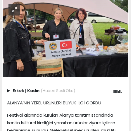
Erkek
|
Kadın
(Haberi Sesli Oku)
ALANYA'NIN YEREL ÜRÜNLERİ BÜYÜK İLGİ GÖRDÜ
Festival alanında kurulan Alanya tanıtım standında
kentin kültürel kimliğini yansıtan ürünler ziyaretçilerin
beğenisine sunuldu. Geleneksel ipek ürünleri, muz lifi