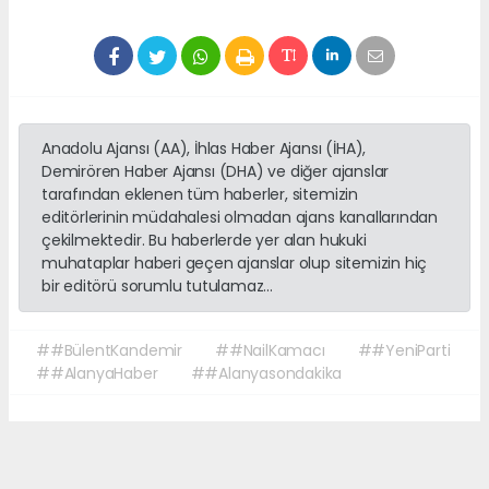
Anadolu Ajansı (AA), İhlas Haber Ajansı (İHA),
Demirören Haber Ajansı (DHA) ve diğer ajanslar
tarafından eklenen tüm haberler, sitemizin
editörlerinin müdahalesi olmadan ajans kanallarından
çekilmektedir. Bu haberlerde yer alan hukuki
muhataplar haberi geçen ajanslar olup sitemizin hiç
bir editörü sorumlu tutulamaz...
##BülentKandemir
##NailKamacı
##YeniParti
##AlanyaHaber
##Alanyasondakika
Okuyucu Yorumları
(0)