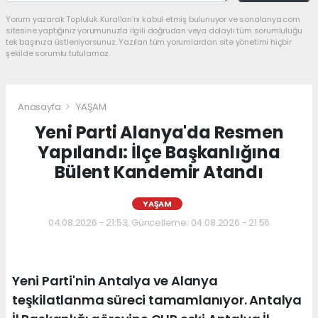
Yorum yazarak Topluluk Kuralları’nı kabul etmiş bulunuyor ve sonalanya.com
sitesine yaptığınız yorumunuzla ilgili doğrudan veya dolaylı tüm sorumluluğu
tek başınıza üstleniyorsunuz. Yazılan tüm yorumlardan site yönetimi hiçbir
şekilde sorumlu tutulamaz.
Anasayfa
YAŞAM
Yeni Parti Alanya'da Resmen
Yapılandı: İlçe Başkanlığına
Bülent Kandemir Atandı
YAŞAM
04.08.2026 - 21:53, Güncelleme: 04.08.2026 - 21:56
Yeni Parti'nin Antalya ve Alanya
teşkilatlanma süreci tamamlanıyor. Antalya