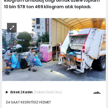
kilogram ambalaj atığı olmak üzere toplam
10 bin 578 ton 469 kilogram atık topladı.
Erkek
|
Kadın
(Haberi Sesli Oku)
24 SAAT KESİNTİSİZ HİZMET