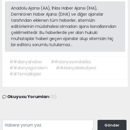
Anadolu Ajansı (AA), İhlas Haber Ajansı (İHA),
Demirören Haber Ajansı (DHA) ve diğer ajanslar
tarafından eklenen tüm haberler, sitemizin
editörlerinin müdahalesi olmadan ajans kanallarından
çekilmektedir. Bu haberlerde yer alan hukuki
muhataplar haberi geçen ajanslar olup sitemizin hiç
bir editörü sorumlu tutulamaz...
##alanyahaber
##alanyasondakika
##alanyagündem
##AlanyaBelediyesi
##Temizlikİşleri
Okuyucu Yorumları
(0)
Gönder