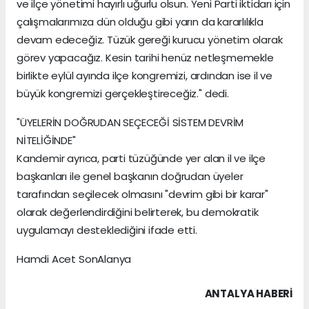
ve ilçe yönetimi hayırlı uğurlu olsun. Yeni Parti iktidarı için
çalışmalarımıza dün olduğu gibi yarın da kararlılıkla
devam edeceğiz. Tüzük gereği kurucu yönetim olarak
görev yapacağız. Kesin tarihi henüz netleşmemekle
birlikte eylül ayında ilçe kongremizi, ardından ise il ve
büyük kongremizi gerçekleştireceğiz." dedi.
"ÜYELERİN DOĞRUDAN SEÇECEĞİ SİSTEM DEVRİM
NİTELİĞİNDE"
Kandemir ayrıca, parti tüzüğünde yer alan il ve ilçe
başkanları ile genel başkanın doğrudan üyeler
tarafından seçilecek olmasını "devrim gibi bir karar"
olarak değerlendirdiğini belirterek, bu demokratik
uygulamayı desteklediğini ifade etti.
Hamdi Acet SonAlanya
ANTALYA HABERİ