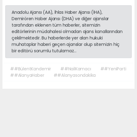
Anadolu Ajansı (AA), İhlas Haber Ajansı (İHA),
Demirören Haber Ajansı (DHA) ve diğer ajanslar
tarafından eklenen tüm haberler, sitemizin
editörlerinin müdahalesi olmadan ajans kanallarından
çekilmektedir. Bu haberlerde yer alan hukuki
muhataplar haberi geçen ajanslar olup sitemizin hiç
bir editörü sorumlu tutulamaz...
##BülentKandemir
##NailKamacı
##YeniParti
##AlanyaHaber
##Alanyasondakika
Okuyucu Yorumları
(0)
Gönder
Yorum yazarak Topluluk Kuralları’nı kabul etmiş bulunuyor ve sonalanya.com