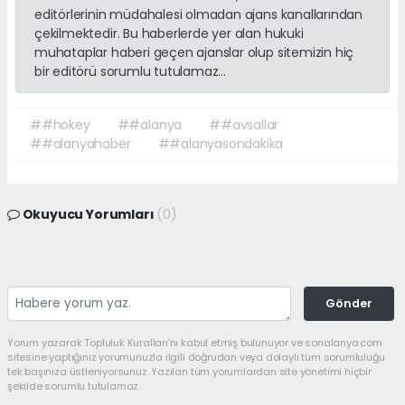
editörlerinin müdahalesi olmadan ajans kanallarından
çekilmektedir. Bu haberlerde yer alan hukuki
muhataplar haberi geçen ajanslar olup sitemizin hiç
bir editörü sorumlu tutulamaz...
##hokey
##alanya
##avsallar
##alanyahaber
##alanyasondakika
Okuyucu Yorumları
(0)
Gönder
Yorum yazarak Topluluk Kuralları’nı kabul etmiş bulunuyor ve sonalanya.com
sitesine yaptığınız yorumunuzla ilgili doğrudan veya dolaylı tüm sorumluluğu
tek başınıza üstleniyorsunuz. Yazılan tüm yorumlardan site yönetimi hiçbir
şekilde sorumlu tutulamaz.