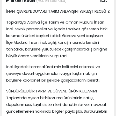
Erkek
|
Kadın
(Haberi Sesli Oku)
İNAN: ÇEVREYE DUYARLI TARIM ANLAYIŞINI YERLEŞTİRECEĞİZ
Toplantıya Alanya İlçe Tarım ve Orman Müdürü İhsan
İnal, teknik personeller ve ilçede faaliyet gösteren bitki
koruma ürünleri bayileri katıldı. Göreve yeni başlayan
İlçe Müdürü İhsan İnal, açılış konuşmasında kendini
tanıtarak, bayilerle yürütülecek çalışmalarda iş birliğine
büyük önem verdiklerini vurguladı.
İnal, ilçedeki tarımsal üretimin kalitesini artırmak ve
çevreye duyarlı uygulamaları yaygınlaştırmak için
bayilerle koordineli bir şekilde çalışacaklarını belirtti.
SÜRDÜRÜLEBİLİR TARIM VE GÜVENLİ ÜRÜN KULLANIMI
Toplantıda ayrıca bitki koruma ürünlerinin satışı,
depolanması, kayıt sistemleri, denetimler ve mevzuat
güncellemeleri hakkında bilgiler paylaşıldı. Sürdürülebilir