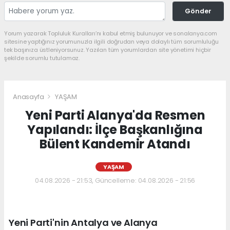
Gönder
Yorum yazarak Topluluk Kuralları’nı kabul etmiş bulunuyor ve sonalanya.com
sitesine yaptığınız yorumunuzla ilgili doğrudan veya dolaylı tüm sorumluluğu
tek başınıza üstleniyorsunuz. Yazılan tüm yorumlardan site yönetimi hiçbir
şekilde sorumlu tutulamaz.
Anasayfa
YAŞAM
Yeni Parti Alanya'da Resmen
Yapılandı: İlçe Başkanlığına
Bülent Kandemir Atandı
YAŞAM
04.08.2026 - 21:53, Güncelleme: 04.08.2026 - 21:56
Yeni Parti'nin Antalya ve Alanya