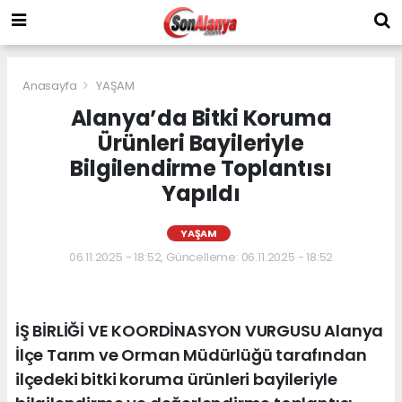
Anasayfa
YAŞAM
Alanya’da Bitki Koruma
Ürünleri Bayileriyle
Bilgilendirme Toplantısı
Yapıldı
YAŞAM
06.11.2025 - 18:52, Güncelleme: 06.11.2025 - 18:52
İŞ BİRLİĞİ VE KOORDİNASYON VURGUSU Alanya
İlçe Tarım ve Orman Müdürlüğü tarafından
ilçedeki bitki koruma ürünleri bayileriyle