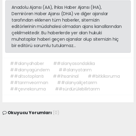
Anadolu Ajansı (AA), İhlas Haber Ajansı (İHA),
Demirören Haber Ajansı (DHA) ve diğer ajanslar
tarafından eklenen tüm haberler, sitemizin
editörlerinin müdahalesi olmadan ajans kanallarından
çekilmektedir. Bu haberlerde yer alan hukuki
muhataplar haberi geçen ajanslar olup sitemizin hiç
bir editörü sorumlu tutulamaz...
##alanyahaber
##alanyasondakika
##alanyagündem
##alanyatarım
##altsotoplantı
##ihsaninal
##bitkikoruma
##tarımveorman
##alanyailçetarım
##çevrekoruma
##sürdürülebilirtarım
Okuyucu Yorumları
(0)