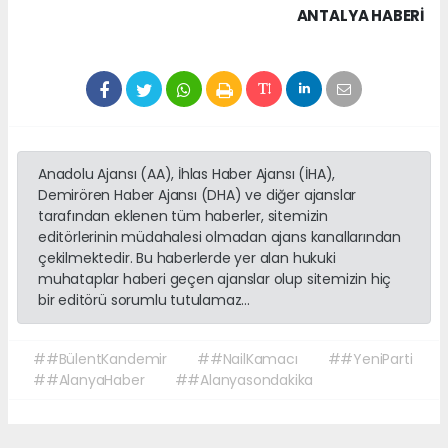
ANTALYA HABERİ
Anadolu Ajansı (AA), İhlas Haber Ajansı (İHA),
Demirören Haber Ajansı (DHA) ve diğer ajanslar
tarafından eklenen tüm haberler, sitemizin
editörlerinin müdahalesi olmadan ajans kanallarından
çekilmektedir. Bu haberlerde yer alan hukuki
muhataplar haberi geçen ajanslar olup sitemizin hiç
bir editörü sorumlu tutulamaz...
##BülentKandemir
##NailKamacı
##YeniParti
##AlanyaHaber
##Alanyasondakika