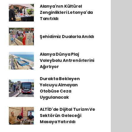
Alanya'nın Kültürel
Zenginlikleri Letonya'da
Tanıtıldı
Şehidimiz Dualarla Anıldı
Alanya Dünya Plaj
Voleybolu Antrenörlerini
Ağırlıyor
Durakta Bekleyen
Yolcuyu Almayan
Otobüse Ceza
Uygulanacak
ALTİD'de Dijital Turizm Ve
Sektörün Geleceği
Masaya Yatırıldı