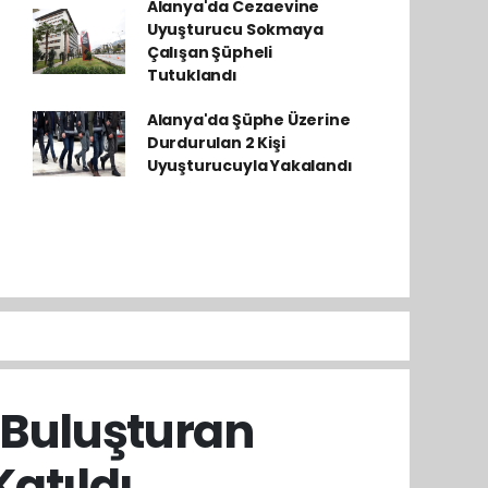
Alanya'da Cezaevine
Uyuşturucu Sokmaya
Çalışan Şüpheli
Tutuklandı
Alanya'da Şüphe Üzerine
Durdurulan 2 Kişi
Uyuşturucuyla Yakalandı
 Buluşturan
atıldı