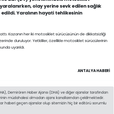
. yaralanırken, olay yerine sevk edilen sağlık
dildi. Yaralının hayati tehlikesinin
şlattı. Kazanın her iki motosiklet sürücüsünün de dikkatsizliği
nde duruluyor. Yetkililer, özellikle motosiklet sürücülerinin
sunda uyarıldı.
ANTALYA HABERİ
(İHA), Demirören Haber Ajansı (DHA) ve diğer ajanslar tarafından
erinin müdahalesi olmadan ajans kanallarından çekilmektedir.
r haberi geçen ajanslar olup sitemizin hiç bir editörü sorumlu