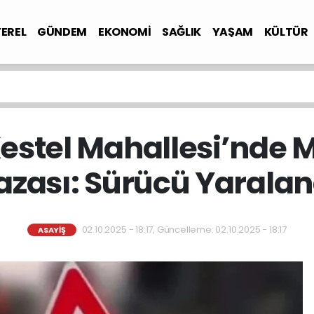
YEREL
GÜNDEM
EKONOMİ
SAĞLIK
YAŞAM
KÜLTÜR
estel Mahallesi’nde M
azası: Sürücü Yaralan
02.10.2025 - 18:17, Güncelleme: 02.10.2025 - 18:17
ASAYİŞ