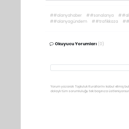
##alanyahaber
##sonalanya
##al
##alanyagündem
##trafikkaza
##
Okuyucu Yorumları
(0)
Yorum yazarak Topluluk Kuralları’nı kabul etmiş b
dolaylı tüm sorumluluğu tek başınıza üstleniyorsu