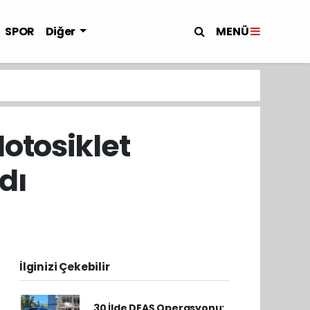
MENÜ
SPOR
Diğer
otosiklet
dı
İlginizi Çekebilir
30 İlde DEAŞ Operasyonu: