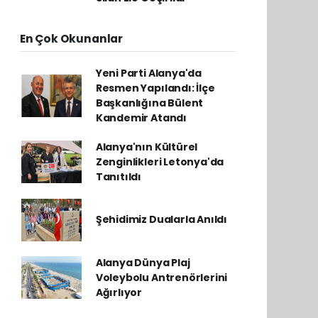
En Çok Okunanlar
Yeni Parti Alanya'da
Resmen Yapılandı: İlçe
Başkanlığına Bülent
Kandemir Atandı
Alanya'nın Kültürel
Zenginlikleri Letonya'da
Tanıtıldı
Şehidimiz Dualarla Anıldı
Alanya Dünya Plaj
Voleybolu Antrenörlerini
Ağırlıyor