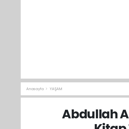
Anasayfa
YAŞAM
Abdullah A
Kitap