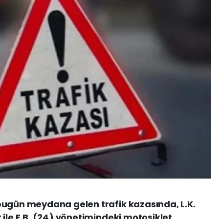
bugün meydana gelen trafik kazasında, L.K.
 ile E.B. (24) yönetimindeki motosiklet