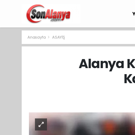
Anasayfa
ASAYİŞ
Alanya K
K