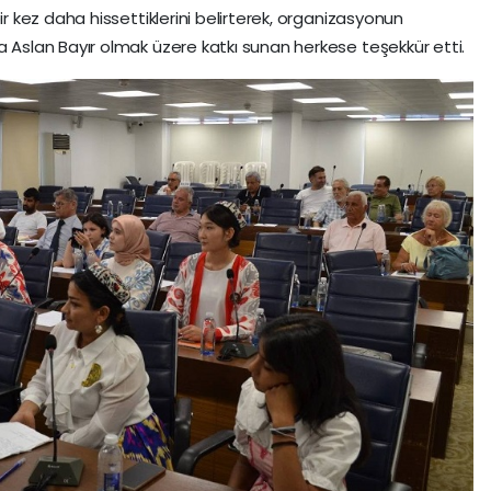
kez daha hissettiklerini belirterek, organizasyonun
slan Bayır olmak üzere katkı sunan herkese teşekkür etti.