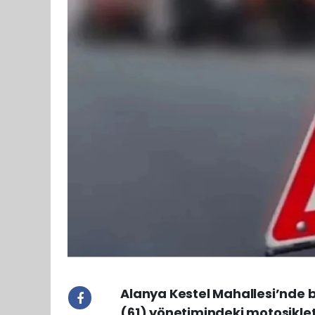
Alanya Kestel Mahallesi’nde 
(61) yönetimindeki motosiklet