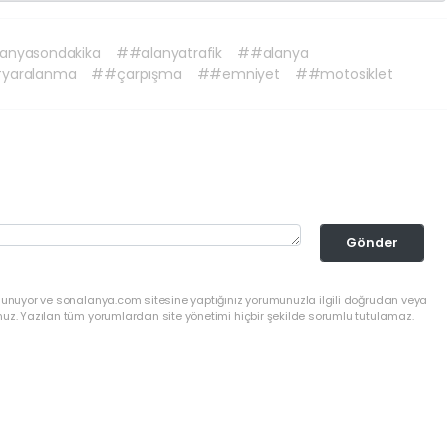
anyasondakika
##alanyatrafik
##alanya
yaralanma
##çarpışma
##emniyet
##motosiklet
Gönder
ulunuyor ve sonalanya.com sitesine yaptığınız yorumunuzla ilgili doğrudan veya
nuz. Yazılan tüm yorumlardan site yönetimi hiçbir şekilde sorumlu tutulamaz.