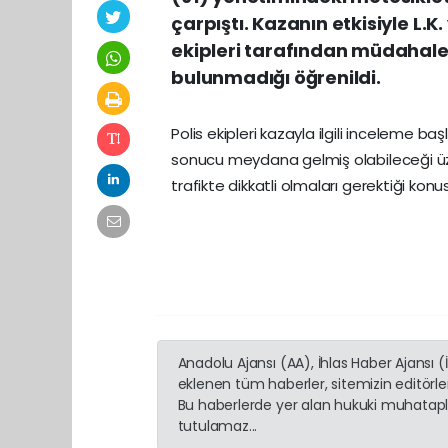
çarpıştı. Kazanın etkisiyle L.K
ekipleri tarafından müdahale e
bulunmadığı öğrenildi.
Polis ekipleri kazayla ilgili inceleme ba
sonucu meydana gelmiş olabileceği üzeri
trafikte dikkatli olmaları gerektiği konu
Anadolu Ajansı (AA), İhlas Haber Ajansı 
eklenen tüm haberler, sitemizin editörl
Bu haberlerde yer alan hukuki muhatapla
tutulamaz...