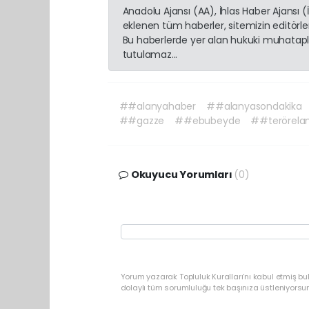
Anadolu Ajansı (AA), İhlas Haber Ajansı 
eklenen tüm haberler, sitemizin editörl
Bu haberlerde yer alan hukuki muhatapla
tutulamaz...
##alanyahaber
##alanyasondakika
##gazze
##ebubeyde
##terörela
Okuyucu Yorumları
(0)
Yorum yazarak Topluluk Kuralları’nı kabul etmiş b
dolaylı tüm sorumluluğu tek başınıza üstleniyorsu