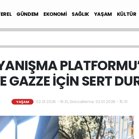
YEREL
GÜNDEM
EKONOMİ
SAĞLIK
YAŞAM
KÜLTÜR
YANIŞMA PLATFORMU’
VE GAZZE İÇİN SERT DU
02.01.2026 - 15:31, Güncelleme: 02.01.2026 - 15:31
YAŞAM