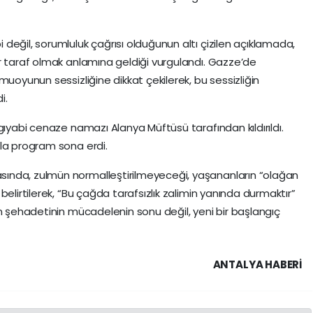
değil, sorumluluk çağrısı olduğunun altı çizilen açıklamada,
r taraf olmak anlamına geldiği vurgulandı. Gazze’de
muoyunun sessizliğine dikkat çekilerek, bu sessizliğin
i.
gıyabi cenaze namazı Alanya Müftüsü tarafından kıldırıldı.
rla program sona erdi.
ında, zulmün normalleştirilmeyeceği, yaşananların “olağan
belirtilerek, “Bu çağda tarafsızlık zalimin yanında durmaktır”
in şehadetinin mücadelenin sonu değil, yeni bir başlangıç
ANTALYA HABERİ