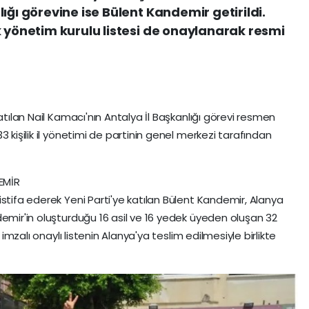
ığı görevine ise Bülent Kandemir getirildi.
k yönetim kurulu listesi de onaylanarak resmi
atılan Nail Kamacı'nın Antalya İl Başkanlığı görevi resmen
 kişilik il yönetimi de partinin genel merkezi tarafından
EMİR
stifa ederek Yeni Parti'ye katılan Bülent Kandemir, Alanya
demir'in oluşturduğu 16 asil ve 16 yedek üyeden oluşan 32
 imzalı onaylı listenin Alanya'ya teslim edilmesiyle birlikte