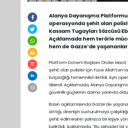
Alanya Dayanışma Platformu, 
operasyonda şehit olan polisle
Kassam Tugayları Sözcüsü Ebu
Açıklamada hem terörle mücad
hem de Gazze’de yaşananlara 
Platform Dönem Başkanı Önder Macit 
şehit olan polisler için Yüce Allah’tan r
başsağlığı temennileri iletildi. Aynı ope
dilendi. Açıklamada, Alanya Dayanışma
güvenlik güçlerinin daima yanında oldu
Basın açıklamasında Gazze’de yaşanan
arttığı, direnişin susturulmaya çalışıl
şehit edilmesinin yalnızca bir kişiye yöne
belirtildi. Açıklamada, “Bu şehadet bir y