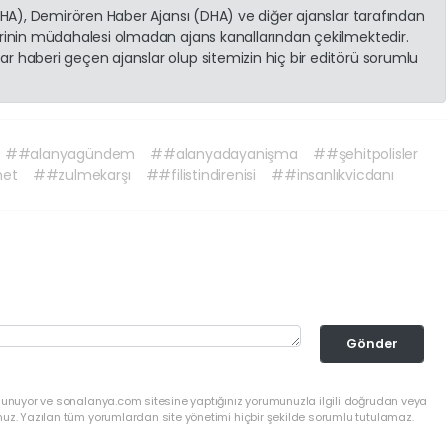
(İHA), Demirören Haber Ajansı (DHA) ve diğer ajanslar tarafından
erinin müdahalesi olmadan ajans kanallarından çekilmektedir.
r haberi geçen ajanslar olup sitemizin hiç bir editörü sorumlu
##alanyagündem
##alanyadayanişma
##şehitpolisler
net
##zulmekarşı
##filistindirenisi
##insanlıkvicdanı
Gönder
ulunuyor ve sonalanya.com sitesine yaptığınız yorumunuzla ilgili doğrudan veya
nuz. Yazılan tüm yorumlardan site yönetimi hiçbir şekilde sorumlu tutulamaz.