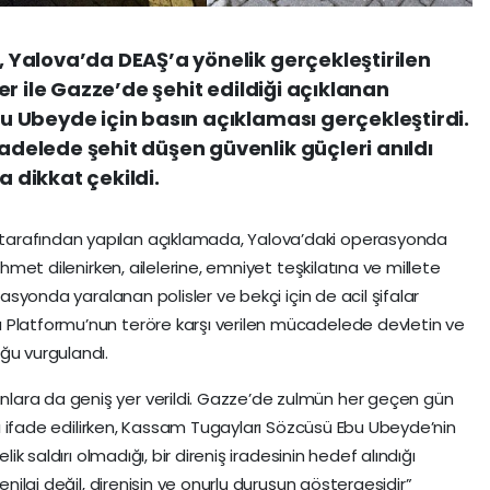
Yalova’da DEAŞ’a yönelik gerçekleştirilen
r ile Gazze’de şehit edildiği açıklanan
 Ubeyde için basın açıklaması gerçekleştirdi.
elede şehit düşen güvenlik güçleri anıldı
dikkat çekildi.
tarafından yapılan açıklamada, Yalova’daki operasyonda
ahmet dilenirken, ailelerine, emniyet teşkilatına ve millete
rasyonda yaralanan polisler ve bekçi için de acil şifalar
 Platformu’nun teröre karşı verilen mücadelede devletin ve
ğu vurgulandı.
lara da geniş yer verildi. Gazze’de zulmün her geçen gün
dığı ifade edilirken, Kassam Tugayları Sözcüsü Ebu Ubeyde’nin
lik saldırı olmadığı, bir direniş iradesinin hedef alındığı
enilgi değil, direnişin ve onurlu duruşun göstergesidir”