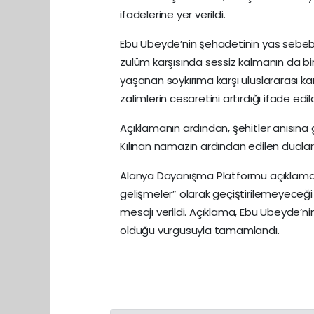
ifadelerine yer verildi.
Ebu Ubeyde’nin şehadetinin yas sebebi 
zulüm karşısında sessiz kalmanın da bi
yaşanan soykırıma karşı uluslararası ka
zalimlerin cesaretini artırdığı ifade edild
Açıklamanın ardından, şehitler anısına 
Kılınan namazın ardından edilen duala
Alanya Dayanışma Platformu açıklamas
gelişmeler” olarak geçiştirilemeyeceği 
mesajı verildi. Açıklama, Ebu Ubeyde’n
olduğu vurgusuyla tamamlandı.