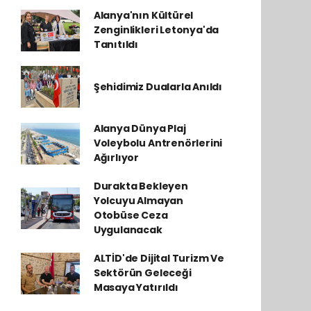
Alanya'nın Kültürel
Zenginlikleri Letonya'da
Tanıtıldı
Şehidimiz Dualarla Anıldı
Alanya Dünya Plaj
Voleybolu Antrenörlerini
Ağırlıyor
Durakta Bekleyen
Yolcuyu Almayan
Otobüse Ceza
Uygulanacak
ALTİD'de Dijital Turizm Ve
Sektörün Geleceği
Masaya Yatırıldı