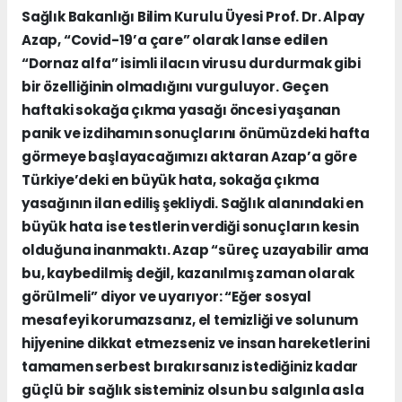
Sağlık Bakanlığı Bilim Kurulu Üyesi Prof. Dr. Alpay
Azap, “Covid-19’a çare” olarak lanse edilen
“Dornaz alfa” isimli ilacın virusu durdurmak gibi
bir özelliğinin olmadığını vurguluyor. Geçen
haftaki sokağa çıkma yasağı öncesi yaşanan
panik ve izdihamın sonuçlarını önümüzdeki hafta
görmeye başlayacağımızı aktaran Azap’a göre
Türkiye’deki en büyük hata, sokağa çıkma
yasağının ilan ediliş şekliydi. Sağlık alanındaki en
büyük hata ise testlerin verdiği sonuçların kesin
olduğuna inanmaktı. Azap “süreç uzayabilir ama
bu, kaybedilmiş değil, kazanılmış zaman olarak
görülmeli” diyor ve uyarıyor: “Eğer sosyal
mesafeyi korumazsanız, el temizliği ve solunum
hijyenine dikkat etmezseniz ve insan hareketlerini
tamamen serbest bırakırsanız istediğiniz kadar
güçlü bir sağlık sisteminiz olsun bu salgınla asla