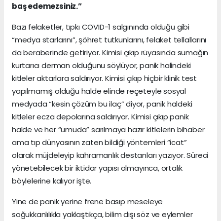
baş edemezsiniz.”
Bazı felaketler, tıpkı COVID-1 salgınında olduğu gibi
“medya starlarını”, şöhret tutkunlarını, felaket tellallarını
da beraberinde getiriyor. Kimisi çıkıp rüyasında sumağın
kurtarıcı derman olduğunu söylüyor, panik halindeki
kitleler aktarlara saldırıyor. Kimisi çıkıp hiçbir klinik test
yapılmamış olduğu halde elinde reçeteyle sosyal
medyada “kesin çözüm bu ilaç” diyor, panik haldeki
kitleler ecza depolarına saldırıyor. Kimisi çıkıp panik
halde ve her “umuda” sarılmaya hazır kitlelerin bihaber
ama tıp dünyasının zaten bildiği yöntemleri “icat”
olarak müjdeleyip kahramanlık destanları yazıyor. Süreci
yönetebilecek bir iktidar yapısı olmayınca, ortalık
böylelerine kalıyor işte.
Yine de panik yerine frene basıp meseleye
soğukkanlılıkla yaklaştıkça, bilim dışı söz ve eylemler