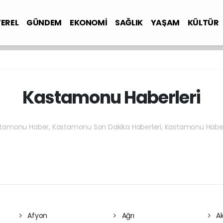
YEREL
GÜNDEM
EKONOMİ
SAĞLIK
YAŞAM
KÜLTÜR
Kastamonu Haberleri
tamonu Haber, Kastamonu Son Dakika Haberleri, Kastamonu Haber
Afyon
Ağrı
Ak