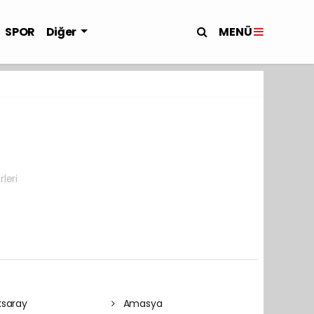
MENÜ
SPOR
Diğer
leri
saray
Amasya