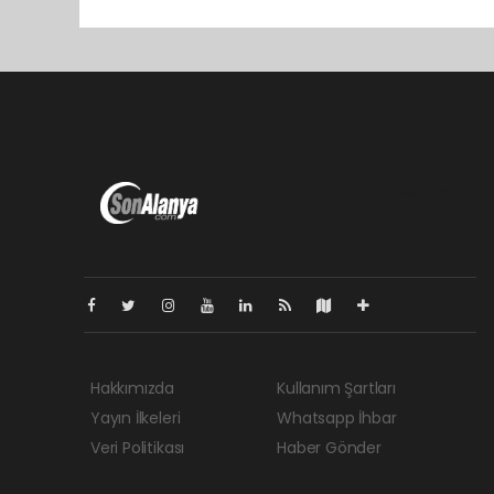
Pro-0.035
Hakkımızda
Kullanım Şartları
Yayın İlkeleri
Whatsapp İhbar
Veri Politikası
Haber Gönder