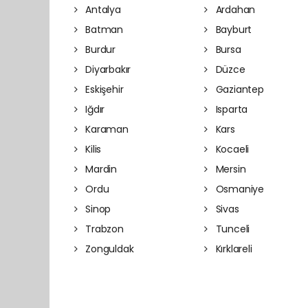
Antalya
Ardahan
Batman
Bayburt
Burdur
Bursa
Diyarbakır
Düzce
Eskişehir
Gaziantep
Iğdır
Isparta
Karaman
Kars
Kilis
Kocaeli
Mardin
Mersin
Ordu
Osmaniye
Sinop
Sivas
Trabzon
Tunceli
Zonguldak
Kırklareli