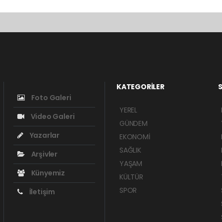
KATEGORİLER
S
Foto Galeri
YEREL
Video Galeri
GÜNDEM
Yazarlar
EKONOMİ
SAĞLIK
Arşivler
YAŞAM
Künyemiz
KÜLTÜR
SPOR
İletişim