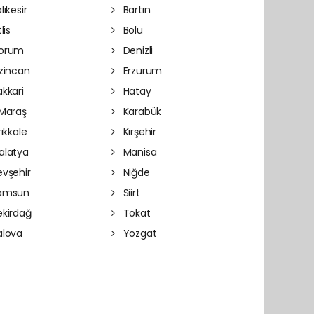
lıkesir
Bartın
lis
Bolu
orum
Denizli
zincan
Erzurum
kkari
Hatay
Maraş
Karabük
rıkkale
Kırşehir
latya
Manisa
vşehir
Niğde
amsun
Siirt
kirdağ
Tokat
lova
Yozgat