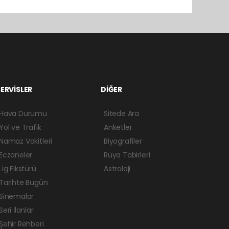
ERVİSLER
DİĞER
Hava Durumu
Sitede Ara
Yol ve Trafik
Anketler
Namaz Vakitleri
Biyografiler
Eczaneler
Rüya Tabirleri
Lig Fikstürü
Astroloji
Tarihte Bugün
Sinemalar
Seri İlanlar
Şehir Rehberi