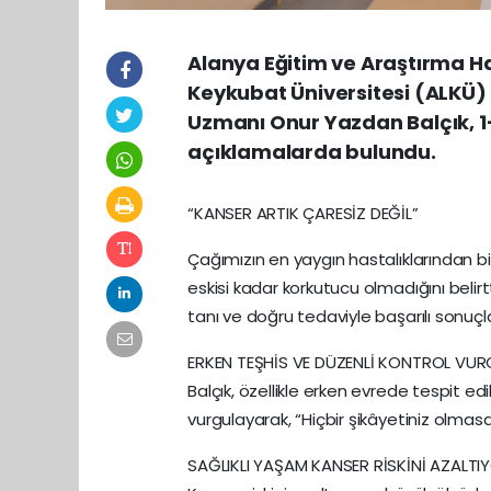
Alanya Eğitim ve Araştırma 
Keykubat Üniversitesi (ALKÜ) T
Uzmanı Onur Yazdan Balçık, 
açıklamalarda bulundu.
“KANSER ARTIK ÇARESİZ DEĞİL”
Çağımızın en yaygın hastalıklarından bir
eskisi kadar korkutucu olmadığını belir
tanı ve doğru tedaviyle başarılı sonuçlar
ERKEN TEŞHİS VE DÜZENLİ KONTROL VU
Balçık, özellikle erken evrede tespit ed
vurgulayarak, “Hiçbir şikâyetiniz olmasa 
SAĞLIKLI YAŞAM KANSER RİSKİNİ AZALTI