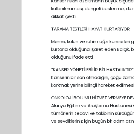
Kanser riskini azaltmanın büyük ölçüde 
kullanılmaması, dengeli beslenme, düzen
dikkat çekti.
TARAMA TESTLERİ HAYAT KURTARIYOR
Meme, kolon ve rahim ağzı kanserleri gi
kurtarıcı olduğuna işaret eden Balçık, b
olduğunu ifade etti.
“KANSER YÖNETİLEBİLİR BİR HASTALIKTIR”
Kanserin bir son olmadığını, çoğu zaman 
korkmak yerine bilinçli hareket edilmesi
ONKOLOJİ BÖLÜMÜ HİZMET VERMEYE DE
Alanya Eğitim ve Araştırma Hastanesi
tümörlerin tedavi ve takibinin sürdüğü
ve sevdikleriniz için bugün bir adım atın.