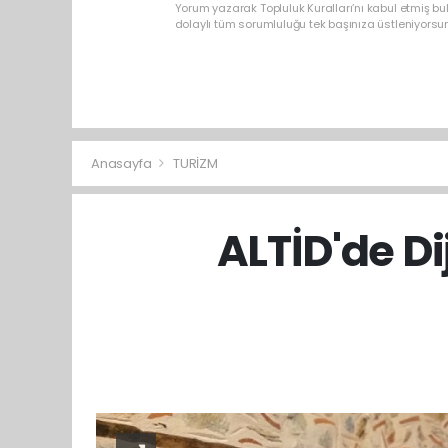
Yorum yazarak Topluluk Kuralları’nı kabul etmiş b
dolaylı tüm sorumluluğu tek başınıza üstleniyorsu
Anasayfa
TURİZM
ALTİD'de Di