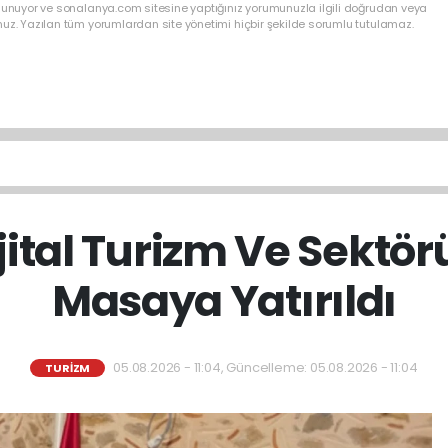
ulunuyor ve sonalanya.com sitesine yaptığınız yorumunuzla ilgili doğrudan veya
nuz. Yazılan tüm yorumlardan site yönetimi hiçbir şekilde sorumlu tutulamaz.
jital Turizm Ve Sektö
Masaya Yatırıldı
05.08.2026 - 11:04, Güncelleme: 05.08.2026 - 11:04
TURİZM