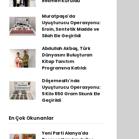
Resmen Kuruldu
Muratpaşa'da
Uyuşturucu Operasyonu:
Eroin, Sentetik Madde ve
Silah Ele Geçirildi
Abdullah Akbaş, Türk
Dünyasını Buluşturan
Kitap Tanıtım
Programına Katıldı
Döşemealtı'nda
Uyuşturucu Operasyonu:
5 Kilo 650 Gram Skunk Ele
Geçirildi
En Çok Okunanlar
Yeni Parti Alanya'da