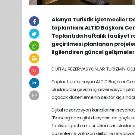
Alanya Turistik İşletmeciler D
toplantısını ALTİD Başkanı Ce
Toplantıda haftalık faaliyet
geçirilmesi planlanan projeler
ilgilendiren güncel gelişmeler
DİJİTAL REZERVASYONLAR TURİZMİN GELE
Toplantıda konuşan ALTİD Başkanı Cem
uluslararası çevrim içi rezervasyon pl
açacak düzenlemenin sektör açısından
Dijital rezervasyon kanallarının seyaha
"Booking.com gibi dünyanın en güçlü re
faaliyet göstermesi, ülkemizin uluslararas
düzenleme yalnızca dijital rezervasyon k