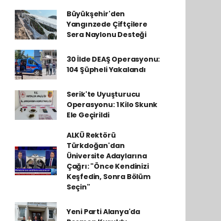
Büyükşehir'den
Yangınzede Çiftçilere
Sera Naylonu Desteği
30 İlde DEAŞ Operasyonu:
104 Şüpheli Yakalandı
Serik'te Uyuşturucu
Operasyonu: 1 Kilo Skunk
Ele Geçirildi
ALKÜ Rektörü
Türkdoğan'dan
Üniversite Adaylarına
Çağrı: "Önce Kendinizi
Keşfedin, Sonra Bölüm
Seçin"
Yeni Parti Alanya'da