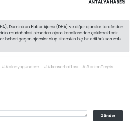
ANTALYA HABERİ
(İHA), Demirören Haber Ajansı (DHA) ve diğer ajanslar tarafından
erinin müdahalesi olmadan ajans kanallarından çekilmektedir.
r haberi geçen ajanslar olup sitemizin hiç bir editörü sorumlu
##alanyagündem
##kanserhaftası
##erkenTeşhis
Gönder