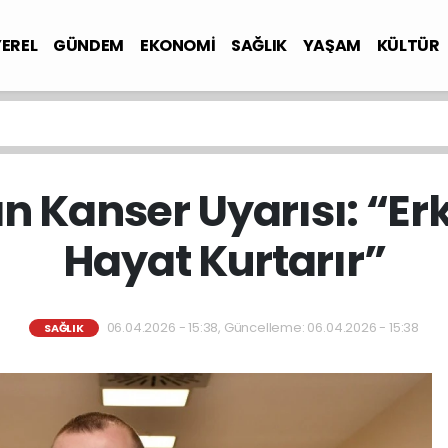
YEREL
GÜNDEM
EKONOMİ
SAĞLIK
YAŞAM
KÜLTÜR
 Kanser Uyarısı: “Erk
Hayat Kurtarır”
06.04.2026 - 15:38, Güncelleme: 06.04.2026 - 15:38
SAĞLIK