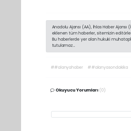
Anadolu Ajansı (AA), İhlas Haber Ajansı 
eklenen tüm haberler, sitemizin editörl
Bu haberlerde yer alan hukuki muhatapla
tutulamaz...
##alanyahaber
##alanyasondakika
Okuyucu Yorumları
(0)