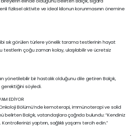
bireylerin elinde olduğunu belirten Balçık, sigara
li fiziksel aktivite ve ideal kilonun korunmasının önemine
bi sık görülen türlere yönelik tarama testlerinin hayat
u testlerin çoğu zaman kolay, ulaşılabilir ve ücretsiz
yönetilebilir bir hastalık olduğunu dile getiren Balçık,
 gerektiğini söyledi.
VAM EDİYOR
 Onkoloji Bölümü’nde kemoterapi, immünoterapi ve solid
nü belirten Balçık, vatandaşlara çağrıda bulundu: “Kendiniz
 Kontrollerinizi yaptırın, sağlıklı yaşamı tercih edin.”