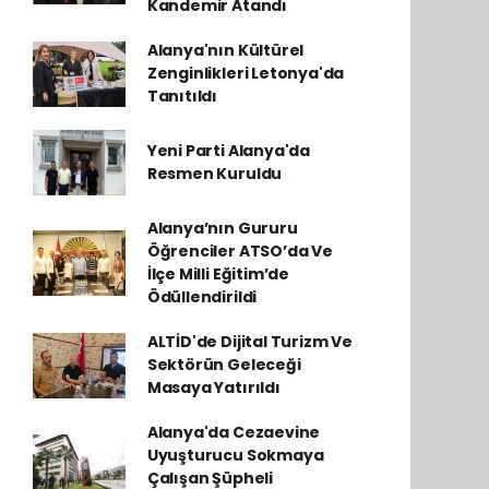
Kandemir Atandı
Alanya'nın Kültürel
Zenginlikleri Letonya'da
Tanıtıldı
Yeni Parti Alanya'da
Resmen Kuruldu
Alanya’nın Gururu
Öğrenciler ATSO’da Ve
İlçe Milli Eğitim’de
Ödüllendirildi
ALTİD'de Dijital Turizm Ve
Sektörün Geleceği
Masaya Yatırıldı
Alanya'da Cezaevine
Uyuşturucu Sokmaya
Çalışan Şüpheli