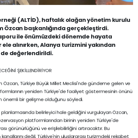
erneği (ALTİD), haftalık olağan yönetim kurulu
m Özcan başkanlığında gerçekleştirdi.
 raporu ile önümüzdeki dönemde hayata
 ele alınırken, Alanya turizmini yakından
 de değerlendirildi.
CEĞİNİ ŞEKİLLENDİRİYOR
 Özcan, Türkiye Büyük Millet Meclisi'nde gündeme gelen ve
atformlarının yeniden Türkiye'de faaliyet göstermesinin önünü
 önemli bir gelişme olduğunu söyledi.
t planlamasında belirleyici hale geldiğini vurgulayan Özcan,
zervasyon platformlarından birinin yeniden Türkiye'de
ı görünürlüğünü ve erişilebilirliğini artıracaktır. Bu
anallarını değil, Türkiye'nin uluslararası turizmdeki rekabet