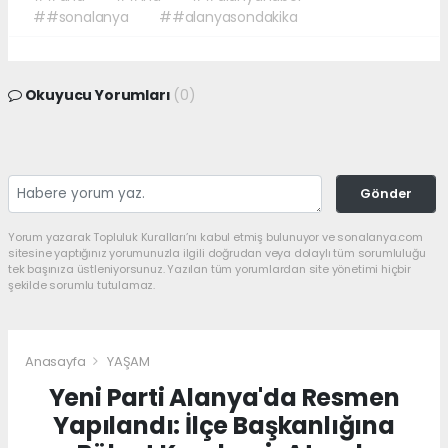
##sonalanya
##alanyasondakika
Okuyucu Yorumları
(0)
Gönder
Yorum yazarak Topluluk Kuralları’nı kabul etmiş bulunuyor ve sonalanya.com
sitesine yaptığınız yorumunuzla ilgili doğrudan veya dolaylı tüm sorumluluğu
tek başınıza üstleniyorsunuz. Yazılan tüm yorumlardan site yönetimi hiçbir
şekilde sorumlu tutulamaz.
Anasayfa
YAŞAM
Yeni Parti Alanya'da Resmen
Yapılandı: İlçe Başkanlığına