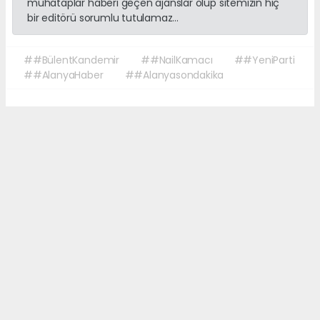
muhataplar haberi geçen ajanslar olup sitemizin hiç
bir editörü sorumlu tutulamaz...
##BülentKandemir
##NailKamacı
##YeniParti
##AlanyaHaber
##Alanyasondakika
Okuyucu Yorumları
(0)
Gönder
Yorum yazarak Topluluk Kuralları’nı kabul etmiş bulunuyor ve sonalanya.com
sitesine yaptığınız yorumunuzla ilgili doğrudan veya dolaylı tüm sorumluluğu
tek başınıza üstleniyorsunuz. Yazılan tüm yorumlardan site yönetimi hiçbir
şekilde sorumlu tutulamaz.