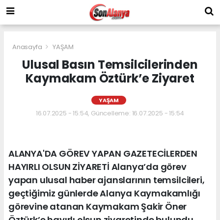
Anasayfa
YAŞAM
Ulusal Basın Temsilcilerinden
Kaymakam Öztürk’e Ziyaret
YAŞAM
16.07.2025 - 15:54, Güncelleme: 16.07.2025 - 15:54
ALANYA'DA GÖREV YAPAN GAZETECİLERDEN
HAYIRLI OLSUN ZİYARETİ Alanya’da görev
yapan ulusal haber ajanslarının temsilcileri,
geçtiğimiz günlerde Alanya Kaymakamlığı
görevine atanan Kaymakam Şakir Öner
Öztürk’e hayırlı olsun ziyaretinde bulundu.