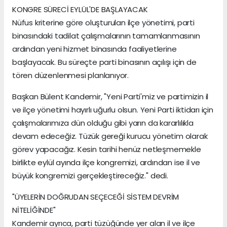
KONGRE SÜRECİ EYLÜL'DE BAŞLAYACAK
Nüfus kriterine göre oluşturulan ilçe yönetimi, parti
binasındaki tadilat çalışmalarının tamamlanmasının
ardından yeni hizmet binasında faaliyetlerine
başlayacak. Bu süreçte parti binasının açılışı için de
tören düzenlenmesi planlanıyor.
Başkan Bülent Kandemir, "Yeni Parti'miz ve partimizin il
ve ilçe yönetimi hayırlı uğurlu olsun. Yeni Parti iktidarı için
çalışmalarımıza dün olduğu gibi yarın da kararlılıkla
devam edeceğiz. Tüzük gereği kurucu yönetim olarak
görev yapacağız. Kesin tarihi henüz netleşmemekle
birlikte eylül ayında ilçe kongremizi, ardından ise il ve
büyük kongremizi gerçekleştireceğiz." dedi.
"ÜYELERİN DOĞRUDAN SEÇECEĞİ SİSTEM DEVRİM
NİTELİĞİNDE"
Kandemir ayrıca, parti tüzüğünde yer alan il ve ilçe