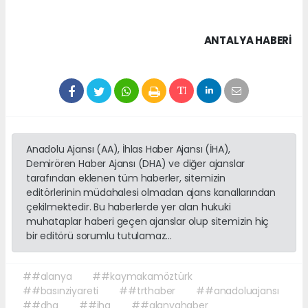
ANTALYA HABERİ
Anadolu Ajansı (AA), İhlas Haber Ajansı (İHA),
Demirören Haber Ajansı (DHA) ve diğer ajanslar
tarafından eklenen tüm haberler, sitemizin
editörlerinin müdahalesi olmadan ajans kanallarından
çekilmektedir. Bu haberlerde yer alan hukuki
muhataplar haberi geçen ajanslar olup sitemizin hiç
bir editörü sorumlu tutulamaz...
##alanya
##kaymakamöztürk
##basınziyareti
##trthaber
##anadoluajansı
##dha
##iha
##alanyahaber