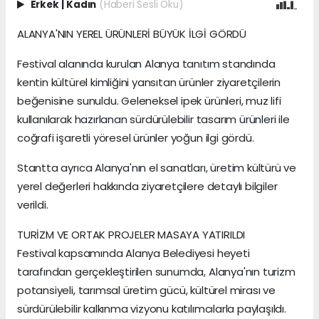
Erkek
|
Kadın
(Haberi Sesli Oku)
ALANYA'NIN YEREL ÜRÜNLERİ BÜYÜK İLGİ GÖRDÜ
Festival alanında kurulan Alanya tanıtım standında
kentin kültürel kimliğini yansıtan ürünler ziyaretçilerin
beğenisine sunuldu. Geleneksel ipek ürünleri, muz lifi
kullanılarak hazırlanan sürdürülebilir tasarım ürünleri ile
coğrafi işaretli yöresel ürünler yoğun ilgi gördü.
Stantta ayrıca Alanya'nın el sanatları, üretim kültürü ve
yerel değerleri hakkında ziyaretçilere detaylı bilgiler
verildi.
TURİZM VE ORTAK PROJELER MASAYA YATIRILDI
Festival kapsamında Alanya Belediyesi heyeti
tarafından gerçekleştirilen sunumda, Alanya'nın turizm
potansiyeli, tarımsal üretim gücü, kültürel mirası ve
sürdürülebilir kalkınma vizyonu katılımcılarla paylaşıldı.