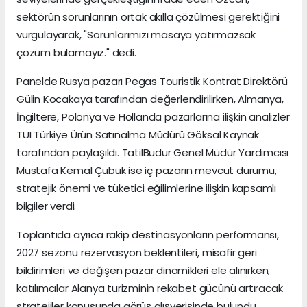
sektörün sorunlarının ortak akılla çözülmesi gerektiğini
vurgulayarak, "Sorunlarımızı masaya yatırmazsak
çözüm bulamayız." dedi.
Panelde Rusya pazarı Pegas Touristik Kontrat Direktörü
Gülin Kocakaya tarafından değerlendirilirken, Almanya,
İngiltere, Polonya ve Hollanda pazarlarına ilişkin analizler
TUI Türkiye Ürün Satınalma Müdürü Göksal Kaynak
tarafından paylaşıldı. TatilBudur Genel Müdür Yardımcısı
Mustafa Kemal Çubuk ise iç pazarın mevcut durumu,
stratejik önemi ve tüketici eğilimlerine ilişkin kapsamlı
bilgiler verdi.
Toplantıda ayrıca rakip destinasyonların performansı,
2027 sezonu rezervasyon beklentileri, misafir geri
bildirimleri ve değişen pazar dinamikleri ele alınırken,
katılımcılar Alanya turizminin rekabet gücünü artıracak
stratejiler konusunda görüş alışverişinde bulundu.