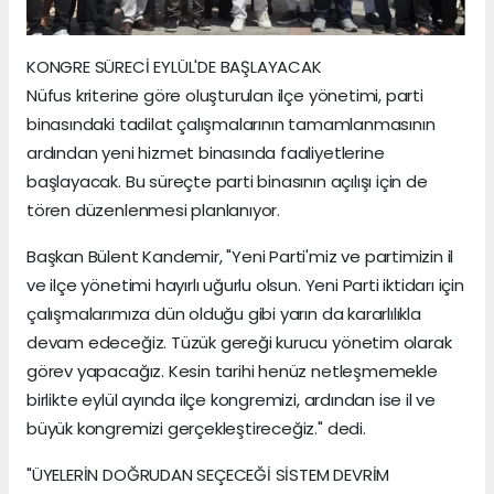
KONGRE SÜRECİ EYLÜL'DE BAŞLAYACAK
Nüfus kriterine göre oluşturulan ilçe yönetimi, parti
binasındaki tadilat çalışmalarının tamamlanmasının
ardından yeni hizmet binasında faaliyetlerine
başlayacak. Bu süreçte parti binasının açılışı için de
tören düzenlenmesi planlanıyor.
Başkan Bülent Kandemir, "Yeni Parti'miz ve partimizin il
ve ilçe yönetimi hayırlı uğurlu olsun. Yeni Parti iktidarı için
çalışmalarımıza dün olduğu gibi yarın da kararlılıkla
devam edeceğiz. Tüzük gereği kurucu yönetim olarak
görev yapacağız. Kesin tarihi henüz netleşmemekle
birlikte eylül ayında ilçe kongremizi, ardından ise il ve
büyük kongremizi gerçekleştireceğiz." dedi.
"ÜYELERİN DOĞRUDAN SEÇECEĞİ SİSTEM DEVRİM