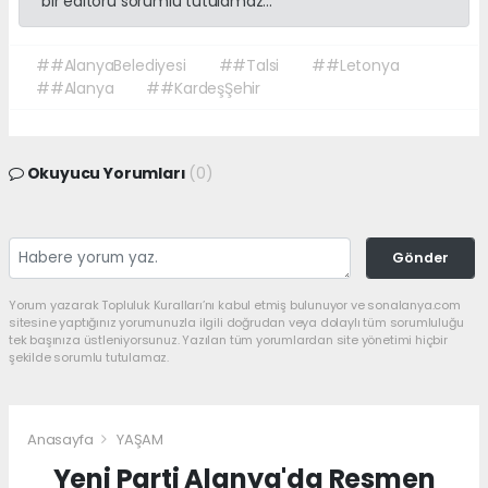
bir editörü sorumlu tutulamaz...
##AlanyaBelediyesi
##Talsi
##Letonya
##Alanya
##KardeşŞehir
Okuyucu Yorumları
(0)
Gönder
Yorum yazarak Topluluk Kuralları’nı kabul etmiş bulunuyor ve sonalanya.com
sitesine yaptığınız yorumunuzla ilgili doğrudan veya dolaylı tüm sorumluluğu
tek başınıza üstleniyorsunuz. Yazılan tüm yorumlardan site yönetimi hiçbir
şekilde sorumlu tutulamaz.
Anasayfa
YAŞAM
Yeni Parti Alanya'da Resmen