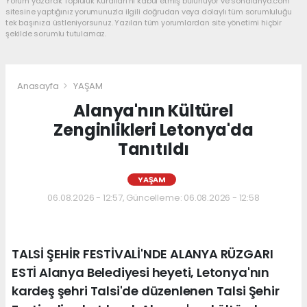
Yorum yazarak Topluluk Kuralları’nı kabul etmiş bulunuyor ve sonalanya.com
sitesine yaptığınız yorumunuzla ilgili doğrudan veya dolaylı tüm sorumluluğu
tek başınıza üstleniyorsunuz. Yazılan tüm yorumlardan site yönetimi hiçbir
şekilde sorumlu tutulamaz.
Anasayfa
YAŞAM
Alanya'nın Kültürel
Zenginlikleri Letonya'da
Tanıtıldı
YAŞAM
06.08.2026 - 12:57, Güncelleme: 06.08.2026 - 12:58
TALSİ ŞEHİR FESTİVALİ'NDE ALANYA RÜZGARI
ESTİ Alanya Belediyesi heyeti, Letonya'nın
kardeş şehri Talsi'de düzenlenen Talsi Şehir