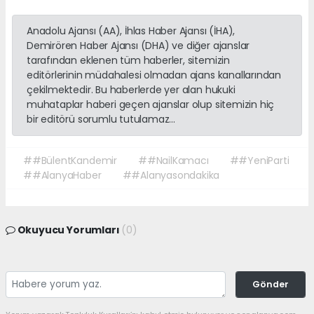
Anadolu Ajansı (AA), İhlas Haber Ajansı (İHA),
Demirören Haber Ajansı (DHA) ve diğer ajanslar
tarafından eklenen tüm haberler, sitemizin
editörlerinin müdahalesi olmadan ajans kanallarından
çekilmektedir. Bu haberlerde yer alan hukuki
muhataplar haberi geçen ajanslar olup sitemizin hiç
bir editörü sorumlu tutulamaz...
##BülentKandemir
##NailKamacı
##YeniParti
##AlanyaHaber
##Alanyasondakika
Okuyucu Yorumları
(0)
Gönder