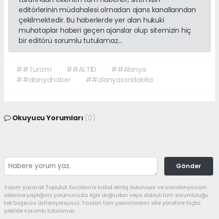
editörlerinin müdahalesi olmadan ajans kanallarından
çekilmektedir. Bu haberlerde yer alan hukuki
muhataplar haberi geçen ajanslar olup sitemizin hiç
bir editörü sorumlu tutulamaz...
##Turizm
##ALTİD
##Alanya
##alanyahaber
##alanyasondakika
Okuyucu Yorumları
(0)
Gönder
Yorum yazarak Topluluk Kuralları’nı kabul etmiş bulunuyor ve sonalanya.com
sitesine yaptığınız yorumunuzla ilgili doğrudan veya dolaylı tüm sorumluluğu
tek başınıza üstleniyorsunuz. Yazılan tüm yorumlardan site yönetimi hiçbir
şekilde sorumlu tutulamaz.