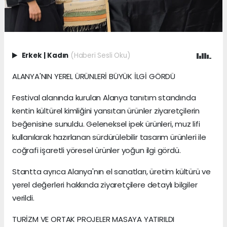
Erkek
|
Kadın
(Haberi Sesli Oku)
ALANYA'NIN YEREL ÜRÜNLERİ BÜYÜK İLGİ GÖRDÜ
Festival alanında kurulan Alanya tanıtım standında
kentin kültürel kimliğini yansıtan ürünler ziyaretçilerin
beğenisine sunuldu. Geleneksel ipek ürünleri, muz lifi
kullanılarak hazırlanan sürdürülebilir tasarım ürünleri ile
coğrafi işaretli yöresel ürünler yoğun ilgi gördü.
Stantta ayrıca Alanya'nın el sanatları, üretim kültürü ve
yerel değerleri hakkında ziyaretçilere detaylı bilgiler
verildi.
TURİZM VE ORTAK PROJELER MASAYA YATIRILDI