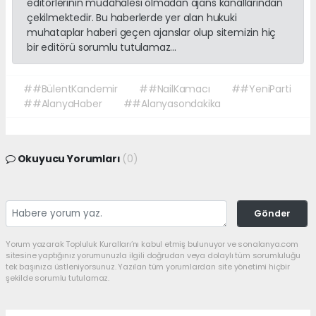
editörlerinin müdahalesi olmadan ajans kanallarından
çekilmektedir. Bu haberlerde yer alan hukuki
muhataplar haberi geçen ajanslar olup sitemizin hiç
bir editörü sorumlu tutulamaz...
##BülentKandemir
##NailKamacı
##YeniParti
##AlanyaHaber
##Alanyasondakika
Okuyucu Yorumları
(0)
Gönder
Yorum yazarak Topluluk Kuralları’nı kabul etmiş bulunuyor ve sonalanya.com
sitesine yaptığınız yorumunuzla ilgili doğrudan veya dolaylı tüm sorumluluğu
tek başınıza üstleniyorsunuz. Yazılan tüm yorumlardan site yönetimi hiçbir
şekilde sorumlu tutulamaz.