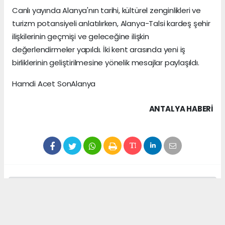
Canlı yayında Alanya'nın tarihi, kültürel zenginlikleri ve
turizm potansiyeli anlatılırken, Alanya-Talsi kardeş şehir
ilişkilerinin geçmişi ve geleceğine ilişkin
değerlendirmeler yapıldı. İki kent arasında yeni iş
birliklerinin geliştirilmesine yönelik mesajlar paylaşıldı.
Hamdi Acet SonAlanya
ANTALYA HABERİ
Anadolu Ajansı (AA), İhlas Haber Ajansı (İHA),
Demirören Haber Ajansı (DHA) ve diğer ajanslar
tarafından eklenen tüm haberler, sitemizin
editörlerinin müdahalesi olmadan ajans kanallarından