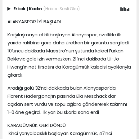
Erkek
|
Kadın
(Haberi Sesli Oku)
ALANYASPOR İYİ BAŞLADI
Karşılaşmaya etkili başlayan Alanyaspor, özellikle ilk
yarıda rakibine göre daha üretken bir görüntü sergiledi.
10’uncu dakikada Maestro’nun şutunda kaleci Furkan
Beklevic gole izin vermezken, 21’inci dakikada Ui-Jo
Hwang’ın net fırsatını da Karagümrük kalecisi ayaklarıyla
çıkardı.
Aradığı golü 32’nci dakikada bulan Alanyaspor’da
Florent Hadergjonaj’ın pasında Elia Meschack dar
açıdan sert vurdu ve topu ağlara göndererek takımını
1-0 öne geçirdi. İlk yarı bu skorla sona erdi.
KARAGÜMRÜK GERİ DÖNDÜ
İkinci yarıya baskılı başlayan Karagümrük, 47’nci