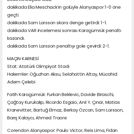
dakikada Elia Meschack’ın golüyle Alanyaspor 1-0 öne
geçti.
dakikada Sam Larsson skora denge getirdi: 1-1.
dakikada VAR incelemesi sonrası Karagümrük penaltı
kazandı.
dakikada Sam Larsson penaltıyı gole çevirdi: 2-1.
MAÇIN KARNESİ
Stat: Atatürk Olimpiyat Stadı
Hakemler: Oğuzhan Aksu, Selahattin Altay, Mücahid
Adem Çelebi
Fatih Karagümrük: Furkan Beklevic, Davide Biraschi,
Çağtay Kurukalıp, Ricardo Esgaio, Anıl Y. Çınar, Matias
Kranevitter, Bartuğ Elmaz, Berkay Özcan, Sam Larsson,
Barış Kalaycı, Ahmed Traore
Corendon Alanyaspor: Paulo Victor, Reis Lima, Fidan