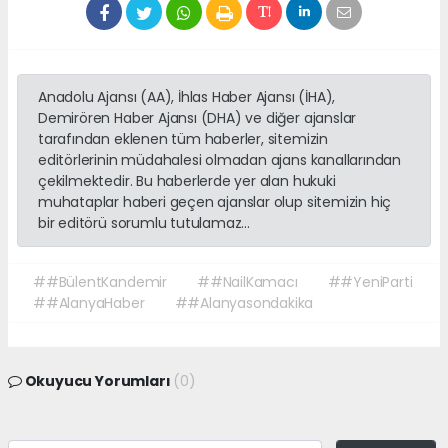
Anadolu Ajansı (AA), İhlas Haber Ajansı (İHA),
Demirören Haber Ajansı (DHA) ve diğer ajanslar
tarafından eklenen tüm haberler, sitemizin
editörlerinin müdahalesi olmadan ajans kanallarından
çekilmektedir. Bu haberlerde yer alan hukuki
muhataplar haberi geçen ajanslar olup sitemizin hiç
bir editörü sorumlu tutulamaz...
##BülentKandemir
##NailKamacı
##YeniParti
##AlanyaHaber
##Alanyasondakika
Okuyucu Yorumları
(0)