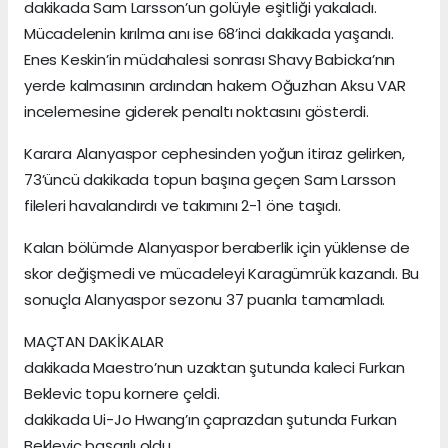
dakikada Sam Larsson’un golüyle eşitliği yakaladı.
Mücadelenin kırılma anı ise 68’inci dakikada yaşandı.
Enes Keskin’in müdahalesi sonrası Shavy Babicka’nın
yerde kalmasının ardından hakem Oğuzhan Aksu VAR
incelemesine giderek penaltı noktasını gösterdi.
Karara Alanyaspor cephesinden yoğun itiraz gelirken,
73’üncü dakikada topun başına geçen Sam Larsson
fileleri havalandırdı ve takımını 2-1 öne taşıdı.
Kalan bölümde Alanyaspor beraberlik için yüklense de
skor değişmedi ve mücadeleyi Karagümrük kazandı. Bu
sonuçla Alanyaspor sezonu 37 puanla tamamladı.
MAÇTAN DAKİKALAR
dakikada Maestro’nun uzaktan şutunda kaleci Furkan
Beklevic topu kornere çeldi.
dakikada Ui-Jo Hwang’ın çaprazdan şutunda Furkan
Beklevic başarılı oldu.