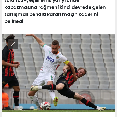
turuncu-yeşilliler ilk yarıyı önde
kapatmasına rağmen ikinci devrede gelen
tartışmalı penaltı kararı maçın kaderini
belirledi.