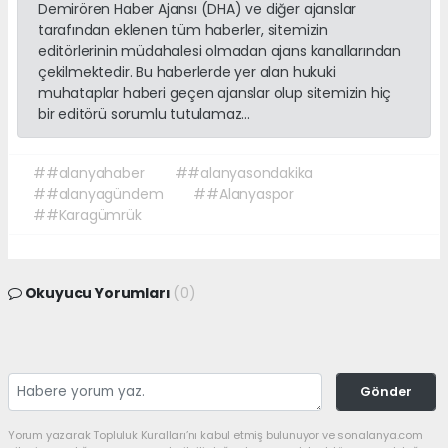
Demirören Haber Ajansı (DHA) ve diğer ajanslar
tarafından eklenen tüm haberler, sitemizin
editörlerinin müdahalesi olmadan ajans kanallarından
çekilmektedir. Bu haberlerde yer alan hukuki
muhataplar haberi geçen ajanslar olup sitemizin hiç
bir editörü sorumlu tutulamaz...
##alanyahaber
##alanyasondakika
##alanyagündem
##Alanyaspor
##Karagümrük
Okuyucu Yorumları
(0)
Gönder
Yorum yazarak Topluluk Kuralları’nı kabul etmiş bulunuyor ve sonalanya.com