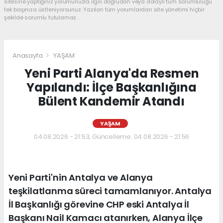
sitesine yaptığınız yorumunuzla ilgili doğrudan veya dolaylı tüm sorumluluğu
tek başınıza üstleniyorsunuz. Yazılan tüm yorumlardan site yönetimi hiçbir
şekilde sorumlu tutulamaz.
Anasayfa
YAŞAM
Yeni Parti Alanya'da Resmen
Yapılandı: İlçe Başkanlığına
Bülent Kandemir Atandı
YAŞAM
04.08.2026 - 21:53, Güncelleme: 04.08.2026 - 21:56
Yeni Parti'nin Antalya ve Alanya
teşkilatlanma süreci tamamlanıyor. Antalya
İl Başkanlığı görevine CHP eski Antalya İl
Başkanı Nail Kamacı atanırken, Alanya İlçe