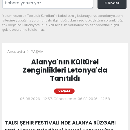
Gönder
Yorum yazarak Topluluk Kuralları’nı kabul etmiş bulunuyor ve sonalanya.com
sitesine yaptığınız yorumunuzla ilgili doğrudan veya dolaylı tüm sorumluluğu
tek başınıza üstleniyorsunuz. Yazılan tüm yorumlardan site yönetimi hiçbir
şekilde sorumlu tutulamaz.
Anasayfa
YAŞAM
Alanya'nın Kültürel
Zenginlikleri Letonya'da
Tanıtıldı
YAŞAM
06.08.2026 - 12:57, Güncelleme: 06.08.2026 - 12:58
TALSİ ŞEHİR FESTİVALİ'NDE ALANYA RÜZGARI