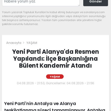
Gönder
Yorum yazarak Topluluk Kuralları’nı kabul etmiş bulunuyor ve sonalanya.com
sitesine yaptığınız yorumunuzla ilgili doğrudan veya dolaylı tüm sorumluluğu
tek başınıza üstleniyorsunuz. Yazılan tüm yorumlardan site yönetimi hiçbir
şekilde sorumlu tutulamaz.
Anasayfa
YAŞAM
Yeni Parti Alanya'da Resmen
Yapılandı: İlçe Başkanlığına
Bülent Kandemir Atandı
YAŞAM
04.08.2026 - 21:53, Güncelleme: 04.08.2026 - 21:56
Yeni Parti'nin Antalya ve Alanya
teşkilatlanma süreci tamamlanıyor. Antalya