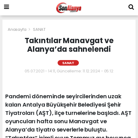
Anasayfa
SANAT
Takıntılar Manavgat ve
Alanya’da sahnelendi
SANAT
05.07.2021 - 14:11, Güncelleme: 11.12.2024 - 05:12
Pandemi döneminde seyircilerinden uzak
kalan Antalya Büyükşehir Belediyesi Şehir
Tiyatroları (AŞT), ilçe turnelerine başladı. AŞT
oyuncuları hafta sonu Manavgat ve
Alanya’da tiyatro severlerle buluştu.
“Takıntılar” isimli oyun Temmuz ayı boyunca