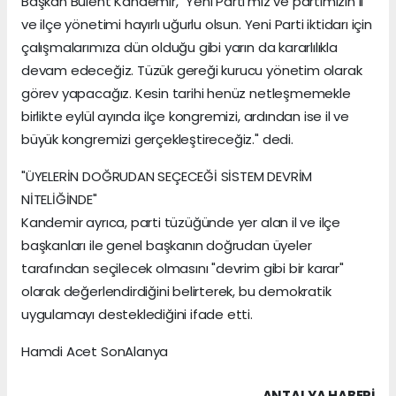
Başkan Bülent Kandemir, "Yeni Parti'miz ve partimizin il
ve ilçe yönetimi hayırlı uğurlu olsun. Yeni Parti iktidarı için
çalışmalarımıza dün olduğu gibi yarın da kararlılıkla
devam edeceğiz. Tüzük gereği kurucu yönetim olarak
görev yapacağız. Kesin tarihi henüz netleşmemekle
birlikte eylül ayında ilçe kongremizi, ardından ise il ve
büyük kongremizi gerçekleştireceğiz." dedi.
"ÜYELERİN DOĞRUDAN SEÇECEĞİ SİSTEM DEVRİM
NİTELİĞİNDE"
Kandemir ayrıca, parti tüzüğünde yer alan il ve ilçe
başkanları ile genel başkanın doğrudan üyeler
tarafından seçilecek olmasını "devrim gibi bir karar"
olarak değerlendirdiğini belirterek, bu demokratik
uygulamayı desteklediğini ifade etti.
Hamdi Acet SonAlanya
ANTALYA HABERİ