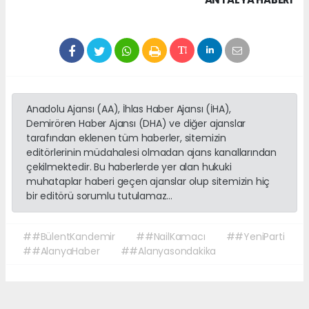
Anadolu Ajansı (AA), İhlas Haber Ajansı (İHA),
Demirören Haber Ajansı (DHA) ve diğer ajanslar
tarafından eklenen tüm haberler, sitemizin
editörlerinin müdahalesi olmadan ajans kanallarından
çekilmektedir. Bu haberlerde yer alan hukuki
muhataplar haberi geçen ajanslar olup sitemizin hiç
bir editörü sorumlu tutulamaz...
##BülentKandemir
##NailKamacı
##YeniParti
##AlanyaHaber
##Alanyasondakika
Okuyucu Yorumları
(0)