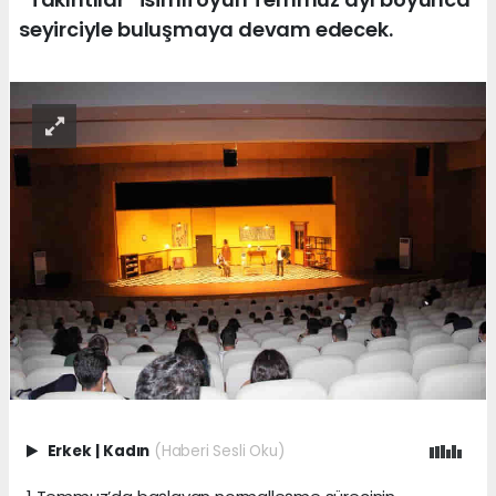
seyirciyle buluşmaya devam edecek.
Erkek
|
Kadın
(Haberi Sesli Oku)