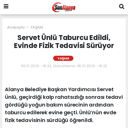
Anasayfa
YAŞAM
Servet Ünlü Taburcu Edildi,
Evinde Fizik Tedavisi Sürüyor
YAŞAM
06.01.2026 - 18:32, Güncelleme: 06.01.2026 - 18:32
Alanya Belediye Başkan Yardımcısı Servet
Ünlü, geçirdiği kalp rahatsızlığı sonrası tedavi
gördüğü yoğun bakım sürecinin ardından
taburcu edilerek evine geçti. Ünlü’nün evde
fizik tedavisinin sürdüğü öğrenildi.