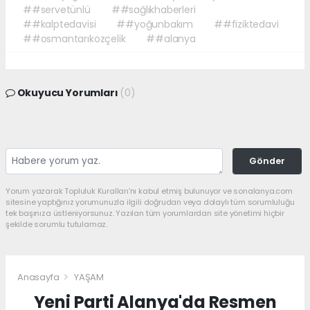
##servetünlü
##sağlıkhaberleri
##kalptedavisi
##yoğunbakım
##fiziktedavi
##osmantarıkozçelik
##alanya
Okuyucu Yorumları
(0)
Gönder
Yorum yazarak Topluluk Kuralları’nı kabul etmiş bulunuyor ve sonalanya.com
sitesine yaptığınız yorumunuzla ilgili doğrudan veya dolaylı tüm sorumluluğu
tek başınıza üstleniyorsunuz. Yazılan tüm yorumlardan site yönetimi hiçbir
şekilde sorumlu tutulamaz.
Anasayfa
YAŞAM
Yeni Parti Alanya'da Resmen