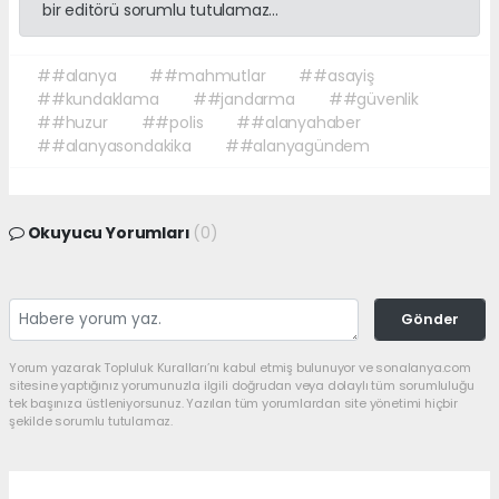
bir editörü sorumlu tutulamaz...
##alanya
##mahmutlar
##asayiş
##kundaklama
##jandarma
##güvenlik
##huzur
##polis
##alanyahaber
##alanyasondakika
##alanyagündem
Okuyucu Yorumları
(0)
Gönder
Yorum yazarak Topluluk Kuralları’nı kabul etmiş bulunuyor ve sonalanya.com
sitesine yaptığınız yorumunuzla ilgili doğrudan veya dolaylı tüm sorumluluğu
tek başınıza üstleniyorsunuz. Yazılan tüm yorumlardan site yönetimi hiçbir
şekilde sorumlu tutulamaz.