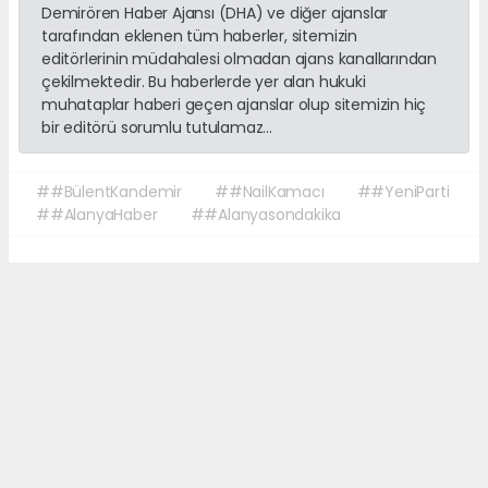
Demirören Haber Ajansı (DHA) ve diğer ajanslar
tarafından eklenen tüm haberler, sitemizin
editörlerinin müdahalesi olmadan ajans kanallarından
çekilmektedir. Bu haberlerde yer alan hukuki
muhataplar haberi geçen ajanslar olup sitemizin hiç
bir editörü sorumlu tutulamaz...
##BülentKandemir
##NailKamacı
##YeniParti
##AlanyaHaber
##Alanyasondakika
Okuyucu Yorumları
(0)
Gönder
Yorum yazarak Topluluk Kuralları’nı kabul etmiş bulunuyor ve sonalanya.com
sitesine yaptığınız yorumunuzla ilgili doğrudan veya dolaylı tüm sorumluluğu
tek başınıza üstleniyorsunuz. Yazılan tüm yorumlardan site yönetimi hiçbir
şekilde sorumlu tutulamaz.