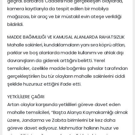
geçirdi. Barbaros Caddesi’nde gerçekleşen olaylarda,
kamera kayıtlarıyla da tespit edilen bir mobilya
mağazası, bir araç ve bir müstakil evin ateşe verildiği
bildirildi.
MADDE BAĞIMLILIĞI VE KAMUSAL ALANLARDA RAHATSIZLIK
Mahalle sakinleri, kundaklamaların yanı sıra köprü altları,
parklar ve boş alanlarda madde kullanımı ve ahlak dışı
davranışların da giderek arttığını belirtti. Yerel
temsilciler, özellikle madde bağımlısı şahıslar tarafından
gerçekleştirilen bu tür olayların mahalle sakinlerini ciddi
şekilde huzursuz ettiğini ifade etti.
YETKİLİLERE ÇAĞRI
Artan olaylar karşısında yetkilileri göreve davet eden
mahalle temsilcileri, “Başta Alanya Kaymakamlığı olmak
üzere, Jandarma ve Zabıta birimlerini bir kez daha
göreve davet ediyoruz. Mahmutlar halkının huzur ve