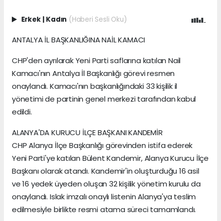
Erkek
|
Kadın
(Haberi Sesli Oku)
ANTALYA İL BAŞKANLIĞINA NAİL KAMACI
CHP'den ayrılarak Yeni Parti saflarına katılan Nail
Kamacı'nın Antalya İl Başkanlığı görevi resmen
onaylandı. Kamacı'nın başkanlığındaki 33 kişilik il
yönetimi de partinin genel merkezi tarafından kabul
edildi.
ALANYA'DA KURUCU İLÇE BAŞKANI KANDEMİR
CHP Alanya İlçe Başkanlığı görevinden istifa ederek
Yeni Parti'ye katılan Bülent Kandemir, Alanya Kurucu İlçe
Başkanı olarak atandı. Kandemir'in oluşturduğu 16 asil
ve 16 yedek üyeden oluşan 32 kişilik yönetim kurulu da
onaylandı. Islak imzalı onaylı listenin Alanya'ya teslim
edilmesiyle birlikte resmi atama süreci tamamlandı.