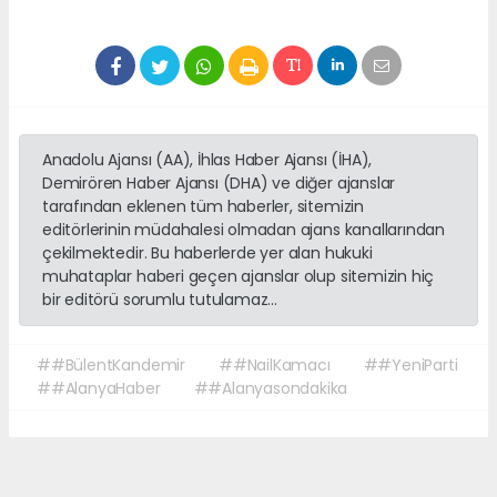
Anadolu Ajansı (AA), İhlas Haber Ajansı (İHA),
Demirören Haber Ajansı (DHA) ve diğer ajanslar
tarafından eklenen tüm haberler, sitemizin
editörlerinin müdahalesi olmadan ajans kanallarından
çekilmektedir. Bu haberlerde yer alan hukuki
muhataplar haberi geçen ajanslar olup sitemizin hiç
bir editörü sorumlu tutulamaz...
##BülentKandemir
##NailKamacı
##YeniParti
##AlanyaHaber
##Alanyasondakika
Okuyucu Yorumları
(0)