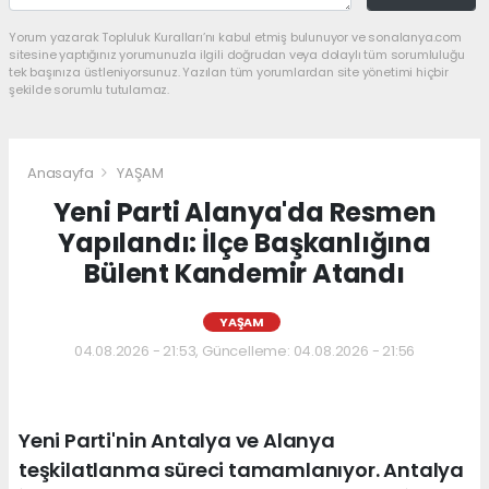
Yorum yazarak Topluluk Kuralları’nı kabul etmiş bulunuyor ve sonalanya.com
sitesine yaptığınız yorumunuzla ilgili doğrudan veya dolaylı tüm sorumluluğu
tek başınıza üstleniyorsunuz. Yazılan tüm yorumlardan site yönetimi hiçbir
şekilde sorumlu tutulamaz.
Anasayfa
YAŞAM
Yeni Parti Alanya'da Resmen
Yapılandı: İlçe Başkanlığına
Bülent Kandemir Atandı
YAŞAM
04.08.2026 - 21:53, Güncelleme: 04.08.2026 - 21:56
Yeni Parti'nin Antalya ve Alanya
teşkilatlanma süreci tamamlanıyor. Antalya