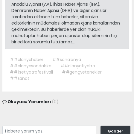
Anadolu Ajansı (AA), İhlas Haber Ajansı (İHA),
Demirören Haber Ajansı (DHA) ve diğer ajanslar
tarafından eklenen tüm haberler, sitemizin
editörlerinin müdahalesi olmadan ajans kanallarından
çekilmektedir. Bu haberlerde yer alan hukuki
muhataplar haberi geçen ajanslar olup sitemizin hiç
bir editörü sorumlu tutulamaz...
##alanyahaber
##sonalanya
##alanyasondakika
##alanyatiyatro
##lisetiyatrofestivali
##gençyetenekler
##sanat
Okuyucu Yorumları
(0)
Gönder