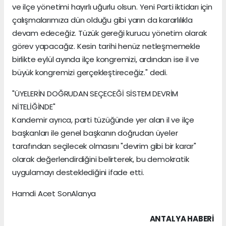
ve ilçe yönetimi hayırlı uğurlu olsun. Yeni Parti iktidarı için
çalışmalarımıza dün olduğu gibi yarın da kararlılıkla
devam edeceğiz. Tüzük gereği kurucu yönetim olarak
görev yapacağız. Kesin tarihi henüz netleşmemekle
birlikte eylül ayında ilçe kongremizi, ardından ise il ve
büyük kongremizi gerçekleştireceğiz." dedi.
"ÜYELERİN DOĞRUDAN SEÇECEĞİ SİSTEM DEVRİM
NİTELİĞİNDE"
Kandemir ayrıca, parti tüzüğünde yer alan il ve ilçe
başkanları ile genel başkanın doğrudan üyeler
tarafından seçilecek olmasını "devrim gibi bir karar"
olarak değerlendirdiğini belirterek, bu demokratik
uygulamayı desteklediğini ifade etti.
Hamdi Acet SonAlanya
ANTALYA HABERİ