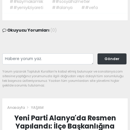
##kaymakamlık
##sosyalhizmetler
##yeniyılziyareti
##alanya
##vefa
Okuyucu Yorumları
(0)
Gönder
Yorum yazarak Topluluk Kuralları’nı kabul etmiş bulunuyor ve sonalanya.com
sitesine yaptığınız yorumunuzla ilgili doğrudan veya dolaylı tüm sorumluluğu
tek başınıza üstleniyorsunuz. Yazılan tüm yorumlardan site yönetimi hiçbir
şekilde sorumlu tutulamaz.
Anasayfa
YAŞAM
Yeni Parti Alanya'da Resmen
Yapılandı: İlçe Başkanlığına