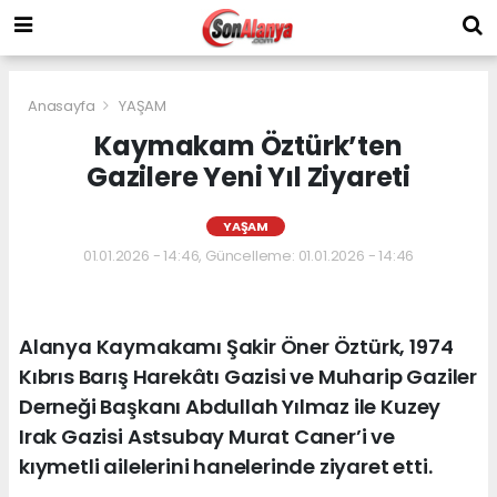
Anasayfa
YAŞAM
Kaymakam Öztürk’ten
Gazilere Yeni Yıl Ziyareti
YAŞAM
01.01.2026 - 14:46, Güncelleme: 01.01.2026 - 14:46
Alanya Kaymakamı Şakir Öner Öztürk, 1974
Kıbrıs Barış Harekâtı Gazisi ve Muharip Gaziler
Derneği Başkanı Abdullah Yılmaz ile Kuzey
Irak Gazisi Astsubay Murat Caner’i ve
kıymetli ailelerini hanelerinde ziyaret etti.