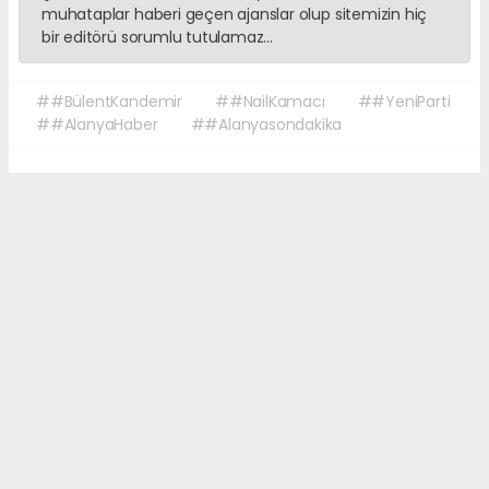
muhataplar haberi geçen ajanslar olup sitemizin hiç
bir editörü sorumlu tutulamaz...
##BülentKandemir
##NailKamacı
##YeniParti
##AlanyaHaber
##Alanyasondakika
Okuyucu Yorumları
(0)
Gönder
Yorum yazarak Topluluk Kuralları’nı kabul etmiş bulunuyor ve sonalanya.com
sitesine yaptığınız yorumunuzla ilgili doğrudan veya dolaylı tüm sorumluluğu
tek başınıza üstleniyorsunuz. Yazılan tüm yorumlardan site yönetimi hiçbir
şekilde sorumlu tutulamaz.