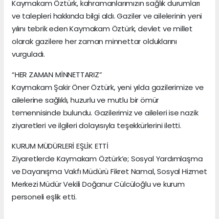
Kaymakam Öztürk, kahramanlarımızın sağlık durumları
ve talepleri hakkında bilgi aldı. Gaziler ve ailelerinin yeni
yılını tebrik eden Kaymakam Öztürk, devlet ve millet
olarak gazilere her zaman minnettar olduklarını
vurguladı.
“HER ZAMAN MİNNETTARIZ”
Kaymakam Şakir Öner Öztürk, yeni yılda gazilerimize ve
ailelerine sağlıklı, huzurlu ve mutlu bir ömür
temennisinde bulundu. Gazilerimiz ve aileleri ise nazik
ziyaretleri ve ilgileri dolayısıyla teşekkürlerini iletti.
KURUM MÜDÜRLERİ EŞLİK ETTİ
Ziyaretlerde Kaymakam Öztürk’e; Sosyal Yardımlaşma
ve Dayanışma Vakfı Müdürü Fikret Namal, Sosyal Hizmet
Merkezi Müdür Vekili Doğanur Cülcüloğlu ve kurum
personeli eşlik etti.