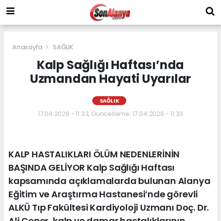
Anasayfa
SAĞLIK
Kalp Sağlığı Haftası’nda
Uzmandan Hayati Uyarılar
SAĞLIK
17.04.2026 - 11:33, Güncelleme: 17.04.2026 - 11:33
KALP HASTALIKLARI ÖLÜM NEDENLERİNİN
BAŞINDA GELİYOR Kalp Sağlığı Haftası
kapsamında açıklamalarda bulunan Alanya
Eğitim ve Araştırma Hastanesi’nde görevli
ALKÜ Tıp Fakültesi Kardiyoloji Uzmanı Doç. Dr.
Ali Çoner, kalp ve damar hastalıklarının