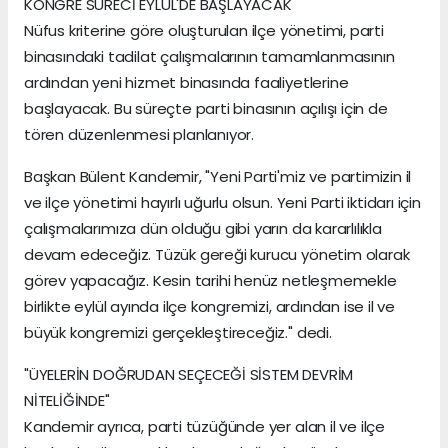
KONGRE SÜRECİ EYLÜL'DE BAŞLAYACAK
Nüfus kriterine göre oluşturulan ilçe yönetimi, parti
binasındaki tadilat çalışmalarının tamamlanmasının
ardından yeni hizmet binasında faaliyetlerine
başlayacak. Bu süreçte parti binasının açılışı için de
tören düzenlenmesi planlanıyor.
Başkan Bülent Kandemir, "Yeni Parti'miz ve partimizin il
ve ilçe yönetimi hayırlı uğurlu olsun. Yeni Parti iktidarı için
çalışmalarımıza dün olduğu gibi yarın da kararlılıkla
devam edeceğiz. Tüzük gereği kurucu yönetim olarak
görev yapacağız. Kesin tarihi henüz netleşmemekle
birlikte eylül ayında ilçe kongremizi, ardından ise il ve
büyük kongremizi gerçekleştireceğiz." dedi.
"ÜYELERİN DOĞRUDAN SEÇECEĞİ SİSTEM DEVRİM
NİTELİĞİNDE"
Kandemir ayrıca, parti tüzüğünde yer alan il ve ilçe