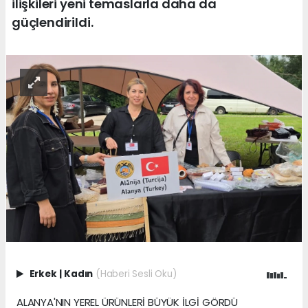
ilişkileri yeni temaslarla daha da
güçlendirildi.
Erkek
|
Kadın
(Haberi Sesli Oku)
ALANYA'NIN YEREL ÜRÜNLERİ BÜYÜK İLGİ GÖRDÜ