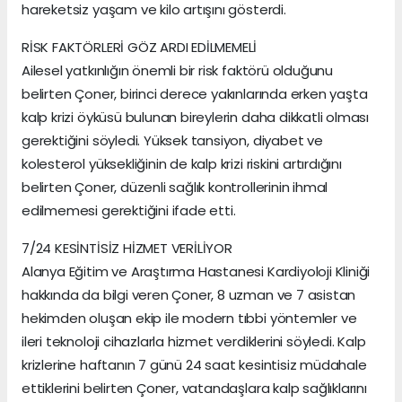
hareketsiz yaşam ve kilo artışını gösterdi.
RİSK FAKTÖRLERİ GÖZ ARDI EDİLMEMELİ
Ailesel yatkınlığın önemli bir risk faktörü olduğunu
belirten Çoner, birinci derece yakınlarında erken yaşta
kalp krizi öyküsü bulunan bireylerin daha dikkatli olması
gerektiğini söyledi. Yüksek tansiyon, diyabet ve
kolesterol yüksekliğinin de kalp krizi riskini artırdığını
belirten Çoner, düzenli sağlık kontrollerinin ihmal
edilmemesi gerektiğini ifade etti.
7/24 KESİNTİSİZ HİZMET VERİLİYOR
Alanya Eğitim ve Araştırma Hastanesi Kardiyoloji Kliniği
hakkında da bilgi veren Çoner, 8 uzman ve 7 asistan
hekimden oluşan ekip ile modern tıbbi yöntemler ve
ileri teknoloji cihazlarla hizmet verdiklerini söyledi. Kalp
krizlerine haftanın 7 günü 24 saat kesintisiz müdahale
ettiklerini belirten Çoner, vatandaşlara kalp sağlıklarını