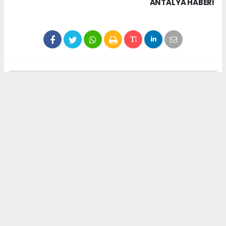
ANTALYA HABERİ
Anadolu Ajansı (AA), İhlas Haber Ajansı (İHA),
Demirören Haber Ajansı (DHA) ve diğer ajanslar
tarafından eklenen tüm haberler, sitemizin
editörlerinin müdahalesi olmadan ajans kanallarından
çekilmektedir. Bu haberlerde yer alan hukuki
muhataplar haberi geçen ajanslar olup sitemizin hiç
bir editörü sorumlu tutulamaz...
##AlanyaBelediyesi
##Talsi
##Letonya
##Alanya
##KardeşŞehir
Okuyucu Yorumları
(0)