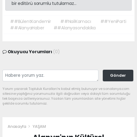
bir editörü sorumlu tutulamaz...
##BülentKandemir
##NailKamacı
##YeniParti
##AlanyaHaber
##Alanyasondakika
Okuyucu Yorumları
(0)
Gönder
Yorum yazarak Topluluk Kuralları’nı kabul etmiş bulunuyor ve sonalanya.com
sitesine yaptığınız yorumunuzla ilgili doğrudan veya dolaylı tüm sorumluluğu
tek başınıza üstleniyorsunuz. Yazılan tüm yorumlardan site yönetimi hiçbir
şekilde sorumlu tutulamaz.
Anasayfa
YAŞAM