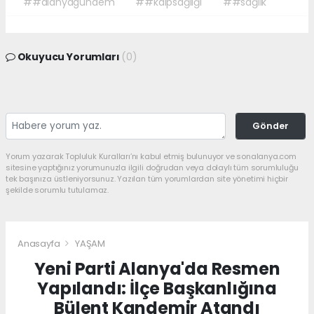
##alanyagündem
##kalpsağlığı
##sağlık
Okuyucu Yorumları
(0)
Gönder
Yorum yazarak Topluluk Kuralları’nı kabul etmiş bulunuyor ve sonalanya.com
sitesine yaptığınız yorumunuzla ilgili doğrudan veya dolaylı tüm sorumluluğu
tek başınıza üstleniyorsunuz. Yazılan tüm yorumlardan site yönetimi hiçbir
şekilde sorumlu tutulamaz.
Anasayfa
YAŞAM
Yeni Parti Alanya'da Resmen
Yapılandı: İlçe Başkanlığına
Bülent Kandemir Atandı