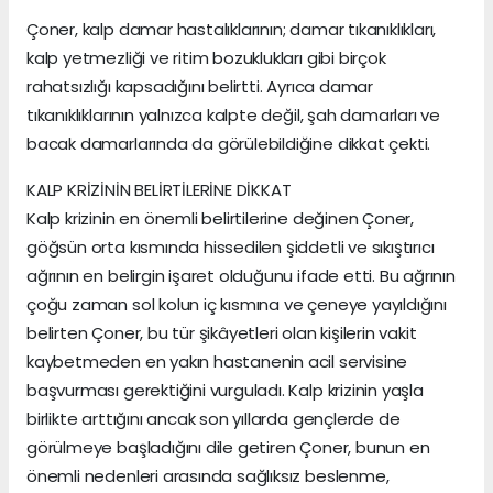
Çoner, kalp damar hastalıklarının; damar tıkanıklıkları,
kalp yetmezliği ve ritim bozuklukları gibi birçok
rahatsızlığı kapsadığını belirtti. Ayrıca damar
tıkanıklıklarının yalnızca kalpte değil, şah damarları ve
bacak damarlarında da görülebildiğine dikkat çekti.
KALP KRİZİNİN BELİRTİLERİNE DİKKAT
Kalp krizinin en önemli belirtilerine değinen Çoner,
göğsün orta kısmında hissedilen şiddetli ve sıkıştırıcı
ağrının en belirgin işaret olduğunu ifade etti. Bu ağrının
çoğu zaman sol kolun iç kısmına ve çeneye yayıldığını
belirten Çoner, bu tür şikâyetleri olan kişilerin vakit
kaybetmeden en yakın hastanenin acil servisine
başvurması gerektiğini vurguladı. Kalp krizinin yaşla
birlikte arttığını ancak son yıllarda gençlerde de
görülmeye başladığını dile getiren Çoner, bunun en
önemli nedenleri arasında sağlıksız beslenme,