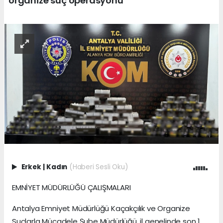
organize suç operasyonu
Erkek
|
Kadın
(Haberi Sesli Oku)
EMNİYET MÜDÜRLÜĞÜ ÇALIŞMALARI
Antalya Emniyet Müdürlüğü Kaçakçılık ve Organize
Suçlarla Mücadele Şube Müdürlüğü, il genelinde son 1