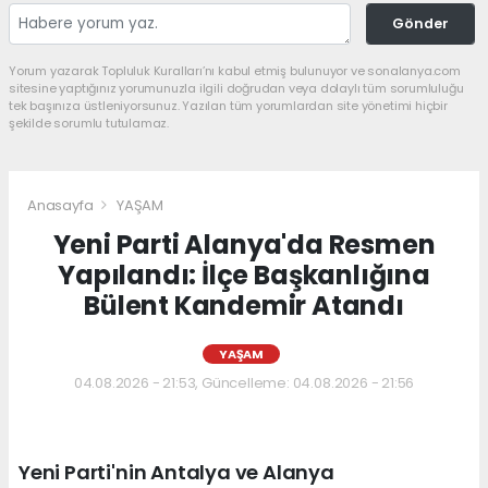
Gönder
Yorum yazarak Topluluk Kuralları’nı kabul etmiş bulunuyor ve sonalanya.com
sitesine yaptığınız yorumunuzla ilgili doğrudan veya dolaylı tüm sorumluluğu
tek başınıza üstleniyorsunuz. Yazılan tüm yorumlardan site yönetimi hiçbir
şekilde sorumlu tutulamaz.
Anasayfa
YAŞAM
Yeni Parti Alanya'da Resmen
Yapılandı: İlçe Başkanlığına
Bülent Kandemir Atandı
YAŞAM
04.08.2026 - 21:53, Güncelleme: 04.08.2026 - 21:56
Yeni Parti'nin Antalya ve Alanya