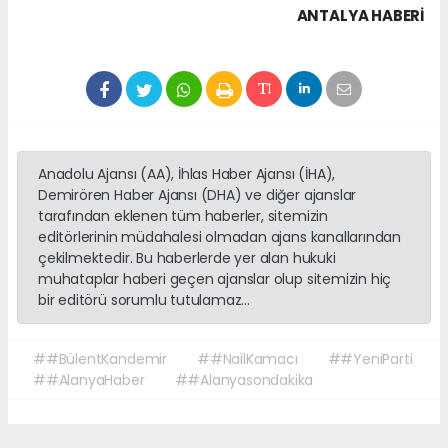
ANTALYA HABERİ
Anadolu Ajansı (AA), İhlas Haber Ajansı (İHA),
Demirören Haber Ajansı (DHA) ve diğer ajanslar
tarafından eklenen tüm haberler, sitemizin
editörlerinin müdahalesi olmadan ajans kanallarından
çekilmektedir. Bu haberlerde yer alan hukuki
muhataplar haberi geçen ajanslar olup sitemizin hiç
bir editörü sorumlu tutulamaz...
##BülentKandemir
##NailKamacı
##YeniParti
##AlanyaHaber
##Alanyasondakika