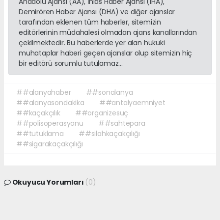
Anadolu Ajansı (AA), İhlas Haber Ajansı (İHA),
Demirören Haber Ajansı (DHA) ve diğer ajanslar
tarafından eklenen tüm haberler, sitemizin
editörlerinin müdahalesi olmadan ajans kanallarından
çekilmektedir. Bu haberlerde yer alan hukuki
muhataplar haberi geçen ajanslar olup sitemizin hiç
bir editörü sorumlu tutulamaz...
##alanyahaber
##sonalanya
##alanyasondakika
##antalyaemniyet
##kaçakçılık
##organizesuç
##polisoperasyonu
##sahtepara
##tutuklama
##silahkaçakçılığı
##sigarakaçakçılığı
Okuyucu Yorumları
(0)