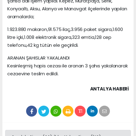
şahsa adli işlem yapıldı. Kepez, Muratpaşa, Serik,
Konyaaltı, Aksu, Alanya ve Manavgat ilçelerinde yapılan
aramalarda;
1.923.880 makaron,91.575 ilaç,3.956 paket sigara,1.600
litre içki,1.008 elektronik sigara,323 emtia,128 cep
telefonu,42 kg tütün ele geçirildi.
ARANAN ŞAHISLAR YAKALANDI
Kesinleşmiş hapis cezası ile aranan 3 şahıs yakalanarak
cezaevine teslim edildi.
ANTALYA HABERİ