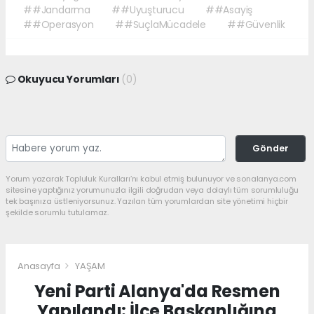
##Jandarma
##Uyuşturucu
##Asayiş
##Operasyon
##SuçlaMücadele
##Güvenlik
Okuyucu Yorumları
(0)
Gönder
Yorum yazarak Topluluk Kuralları’nı kabul etmiş bulunuyor ve sonalanya.com
sitesine yaptığınız yorumunuzla ilgili doğrudan veya dolaylı tüm sorumluluğu
tek başınıza üstleniyorsunuz. Yazılan tüm yorumlardan site yönetimi hiçbir
şekilde sorumlu tutulamaz.
Anasayfa
YAŞAM
Yeni Parti Alanya'da Resmen
Yapılandı: İlçe Başkanlığına