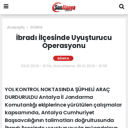
Anasayfa
DÜNYA
İbradı İlçesinde Uyuşturucu
Operasyonu
DÜNYA
09.01.2026 - 16:59, Güncelleme: 09.01.2026 - 16:59
YOL KONTROL NOKTASINDA ŞÜPHELİ ARAÇ
DURDURULDU Antalya İl Jandarma
Komutanlığı ekiplerince yürütülen çalışmalar
kapsamında, Antalya Cumhuriyet
Başsavcılığının talimatları doğrultusunda
İbradı ilçesinde uyuşturucuyla mücadeleye