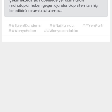
çekilmektedir. Bu haberlerde yer alan hukuki
muhataplar haberi geçen ajanslar olup sitemizin hiç
bir editörü sorumlu tutulamaz...
##BülentKandemir
##NailKamacı
##YeniParti
##AlanyaHaber
##Alanyasondakika
Okuyucu Yorumları
(0)
Gönder
Yorum yazarak Topluluk Kuralları’nı kabul etmiş bulunuyor ve sonalanya.com
sitesine yaptığınız yorumunuzla ilgili doğrudan veya dolaylı tüm sorumluluğu
tek başınıza üstleniyorsunuz. Yazılan tüm yorumlardan site yönetimi hiçbir
şekilde sorumlu tutulamaz.