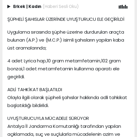
Erkek
|
Kadın
(Haberi Sesli Oku)
ŞÜPHELİ ŞAHISLAR ÜZERİNDE UYUŞTURUCU ELE GEÇİRİLDİ
Uygulama sırasında şüphe üzerine durdurulan araçta
bulunan (A.P.) ve (M.C.P.) isimli şahısların yapılan kaba
üst aramalarında;
4 adet Lyrica hap,10 gram metamfetamin,102 gram
bonzai,1 adet metamfetamin kullanma aparatı ele
geçirildi.
ADLİ TAHKİKAT BAŞLATILDI
Olayla ilgili olarak şüpheli şahıslar hakkında adli tahkikat
başlatıldığı bildirildi.
UYUŞTURUCUYLA MÜCADELE SÜRÜYOR
Antalya İl Jandarma Komutanlığı tarafından yapılan
açıklamada, suç ve suçlularla mücadelenin azim ve