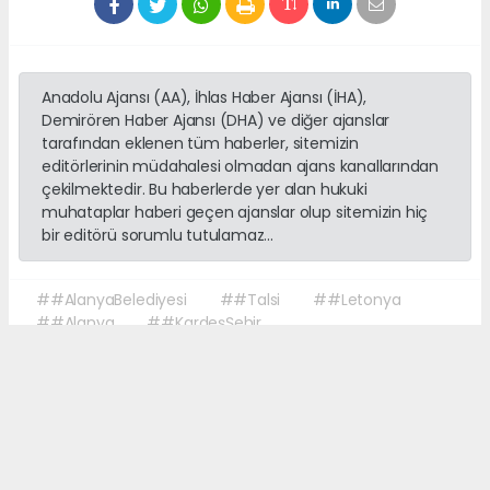
Anadolu Ajansı (AA), İhlas Haber Ajansı (İHA),
Demirören Haber Ajansı (DHA) ve diğer ajanslar
tarafından eklenen tüm haberler, sitemizin
editörlerinin müdahalesi olmadan ajans kanallarından
çekilmektedir. Bu haberlerde yer alan hukuki
muhataplar haberi geçen ajanslar olup sitemizin hiç
bir editörü sorumlu tutulamaz...
##AlanyaBelediyesi
##Talsi
##Letonya
##Alanya
##KardeşŞehir
Okuyucu Yorumları
(0)