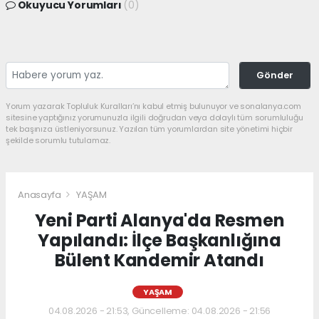
Okuyucu Yorumları
(0)
Gönder
Yorum yazarak Topluluk Kuralları’nı kabul etmiş bulunuyor ve sonalanya.com
sitesine yaptığınız yorumunuzla ilgili doğrudan veya dolaylı tüm sorumluluğu
tek başınıza üstleniyorsunuz. Yazılan tüm yorumlardan site yönetimi hiçbir
şekilde sorumlu tutulamaz.
Anasayfa
YAŞAM
Yeni Parti Alanya'da Resmen
Yapılandı: İlçe Başkanlığına
Bülent Kandemir Atandı
YAŞAM
04.08.2026 - 21:53, Güncelleme: 04.08.2026 - 21:56