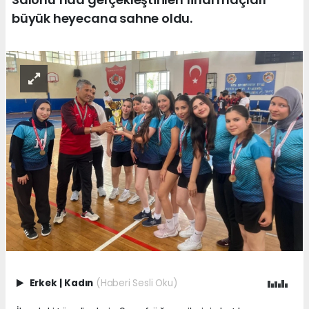
büyük heyecana sahne oldu.
Erkek
|
Kadın
(Haberi Sesli Oku)