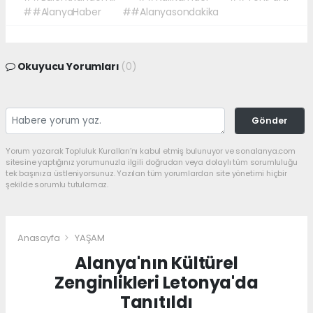
##AlanyaHaber
##Alanyasondakika
Okuyucu Yorumları
(0)
Gönder
Yorum yazarak Topluluk Kuralları’nı kabul etmiş bulunuyor ve sonalanya.com
sitesine yaptığınız yorumunuzla ilgili doğrudan veya dolaylı tüm sorumluluğu
tek başınıza üstleniyorsunuz. Yazılan tüm yorumlardan site yönetimi hiçbir
şekilde sorumlu tutulamaz.
Anasayfa
YAŞAM
Alanya'nın Kültürel
Zenginlikleri Letonya'da
Tanıtıldı