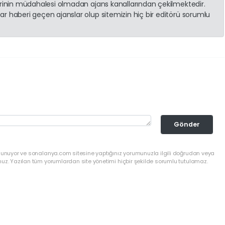
erinin müdahalesi olmadan ajans kanallarından çekilmektedir.
r haberi geçen ajanslar olup sitemizin hiç bir editörü sorumlu
Gönder
ulunuyor ve sonalanya.com sitesine yaptığınız yorumunuzla ilgili doğrudan veya
nuz. Yazılan tüm yorumlardan site yönetimi hiçbir şekilde sorumlu tutulamaz.