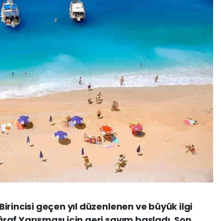
irincisi geçen yıl düzenlenen ve büyük ilgi
af Yarışması için geri sayım başladı. Son