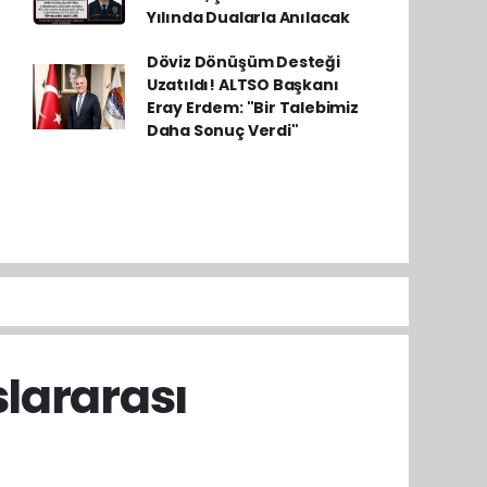
Yılında Dualarla Anılacak
Döviz Dönüşüm Desteği
Uzatıldı! ALTSO Başkanı
Eray Erdem: "Bir Talebimiz
Daha Sonuç Verdi"
slararası