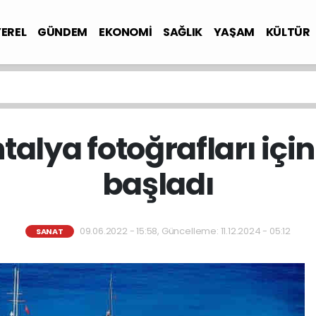
YEREL
GÜNDEM
EKONOMİ
SAĞLIK
YAŞAM
KÜLTÜR
talya fotoğrafları içi
başladı
09.06.2022 - 15:58, Güncelleme: 11.12.2024 - 05:12
SANAT