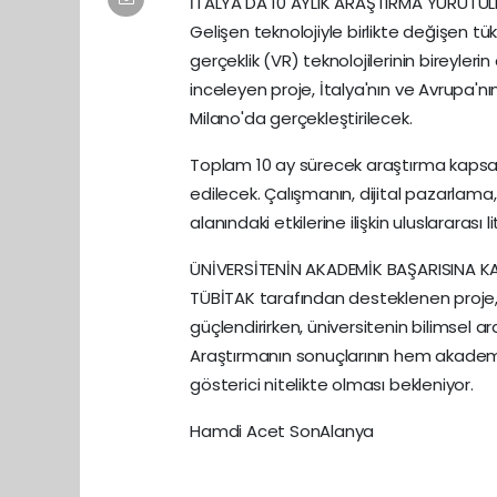
İTALYA'DA 10 AYLIK ARAŞTIRMA YÜRÜTÜ
Gelişen teknolojiyle birlikte değişen tüke
gerçeklik (VR) teknolojilerinin bireylerin
inceleyen proje, İtalya'nın ve Avrupa'n
Milano'da gerçekleştirilecek.
Toplam 10 ay sürecek araştırma kapsamı
edilecek. Çalışmanın, dijital pazarlama,
alanındaki etkilerine ilişkin uluslararas
ÜNİVERSİTENİN AKADEMİK BAŞARISINA K
TÜBİTAK tarafından desteklenen proje, 
güçlendirirken, üniversitenin bilimsel 
Araştırmanın sonuçlarının hem akadem
gösterici nitelikte olması bekleniyor.
Hamdi Acet SonAlanya