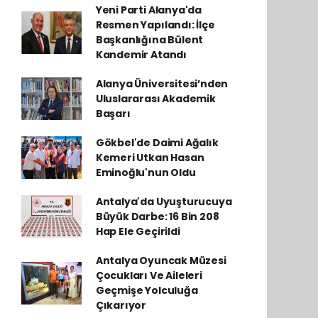
Yeni Parti Alanya'da
Resmen Yapılandı: İlçe
Başkanlığına Bülent
Kandemir Atandı
Alanya Üniversitesi’nden
Uluslararası Akademik
Başarı
Gökbel'de Daimi Ağalık
Kemeri Utkan Hasan
Eminoğlu'nun Oldu
Antalya'da Uyuşturucuya
Büyük Darbe: 16 Bin 208
Hap Ele Geçirildi
Antalya Oyuncak Müzesi
Çocukları Ve Aileleri
Geçmişe Yolculuğa
Çıkarıyor