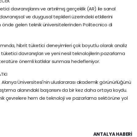
LECEK
tici davranışlarını ve artırılmış gerçeklik (AR) ile sanal
 davranışsal ve duygusal tepkileri üzerindeki etkilerini
ın önde gelen teknik üniversitelerinden Politecnico di
nda, hibrit tüketici deneyimleri çok boyutlu olarak analiz
 tüketici davranışları ve yeni nesil teknolojilerin pazarlama
ı literatüre önemli katkılar sunması hedefleniyor.
ATKI
Alanya Üniversitesi'nin uluslararası akademik görünürlüğünü
araştırma alanındaki başarısını da bir kez daha ortaya koydu.
ik çevrelere hem de teknoloji ve pazarlama sektörüne yol
ANTALYA HABERİ