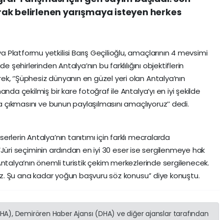
larak belirlenen yarışmaya isteyen herkes
Platformu yetkilisi Barış Geçilioğlu, amaçlarının 4 mevsimi
e şehirlerinden Antalya’nın bu farklılığını objektiflerin
, ‘’Şüphesiz dünyanın en güzel yeri olan Antalya’nın
nda çekilmiş bir kare fotoğraf ile Antalya’yı en iyi şekilde
ya çıkmasını ve bunun paylaşılmasını amaçlıyoruz’’ dedi.
rlerin Antalya’nın tanıtımı için farklı mecralarda
,’’Jüri seçiminin ardından en iyi 30 eser ise sergilenmeye hak
Antalya’nın önemli turistik çekim merkezlerinde sergilenecek.
ruz. Şu ana kadar yoğun başvuru söz konusu’’ diye konuştu.
(İHA), Demirören Haber Ajansı (DHA) ve diğer ajanslar tarafından