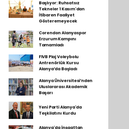
Başlıyor: Ruhsatsız
Tekneler 1 Kasım'dan
İtibaren Faaliyet
Gösteremeyecek
Corendon Alanyaspor
Erzurum Kampını
Tamamladı
FIVB Plaj Voleybolu
Antrenörlük Kursu
Alanya’da Başladı
Alanya Üniversitesi’nden
Uluslararası Akademik
Başarı
Yeni Parti Alanya'da
Teşkilatını Kurdu
Alanya'da İnşaattan