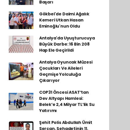
Başarı
Gökbel'de Daimi Ağalık
Kemeri Utkan Hasan
Eminoğlu'nun Oldu
Antalya'da Uyuşturucuya
Büyük Darbe: 16 Bin 208
Hap Ele Geçirildi
Antalya Oyuncak Müzesi
Çocukları Ve Aileleri
Geçmişe Yolculuğa
Çıkarıyor
COP31 Öncesi ASAT’tan
Dev Altyapı Hamlesi:
Belek’e 2,4 Milyar TL’lik Su
Yatırımı
Şehit Polis Abdullah Ümit
Sercan, Şehadetinin 11.