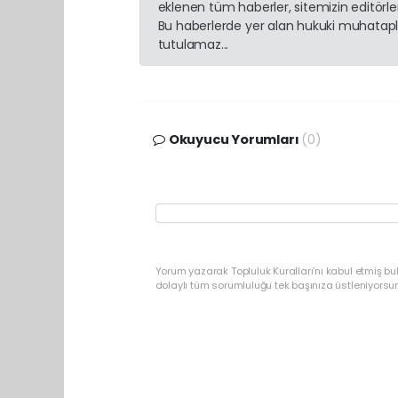
eklenen tüm haberler, sitemizin editörl
Bu haberlerde yer alan hukuki muhatapla
tutulamaz...
Okuyucu Yorumları
(0)
Yorum yazarak Topluluk Kuralları’nı kabul etmiş b
dolaylı tüm sorumluluğu tek başınıza üstleniyorsu