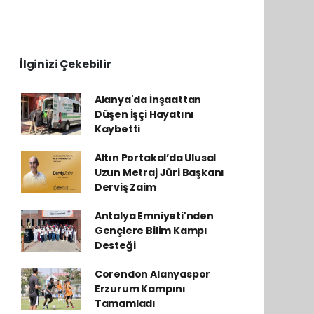
İlginizi Çekebilir
Alanya'da İnşaattan
Düşen İşçi Hayatını
Kaybetti
Altın Portakal’da Ulusal
Uzun Metraj Jüri Başkanı
Derviş Zaim
Antalya Emniyeti'nden
Gençlere Bilim Kampı
Desteği
Corendon Alanyaspor
Erzurum Kampını
Tamamladı