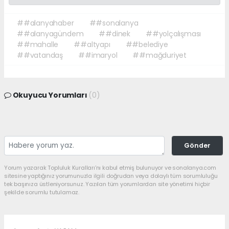
##alanyahaber
##sonalanya
##alanyagündem
##dinek
##yolçalışması
##mahalle
##altyapı
##belediye
##vatandaş
##imaryol
##mağduriyet
Okuyucu Yorumları
(0)
Gönder
Yorum yazarak Topluluk Kuralları’nı kabul etmiş bulunuyor ve sonalanya.com
sitesine yaptığınız yorumunuzla ilgili doğrudan veya dolaylı tüm sorumluluğu
tek başınıza üstleniyorsunuz. Yazılan tüm yorumlardan site yönetimi hiçbir
şekilde sorumlu tutulamaz.