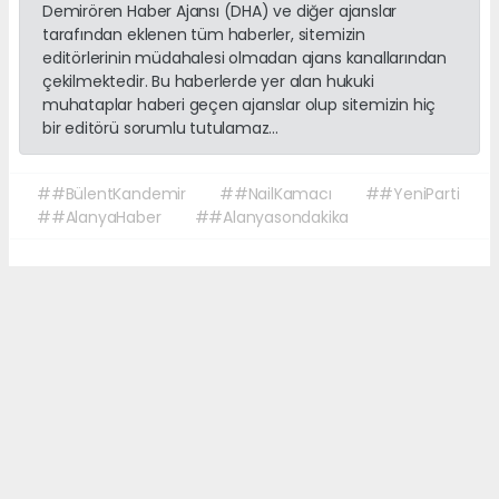
Demirören Haber Ajansı (DHA) ve diğer ajanslar
tarafından eklenen tüm haberler, sitemizin
editörlerinin müdahalesi olmadan ajans kanallarından
çekilmektedir. Bu haberlerde yer alan hukuki
muhataplar haberi geçen ajanslar olup sitemizin hiç
bir editörü sorumlu tutulamaz...
##BülentKandemir
##NailKamacı
##YeniParti
##AlanyaHaber
##Alanyasondakika
Okuyucu Yorumları
(0)
Gönder
Yorum yazarak Topluluk Kuralları’nı kabul etmiş bulunuyor ve sonalanya.com
sitesine yaptığınız yorumunuzla ilgili doğrudan veya dolaylı tüm sorumluluğu
tek başınıza üstleniyorsunuz. Yazılan tüm yorumlardan site yönetimi hiçbir
şekilde sorumlu tutulamaz.