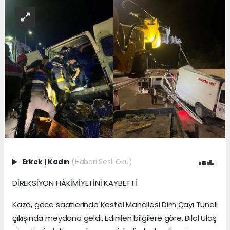
Erkek
|
Kadın
(Haberi Sesli Oku)
DİREKSİYON HÂKİMİYETİNİ KAYBETTİ
Kaza, gece saatlerinde Kestel Mahallesi Dim Çayı Tüneli
çıkışında meydana geldi. Edinilen bilgilere göre, Bilal Ulaş