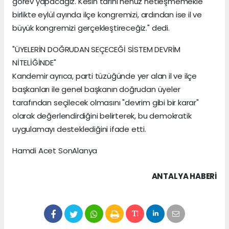
görev yapacağız. Kesin tarihi henüz netleşmemekle
birlikte eylül ayında ilçe kongremizi, ardından ise il ve
büyük kongremizi gerçekleştireceğiz." dedi.
"ÜYELERİN DOĞRUDAN SEÇECEĞİ SİSTEM DEVRİM
NİTELİĞİNDE"
Kandemir ayrıca, parti tüzüğünde yer alan il ve ilçe
başkanları ile genel başkanın doğrudan üyeler
tarafından seçilecek olmasını "devrim gibi bir karar"
olarak değerlendirdiğini belirterek, bu demokratik
uygulamayı desteklediğini ifade etti.
Hamdi Acet SonAlanya
ANTALYA HABERİ