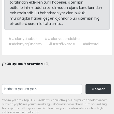
tarafından eklenen tüm haberler, sitemizin
editörlerinin müdahalesi olmadan ajans kanallarından
çekilmektedir. Bu haberlerde yer alan hukuki
muhataplar haberi geçen ajanslar olup sitemizin hiç
bir editörü sorumlu tutulamaz...
##alanyahaber
##alanyasondakika
##alanyagündem
##trafikkazası
##kestel
Okuyucu Yorumları
(0)
Gönder
Yorum yazarak Topluluk Kuralları’nı kabul etmiş bulunuyor ve sonalanya.com
sitesine yaptığınız yorumunuzla ilgili doğrudan veya dolaylı tüm sorumluluğu
tek başınıza üstleniyorsunuz. Yazılan tüm yorumlardan site yönetimi hiçbir
şekilde sorumlu tutulamaz.