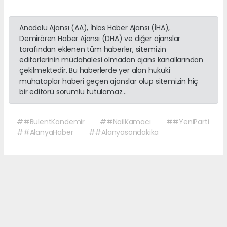
Anadolu Ajansı (AA), İhlas Haber Ajansı (İHA),
Demirören Haber Ajansı (DHA) ve diğer ajanslar
tarafından eklenen tüm haberler, sitemizin
editörlerinin müdahalesi olmadan ajans kanallarından
çekilmektedir. Bu haberlerde yer alan hukuki
muhataplar haberi geçen ajanslar olup sitemizin hiç
bir editörü sorumlu tutulamaz...
##BülentKandemir
##NailKamacı
##YeniParti
##AlanyaHaber
##Alanyasondakika
Okuyucu Yorumları
(0)
Gönder