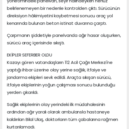
yönetimindeki panelvan, seyir halindeyken henüz
belirlenemeyen bir nedenle kontrolden çıktı. Sürücünün
direksiyon hâkimiyetini kaybetmesi sonucu araç yol
kenarında bulunan beton istinat duvarına çarptı.
Çarpmanın şiddetiyle panelvanda ağır hasar oluşurken,
sürücü araç içerisinde sıkıştı.
EKİPLER SEFERBER OLDU
Kazayı gören vatandaşların 112 Acil Çağrı Merkezi'ne
yaptığı ihbar üzerine olay yerine sağlık, itfaiye ve
jandarma ekipleri sevk edildi. Araçta sıkışan sürücü,
itfaiye ekiplerinin yoğun çalışması sonucu bulunduğu
yerden çıkarıldı.
Sağlık ekiplerinin olay yerindeki ilk müdahalesinin
ardından ağır yaralı olarak ambulansla hastaneye
kaldırılan Bilal Ulaş, doktorların tüm çabalarına rağmen
kurtarılamadı.