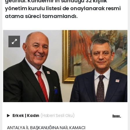
getirildi. Kandemir'in sunduğu 32 kişilik
yönetim kurulu listesi de onaylanarak resmi
atama süreci tamamlandı.
Erkek
|
Kadın
(Haberi Sesli Oku)
ANTALYA İL BAŞKANLIĞINA NAİL KAMACI