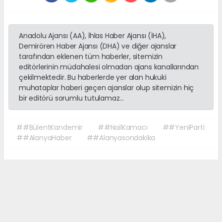
Anadolu Ajansı (AA), İhlas Haber Ajansı (İHA),
Demirören Haber Ajansı (DHA) ve diğer ajanslar
tarafından eklenen tüm haberler, sitemizin
editörlerinin müdahalesi olmadan ajans kanallarından
çekilmektedir. Bu haberlerde yer alan hukuki
muhataplar haberi geçen ajanslar olup sitemizin hiç
bir editörü sorumlu tutulamaz...
##BülentKandemir
##NailKamacı
##YeniParti
##AlanyaHaber
##Alanyasondakika
Okuyucu Yorumları
(0)
Gönder