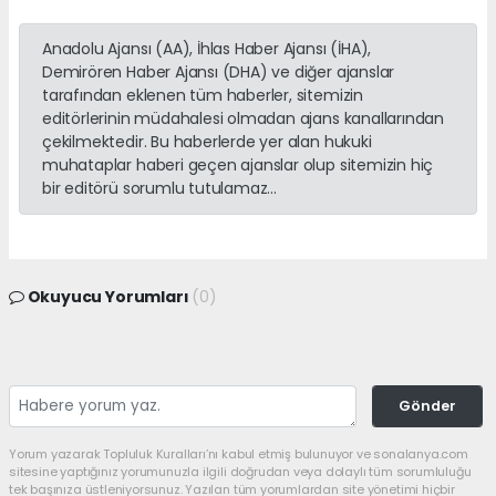
Anadolu Ajansı (AA), İhlas Haber Ajansı (İHA),
Demirören Haber Ajansı (DHA) ve diğer ajanslar
tarafından eklenen tüm haberler, sitemizin
editörlerinin müdahalesi olmadan ajans kanallarından
çekilmektedir. Bu haberlerde yer alan hukuki
muhataplar haberi geçen ajanslar olup sitemizin hiç
bir editörü sorumlu tutulamaz...
Okuyucu Yorumları
(0)
Gönder
Yorum yazarak Topluluk Kuralları’nı kabul etmiş bulunuyor ve sonalanya.com
sitesine yaptığınız yorumunuzla ilgili doğrudan veya dolaylı tüm sorumluluğu
tek başınıza üstleniyorsunuz. Yazılan tüm yorumlardan site yönetimi hiçbir