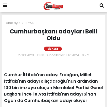
Anasayfa
SİYASET
Cumhurbaşkanı adayları Belli
Oldu
SİYASET
27.03.2023 - 13:00, Güncelleme: 11.12.2024 - 05:12
Cumhur İttifakı'nın adayı Erdoğan, Millet
İttifakı'nın adayı Kılıçdaroğlu'nun ardından
100 bin imzaya ulaşan Memleket Partisi Genel
Başkanı İnce ile Ata İttifakı'nın adayı Sinan
Oğan da Cumhurbaşkan adayı oluyor