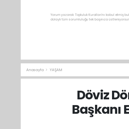
Yorum yazarak Topluluk Kuralları’nı kabul etmiş b
dolaylı tüm sorumluluğu tek başınıza üstleniyorsu
Anasayfa
YAŞAM
Döviz Dö
Başkanı E