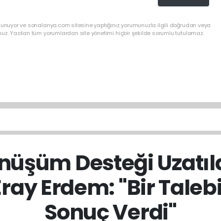
ulunuyor ve sonalanya.com sitesine yaptığınız yorumunuzla ilgili doğrudan veya
nuz. Yazılan tüm yorumlardan site yönetimi hiçbir şekilde sorumlu tutulamaz.
nüşüm Desteği Uzatıl
ray Erdem: "Bir Tale
Sonuç Verdi"