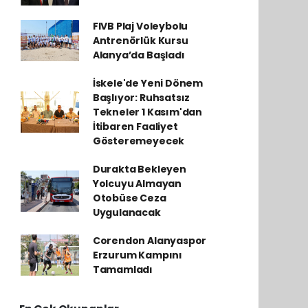
FIVB Plaj Voleybolu
Antrenörlük Kursu
Alanya’da Başladı
İskele'de Yeni Dönem
Başlıyor: Ruhsatsız
Tekneler 1 Kasım'dan
İtibaren Faaliyet
Gösteremeyecek
Durakta Bekleyen
Yolcuyu Almayan
Otobüse Ceza
Uygulanacak
Corendon Alanyaspor
Erzurum Kampını
Tamamladı