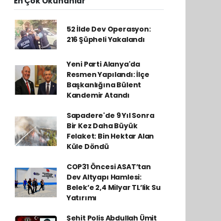
En Çok Okunanlar
52 İlde Dev Operasyon:
216 Şüpheli Yakalandı
Yeni Parti Alanya'da
Resmen Yapılandı: İlçe
Başkanlığına Bülent
Kandemir Atandı
Sapadere'de 9 Yıl Sonra
Bir Kez Daha Büyük
Felaket: Bin Hektar Alan
Küle Döndü
COP31 Öncesi ASAT’tan
Dev Altyapı Hamlesi:
Belek’e 2,4 Milyar TL’lik Su
Yatırımı
Şehit Polis Abdullah Ümit