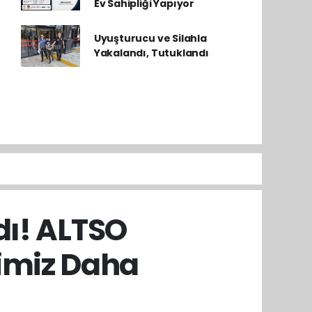
Ev Sahipliği Yapıyor
Uyuşturucu ve Silahla
Yakalandı, Tutuklandı
dı! ALTSO
bimiz Daha