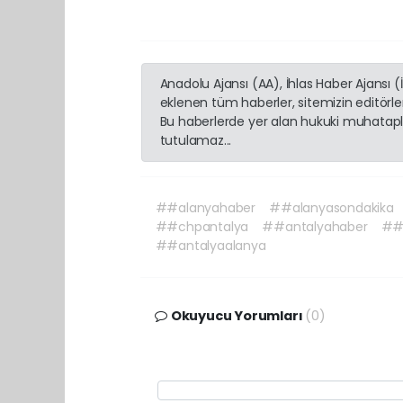
Anadolu Ajansı (AA), İhlas Haber Ajansı 
eklenen tüm haberler, sitemizin editörl
Bu haberlerde yer alan hukuki muhatapla
tutulamaz...
##alanyahaber
##alanyasondakika
##chpantalya
##antalyahaber
##
##antalyaalanya
Okuyucu Yorumları
(0)