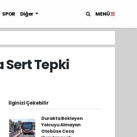
MENÜ
SPOR
Diğer
 Sert Tepki
İlginizi Çekebilir
Durakta Bekleyen
Yolcuyu Almayan
Otobüse Ceza