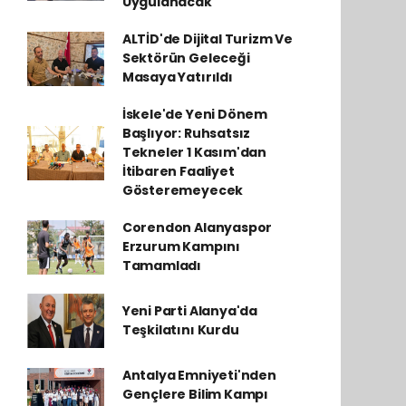
Uygulanacak
ALTİD'de Dijital Turizm Ve
Sektörün Geleceği
Masaya Yatırıldı
İskele'de Yeni Dönem
Başlıyor: Ruhsatsız
Tekneler 1 Kasım'dan
İtibaren Faaliyet
Gösteremeyecek
Corendon Alanyaspor
Erzurum Kampını
Tamamladı
Yeni Parti Alanya'da
Teşkilatını Kurdu
Antalya Emniyeti'nden
Gençlere Bilim Kampı