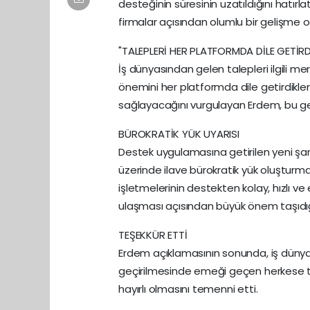
desteğinin süresinin uzatıldığını hatırl
firmalar açısından olumlu bir gelişme o
"TALEPLERİ HER PLATFORMDA DİLE GETİRD
İş dünyasından gelen talepleri ilgili me
önemini her platformda dile getirdiklerin
sağlayacağını vurgulayan Erdem, bu g
BÜROKRATİK YÜK UYARISI
Destek uygulamasına getirilen yeni şa
üzerinde ilave bürokratik yük oluşturma
işletmelerinin destekten kolay, hızlı 
ulaşması açısından büyük önem taşıdığı
TEŞEKKÜR ETTİ
Erdem açıklamasının sonunda, iş dünyas
geçirilmesinde emeği geçen herkese te
hayırlı olmasını temenni etti.