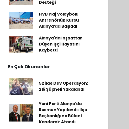
Desteği
FIVB Plaj Voleybolu
Antrenörlük Kursu
Alanya’da Başladı
Alanya'da İnşaattan
Düşen İşçi Hayatını
Kaybetti
En Çok Okunanlar
52 İlde Dev Operasyon:
216 Şüpheli Yakalandı
Yeni Parti Alanya'da
Resmen Yapılandı: İlçe
Başkanlığına Bülent
Kandemir Atandı