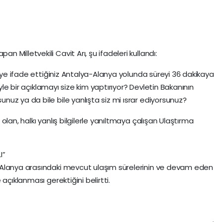
Milletvekili Cavit Arı, şu ifadeleri kullandı:
diye ifade ettiğiniz Antalya-Alanya yolunda süreyi 36 dakikaya
öyle bir açıklamayı size kim yaptırıyor? Devletin Bakanının
uz ya da bile bile yanlışta siz mi ısrar ediyorsunuz?
lan, halkı yanlış bilgilerle yanıltmaya çalışan Ulaştırma
I”
-Alanya arasındaki mevcut ulaşım sürelerinin ve devam eden
açıklanması gerektiğini belirtti.