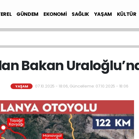
YEREL
GÜNDEM
EKONOMİ
SAĞLIK
YAŞAM
KÜLTÜR
’dan Bakan Uraloğlu’na
07.10.2025 - 18:06, Güncelleme: 07.10.2025 - 18:06
YAŞAM