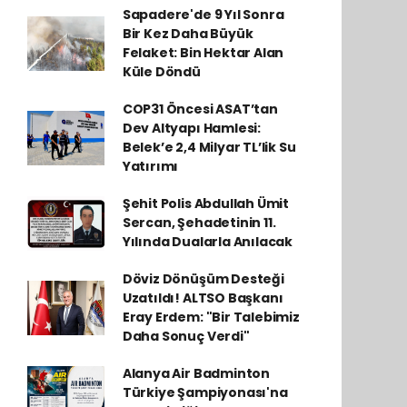
Sapadere'de 9 Yıl Sonra
Bir Kez Daha Büyük
Felaket: Bin Hektar Alan
Küle Döndü
COP31 Öncesi ASAT’tan
Dev Altyapı Hamlesi:
Belek’e 2,4 Milyar TL’lik Su
Yatırımı
Şehit Polis Abdullah Ümit
Sercan, Şehadetinin 11.
Yılında Dualarla Anılacak
Döviz Dönüşüm Desteği
Uzatıldı! ALTSO Başkanı
Eray Erdem: "Bir Talebimiz
Daha Sonuç Verdi"
Alanya Air Badminton
Türkiye Şampiyonası'na