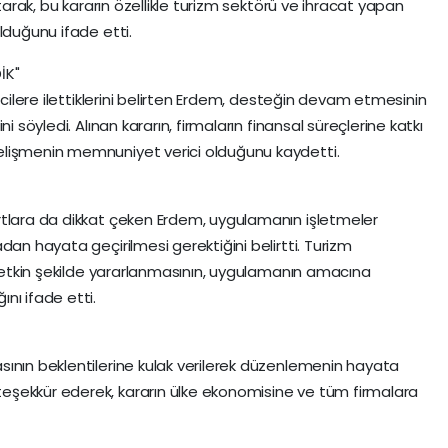
atarak, bu kararın özellikle turizm sektörü ve ihracat yapan
lduğunu ifade etti.
İK"
rcilere ilettiklerini belirten Erdem, desteğin devam etmesinin
i söyledi. Alınan kararın, firmaların finansal süreçlerine katkı
elişmenin memnuniyet verici olduğunu kaydetti.
rtlara da dikkat çeken Erdem, uygulamanın işletmeler
dan hayata geçirilmesi gerektiğini belirtti. Turizm
ve etkin şekilde yararlanmasının, uygulamanın amacına
nı ifade etti.
ının beklentilerine kulak verilerek düzenlemenin hayata
şekkür ederek, kararın ülke ekonomisine ve tüm firmalara