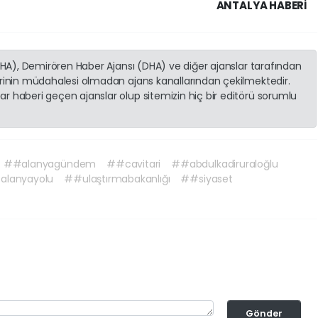
ANTALYA HABERİ
(İHA), Demirören Haber Ajansı (DHA) ve diğer ajanslar tarafından
erinin müdahalesi olmadan ajans kanallarından çekilmektedir.
r haberi geçen ajanslar olup sitemizin hiç bir editörü sorumlu
##alanyagündem
##cavitari
##abdulkadiruraloğlu
alanyayolu
##ulaştırmabakanlığı
##siyaset
Gönder