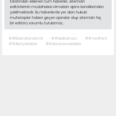
tarafından eklenen tüm haberler, sitemizin
editörlerinin müdahalesi olmadan ajans kanallarından
çekilmektedir. Bu haberlerde yer alan hukuki
muhataplar haberi geçen ajanslar olup sitemizin hiç
bir editörü sorumlu tutulamaz...
##BülentKandemir
##NailKamacı
##YeniParti
##AlanyaHaber
##Alanyasondakika
Okuyucu Yorumları
(0)
Gönder
Yorum yazarak Topluluk Kuralları’nı kabul etmiş bulunuyor ve sonalanya.com
sitesine yaptığınız yorumunuzla ilgili doğrudan veya dolaylı tüm sorumluluğu
tek başınıza üstleniyorsunuz. Yazılan tüm yorumlardan site yönetimi hiçbir
şekilde sorumlu tutulamaz.