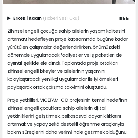
Erkek
|
Kadın
(Haberi Sesli Oku)
Zihinsel engelli çocuğa sahip ailelerin yaşam kalitesini
artırmayı hedefleyen proje kapsamında bugüne kadar
yürütülen çalışmalar değerlendirilirken, önümüzdeki
dönemde uygulanacak faaliyetler ve iş paketleri de
ayrıntılı şekilde ele alındı. Toplantıda proje ortakları,
zihinsel engelli bireyler ve ailelerinin yaşamını
kolaylaştıracak yenilikçi uygulamalar ile iyi örnekleri
paylaşarak ortak çalışma takvimini oluşturdu.
Proje yetkilileri, VICEFAM-CID projesinin temel hedefinin
zihinsel engelli çocuklara sahip ailelerin dijital
yetkinliklerini geliştirmek, psikososyal dayanıklılıklarını
artırmak ve yapay zekâ destekli öğrenme araçlarıyla
bakım süreçlerini daha verimli hale getirmek olduğunu