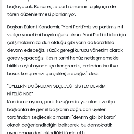
başlayacak. Bu süreçte parti binasının açılışı için de
tören düzenlenmesi planlanıyor.
Başkan Bülent Kandemir, "Yeni Parti'miz ve partimizin il
ve ilçe yönetimi hayırlı uğurlu olsun. Yeni Parti iktidarı için
çalışmalarımıza dün olduğu gibi yarın da kararlılıkla
devam edeceğiz. Tüzük gereği kurucu yönetim olarak
görev yapacağız. Kesin tarihi henüz netleşmemekle
birlikte eylül ayında ilçe kongremizi, ardından ise il ve
büyük kongremizi gerçekleştireceğiz." dedi.
"ÜYELERİN DOĞRUDAN SEÇECEĞİ SİSTEM DEVRİM
NİTELİĞİNDE"
Kandemir ayrıca, parti tüzüğünde yer alan il ve ilçe
başkanları ile genel başkanın doğrudan üyeler
tarafından seçilecek olmasını "devrim gibi bir karar"
olarak değerlendirdiğini belirterek, bu demokratik
uygulamayı desteklediğini ifade etti.