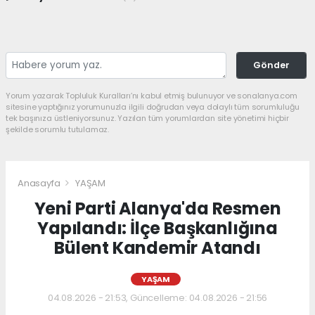
Gönder
Yorum yazarak Topluluk Kuralları’nı kabul etmiş bulunuyor ve sonalanya.com
sitesine yaptığınız yorumunuzla ilgili doğrudan veya dolaylı tüm sorumluluğu
tek başınıza üstleniyorsunuz. Yazılan tüm yorumlardan site yönetimi hiçbir
şekilde sorumlu tutulamaz.
Anasayfa
YAŞAM
Yeni Parti Alanya'da Resmen
Yapılandı: İlçe Başkanlığına
Bülent Kandemir Atandı
YAŞAM
04.08.2026 - 21:53, Güncelleme: 04.08.2026 - 21:56