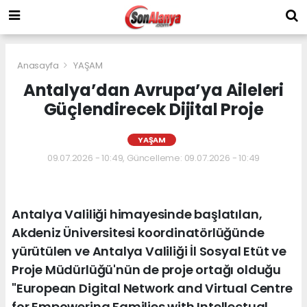
Anasayfa
YAŞAM
Antalya’dan Avrupa’ya Aileleri
Güçlendirecek Dijital Proje
YAŞAM
09.07.2026 - 10:49, Güncelleme: 09.07.2026 - 10:49
Antalya Valiliği himayesinde başlatılan,
Akdeniz Üniversitesi koordinatörlüğünde
yürütülen ve Antalya Valiliği İl Sosyal Etüt ve
Proje Müdürlüğü'nün de proje ortağı olduğu
"European Digital Network and Virtual Centre
for Empowering Families with Intellectual