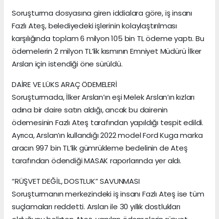
Soruşturma dosyasına giren iddialara göre, iş insanı
Fazlı Ateş, belediyedeki işlerinin kolaylaştırılması
karşılığında toplam 6 milyon 105 bin TL ödeme yaptı. Bu
ödemelerin 2 milyon TL’lik kısmının Emniyet Müdürü İlker
Arslan için istendiği öne sürüldü.
DAİRE VE LÜKS ARAÇ ÖDEMELERİ
Soruşturmada, İlker Arslan’ın eşi Melek Arslan’ın kızları
adına bir daire satın aldığı, ancak bu dairenin
ödemesinin Fazlı Ateş tarafından yapıldığı tespit edildi.
Ayrıca, Arslan’ın kullandığı 2022 model Ford Kuga marka
aracın 997 bin TL’lik gümrükleme bedelinin de Ateş
tarafından ödendiği MASAK raporlarında yer aldı.
“RÜŞVET DEĞİL, DOSTLUK” SAVUNMASI
Soruşturmanın merkezindeki iş insanı Fazlı Ateş ise tüm
suçlamaları reddetti. Arslan ile 30 yıllık dostlukları