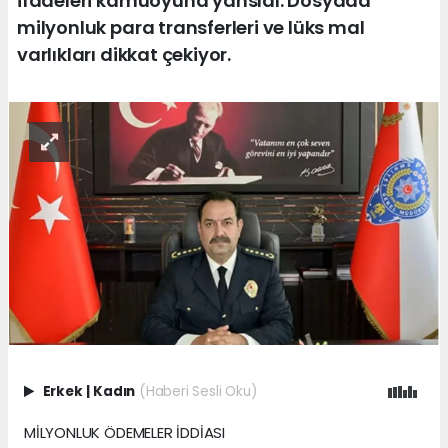
ifadeleri kamuoyuna yansıdı. Dosyada
milyonluk para transferleri ve lüks mal
varlıkları dikkat çekiyor.
Erkek
|
Kadın
(Haberi Sesli Oku)
MİLYONLUK ÖDEMELER İDDİASI