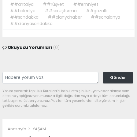
##antalya
##rüşvet
##emniyet
##belediye
##soruşturma
##gözaltı
##sondakika
##alanyahaber
##sonalanya
##alanyasondakika
Okuyucu Yorumları
(0)
Gönder
Yorum yazarak Topluluk Kuralları’nı kabul etmiş bulunuyor ve sonalanya.com
sitesine yaptığınız yorumunuzla ilgili doğrudan veya dolaylı tüm sorumluluğu
tek başınıza üstleniyorsunuz. Yazılan tüm yorumlardan site yönetimi hiçbir
şekilde sorumlu tutulamaz.
Anasayfa
YAŞAM