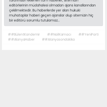
tarafından eklenen tüm haberler, sitemizin
editörlerinin müdahalesi olmadan ajans kanallarından
çekilmektedir. Bu haberlerde yer alan hukuki
muhataplar haberi geçen ajanslar olup sitemizin hiç
bir editörü sorumlu tutulamaz...
##BülentKandemir
##NailKamacı
##YeniParti
##AlanyaHaber
##Alanyasondakika
Okuyucu Yorumları
(0)
Gönder
Yorum yazarak Topluluk Kuralları’nı kabul etmiş bulunuyor ve sonalanya.com
sitesine yaptığınız yorumunuzla ilgili doğrudan veya dolaylı tüm sorumluluğu
tek başınıza üstleniyorsunuz. Yazılan tüm yorumlardan site yönetimi hiçbir
şekilde sorumlu tutulamaz.