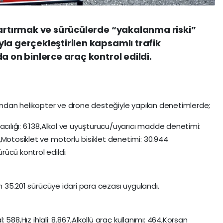
 artırmak ve sürücülerde “yakalanma riski”
la gerçekleştirilen kapsamlı trafik
a on binlerce araç kontrol edildi.
afından helikopter ve drone desteğiyle yapılan denetimlerde;
acılığı: 6.138,Alkol ve uyuşturucu/uyarıcı madde denetimi:
,Motosiklet ve motorlu bisiklet denetimi: 30.944
ücü kontrol edildi.
en 35.201 sürücüye idari para cezası uygulandı.
l: 588,Hız ihlali: 8.867,Alkollü araç kullanımı: 464,Korsan