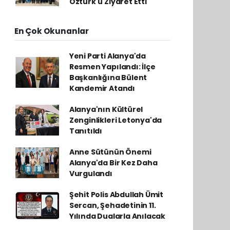
Öztürk'ü Ziyaret Etti
En Çok Okunanlar
Yeni Parti Alanya'da
Resmen Yapılandı: İlçe
Başkanlığına Bülent
Kandemir Atandı
Alanya'nın Kültürel
Zenginlikleri Letonya'da
Tanıtıldı
Anne Sütünün Önemi
Alanya'da Bir Kez Daha
Vurgulandı
Şehit Polis Abdullah Ümit
Sercan, Şehadetinin 11.
Yılında Dualarla Anılacak