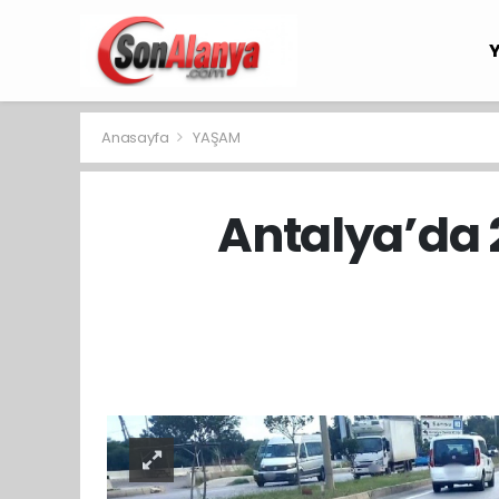
Anasayfa
YAŞAM
Antalya’da 