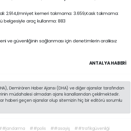
k ihlali: 2.914,Emniyet kemeri takmama: 3.659,Kask takmama:
ücü belgesiyle araç kullanma: 883
üzeni ve güvenliğinin sağlanması için denetimlerin aralıksız
ANTALYA HABERİ
(İHA), Demirören Haber Ajansı (DHA) ve diğer ajanslar tarafından
erinin müdahalesi olmadan ajans kanallarından çekilmektedir.
r haberi geçen ajanslar olup sitemizin hiç bir editörü sorumlu
##jandarma
##polis
##asayiş
##trafikgüvenliği