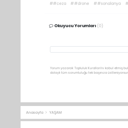
##ceza
##drone
##sonalanya
#
Okuyucu Yorumları
(0)
Yorum yazarak Topluluk Kuralları’nı kabul etmiş b
dolaylı tüm sorumluluğu tek başınıza üstleniyorsu
Anasayfa
YAŞAM