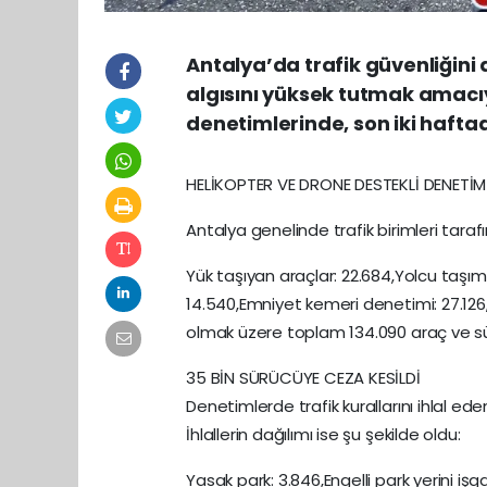
Antalya’da trafik güvenliğini
algısını yüksek tutmak amacıy
denetimlerinde, son iki haftad
HELİKOPTER VE DRONE DESTEKLİ DENETİM
Antalya genelinde trafik birimleri tar
Yük taşıyan araçlar: 22.684,Yolcu taşım
14.540,Emniyet kemeri denetimi: 27.126
olmak üzere toplam 134.090 araç ve sür
35 BİN SÜRÜCÜYE CEZA KESİLDİ
Denetimlerde trafik kurallarını ihlal ed
İhlallerin dağılımı ise şu şekilde oldu:
Yasak park: 3.846,Engelli park yerini işga