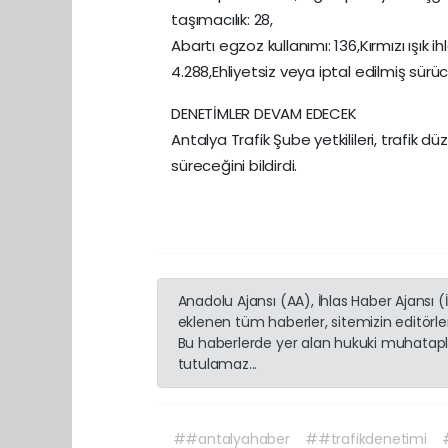
taşımacılık: 28,
Abartı egzoz kullanımı: 136,Kırmızı ışı
4.288,Ehliyetsiz veya iptal edilmiş sür
DENETİMLER DEVAM EDECEK
Antalya Trafik Şube yetkilileri, trafik d
süreceğini bildirdi.
Anadolu Ajansı (AA), İhlas Haber Ajansı 
eklenen tüm haberler, sitemizin editörl
Bu haberlerde yer alan hukuki muhatapla
tutulamaz...
##antalyahaber
##trafikdenetimi