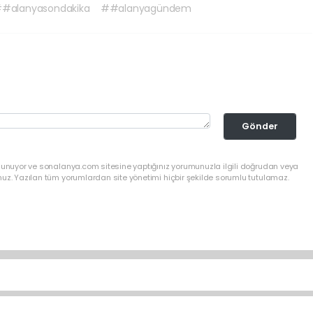
#alanyasondakika
##alanyagündem
Gönder
ulunuyor ve sonalanya.com sitesine yaptığınız yorumunuzla ilgili doğrudan veya
nuz. Yazılan tüm yorumlardan site yönetimi hiçbir şekilde sorumlu tutulamaz.