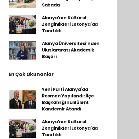
Sahada
Alanya'nın Kültürel
Zenginlikleri Letonya'da
Tanıtıldı
Alanya Üniversitesi’nden
Uluslararası Akademik
Başarı
En Çok Okunanlar
Yeni Parti Alanya'da
Resmen Yapılandı: İlçe
Başkanlığına Bülent
Kandemir Atandı
Alanya'nın Kültürel
Zenginlikleri Letonya'da
Tanıtıldı